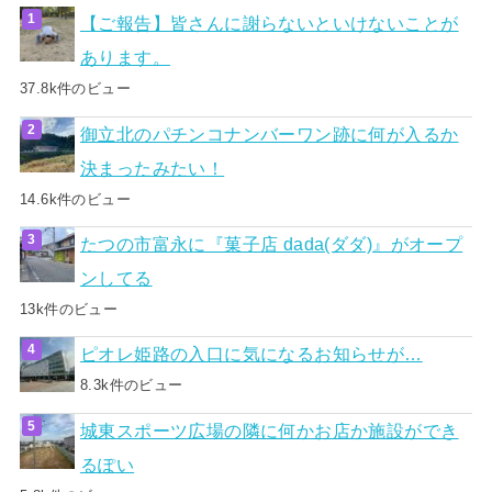
【ご報告】皆さんに謝らないといけないことが
あります。
37.8k件のビュー
御立北のパチンコナンバーワン跡に何が入るか
決まったみたい！
14.6k件のビュー
たつの市富永に『菓子店 dada(ダダ)』がオープ
ンしてる
13k件のビュー
ピオレ姫路の入口に気になるお知らせが…
8.3k件のビュー
城東スポーツ広場の隣に何かお店か施設ができ
るぽい