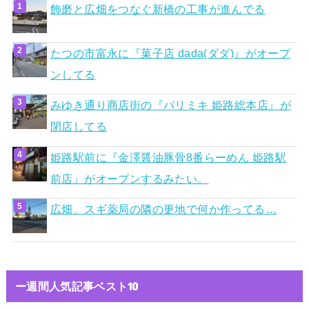
飾磨と広畑をつなぐ新橋の工事が進んでる
たつの市富永に『菓子店 dada(ダダ)』がオープ
ンしてる
みゆき通り商店街の『パリミキ 姫路総本店』が
閉店してる
姫路駅前に『金澤醤油豚骨8番らーめん 姫路駅
前店』がオープンするみたい。
広畑、スギ薬局の隣の更地で何か作ってる…
ー週間人気記事ベスト10