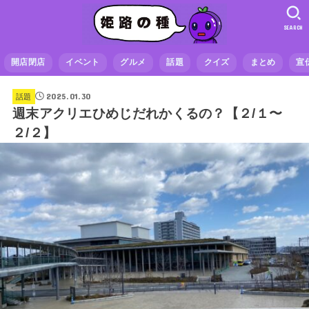
SEARCH
開店閉店
イベント
グルメ
話題
クイズ
まとめ
宣
2025.01.30
話題
週末アクリエひめじだれかくるの？【２/１〜
２/２】