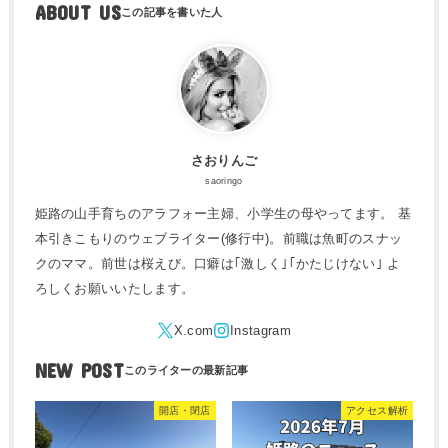
ABOUT US
さおりんご
saoringo
姫路の山手育ちのアラフォー主婦、小学生の母やってます。 基
本引きこもりのウェブライター(修行中)。前職は魚町のスナッ
クのママ。前世は桜えび。口癖は｢激しく｣｢かたじけない｣ よ
ろしくお願いいたします。
NEW POST
開店・閉店
アクセス解析