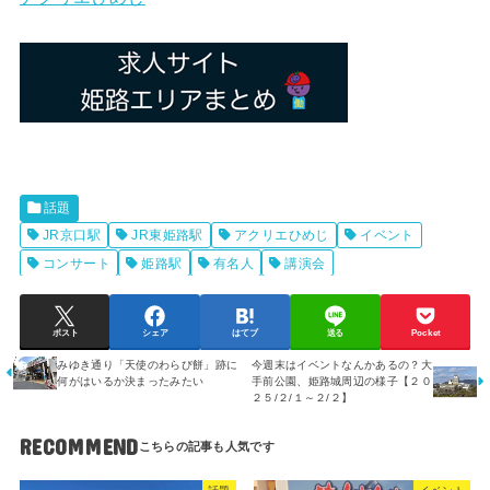
話題
JR京口駅
JR東姫路駅
アクリエひめじ
イベント
コンサート
姫路駅
有名人
講演会
ポスト
シェア
はてブ
送る
Pocket
みゆき通り「天使のわらび餅」跡に
今週末はイベントなんかあるの？大
何がはいるか決まったみたい
手前公園、姫路城周辺の様子【２０
２５/２/１～２/２】
RECOMMEND