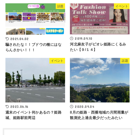
話題
イベント
2019.09.10
2021.04.02
河北麻友子がピオレ姫路にくるみ
騙されたな！！ブドウの種にはな
たい【９/１４】
らんさかい！！！
イベント
話題
2023.06.16
2020.09.04
週末のイベント何かあるの？姫路
8月の姫路・西播地域の月間雨量が
城、姫路駅前周辺
観測史上過去最少だったみたい