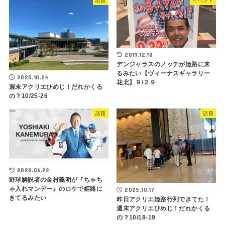
話題
イベント
2019.12.10
デンジャラスのノッチが姫路に来
るみたい【ヴィーナスギャラリー
2025.10.24
花北】９/２９
週末アクリエひめじ！だれかくる
の？10/25-26
話題
話題
2020.06.22
野球解説者の金村義明が『ちゃち
ゃ入れマンデー』のロケで姫路に
2025.10.17
きてるみたい
昨日アクリエ姫路行列できてた！
週末アクリエひめじ！だれかくる
の？10/18-19