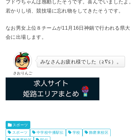
ブドウちゃんは感動したそうです。喜んでいましたよ。
若かりし頃、競技場に忘れ物をしてきたそうです。
なお男女上位８チームが11月16日神鍋で行われる県大
会に出場します。
みなさんお疲れ様でした（≧∇≦）。
さおりんご
スポーツ
スポーツ
中学校中播駅伝
学校
飾磨東校区