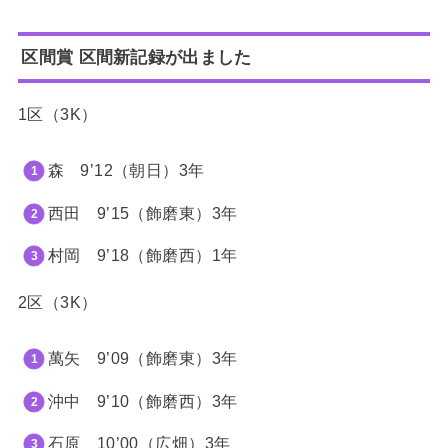
区間賞 区間新記録が出ました
1区（3K）
森 9’12（朝日）3年
西田 9’15（飾磨東）3年
村岡 9’18（飾磨西）1年
2区（3K）
萬矢 9’09（飾磨東）3年
沖中 9’10（飾磨西）3年
石原 10
’00
（広畑）3年