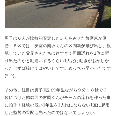
男子は６人が比較的安定した走りをみせた飾磨東が優
勝！
５区では、
安室の
南坂くんの
区間新が飛び出し、観
覧していた父兄さんたちは速すぎて周回遅れを1位に躍
り出たのかと勘違いするくらい1人だけ動きがおかしか
った（ずば抜けてはやい）です。めっちゃ早かったです
(^_^)。
その他、注目は男子1区で1年生ながら９分１８秒で３
位につけた飾磨西の村岡くんがチームの流れを作った事
に拍手！経験の浅い1年生を1人旅にならない1区に起用
した監督の采配も光ったのではないでしょうか。