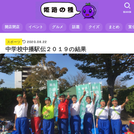
SEARCH
開店閉店
イベント
グルメ
話題
クイズ
まとめ
宣
2020.08.22
スポーツ
中学校中播駅伝２０１９の結果