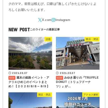
クのママ。前世は桜えび。口癖は｢激しく｣｢かたじけない｣ よ
ろしくお願いいたします。
NEW POST
話題
開店・閉店
2026.08.07
2026.08.07
週末の姫路イベント・ア
みゆき通りの『TRUFFLE
クリエひめじのイベントまと
DONUT（トリュフドーナ
め！【２０２６/８/８～８/９】
ツ）』が…
開店・閉店
アクセス解析