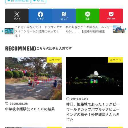
飾磨西校区
駅伝
ポスト
シェア
はてブ
送る
Pocket
これはいかなくては。ドラゴンクエ
私の好きなケーキ屋さん、ルノワー
ストコンサートが姫路にやってく
ルが、、、【姫路の種探偵団】
る！
RECOMMEND
スポーツ
スポーツ
2019.09.24
2020.08.26
昨日、姫路城であった！ラグビー
中学校中播駅伝２０１８の結果
ワールドカップパプリックビュー
イングの様子！松尾雄治さんもき
てた