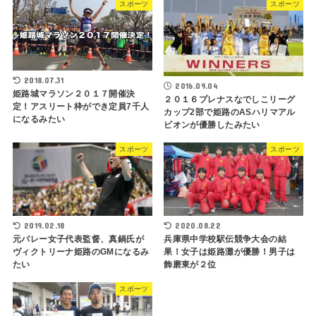
スポーツ
スポーツ
2018.07.31
2016.09.04
姫路城マラソン２０１７開催決
２０１６プレナスなでしこリーグ
定！アスリート枠ができ定員7千人
カップ2部で姫路のASハリマアル
になるみたい
ビオンが優勝したみたい
スポーツ
スポーツ
2019.02.18
2020.08.22
元バレー女子代表監督、真鍋氏が
兵庫県中学校駅伝競争大会の結
ヴィクトリーナ姫路のGMになるみ
果！女子は姫路灘が優勝！男子は
たい
飾磨東が２位
スポーツ