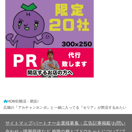
HOME
開店・閉店
広畑の『アカチャンホンポ』と一緒に入ってる『セリア』が閉店するみたい
サイトマップ
/
パートナー企業様募集・広告記事掲載
/
お問い
/
合わせ・情報提供など
姫路の種とブドウちゃんについて
/
プ