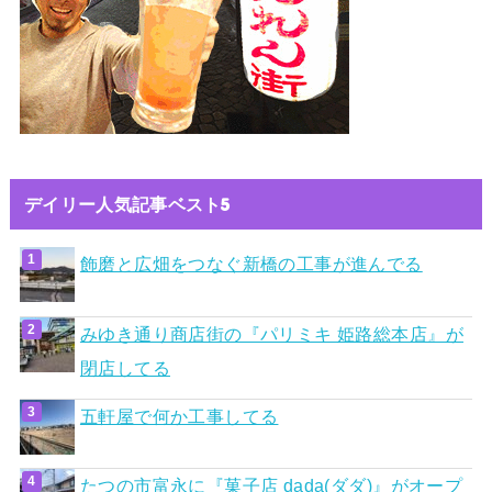
デイリー人気記事ベスト5
飾磨と広畑をつなぐ新橋の工事が進んでる
みゆき通り商店街の『パリミキ 姫路総本店』が
閉店してる
五軒屋で何か工事してる
たつの市富永に『菓子店 dada(ダダ)』がオープ