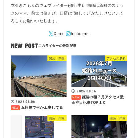
本引きこもりのウェブライター(修行中)。前職は魚町のスナッ
クのママ。前世は桜えび。口癖は｢激しく｣｢かたじけない｣ よ
ろしくお願いいたします。
NEW POST
開店・閉店
アクセス解析
2026.08.06
姫路の種７月アクセス数
2026.08.06
＆注目記事TOP１０
五軒屋で何か工事してる
開店・閉店
開店・閉店