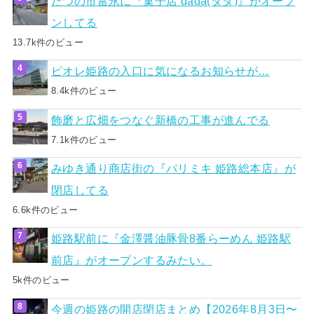
たつの市富永に『菓子店 dada(ダダ)』がオープ
ンしてる
13.7k件のビュー
ピオレ姫路の入口に気になるお知らせが…
8.4k件のビュー
飾磨と広畑をつなぐ新橋の工事が進んでる
7.1k件のビュー
みゆき通り商店街の『パリミキ 姫路総本店』が
閉店してる
6.6k件のビュー
姫路駅前に『金澤醤油豚骨8番らーめん 姫路駅
前店』がオープンするみたい。
5k件のビュー
今週の姫路の開店閉店まとめ【2026年8月3日〜