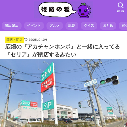
SEARCH
開店閉店
イベント
グルメ
話題
クイズ
まとめ
宣
2025.01.29
開店・閉店
広畑の『アカチャンホンポ』と一緒に入ってる
『セリア』が閉店するみたい