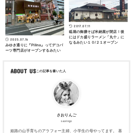
2017.07.11
砥堀の御膳そば米納屋が閉店！後
にはドカ盛りラーメン「丸十」に
2025.07.16
なるみたい１０/２１オープン
みゆき通りに『Pilina』ってデコパ
ーツ専門店がオープンするみたい
ABOUT US
さおりんご
saoringo
姫路の山手育ちのアラフォー主婦、小学生の母やってます。 基