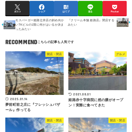
ポスト
シェア
はてブ
送る
Pocket
モスバーガー姫路辻井店の斜め向か
『クリーム本舗 姫路店』閉店する
いTKビルの1階に何がはいるか決ま
みたい
ったみたい
RECOMMEND
開店・閉店
グルメ
2021.08.01
2025.01.14
姫路赤十字病院に然の膳がオープ
夢前町前之庄に『フレッシュバザ
ン！実際に食べてきた
ール』作ってる
開店・閉店
開店・閉店