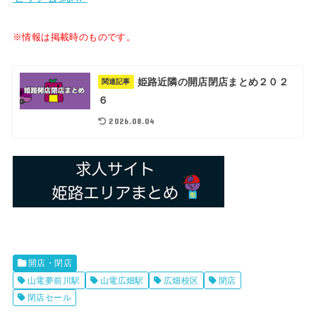
※情報は掲載時のものです。
姫路近隣の開店閉店まとめ２０２
関連記事
６
2026.08.04
開店・閉店
山電夢前川駅
山電広畑駅
広畑校区
閉店
閉店セール