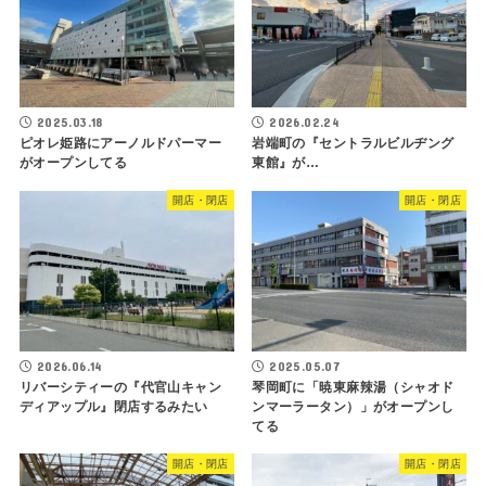
2025.03.18
2026.02.24
ピオレ姫路にアーノルドパーマー
岩端町の『セントラルビルヂング
がオープンしてる
東館』が…
開店・閉店
開店・閉店
2026.06.14
2025.05.07
リバーシティーの『代官山キャン
琴岡町に「暁東麻辣湯（シャオド
ディアップル』閉店するみたい
ンマーラータン）」がオープンし
てる
開店・閉店
開店・閉店