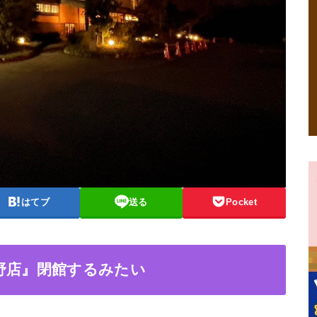
はてブ
送る
Pocket
野店』閉館するみたい