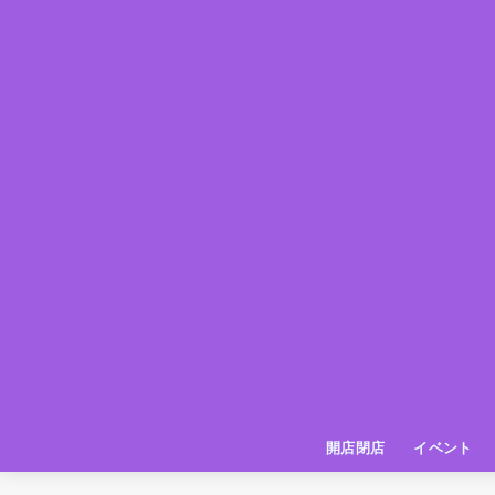
開店閉店
イベント
姫路の種探偵団
イベント
いってきた
お店紹介