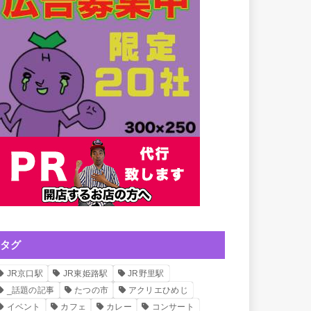
タグ
JR京口駅
JR東姫路駅
JR野里駅
_話題の記事
たつの市
アクリエひめじ
イベント
カフェ
カレー
コンサート