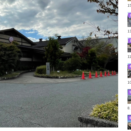
1
1
1
1
8