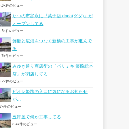
5.6k件のビュー
たつの市富永に『菓子店 dada(ダダ)』が
オープンしてる
3.8k件のビュー
飾磨と広畑をつなぐ新橋の工事が進んで
る
1.7k件のビュー
みゆき通り商店街の『パリミキ 姫路総本
店』が閉店してる
0.2k件のビュー
ピオレ姫路の入口に気になるお知らせ
が…
.7k件のビュー
五軒屋で何か工事してる
8.4k件のビュー