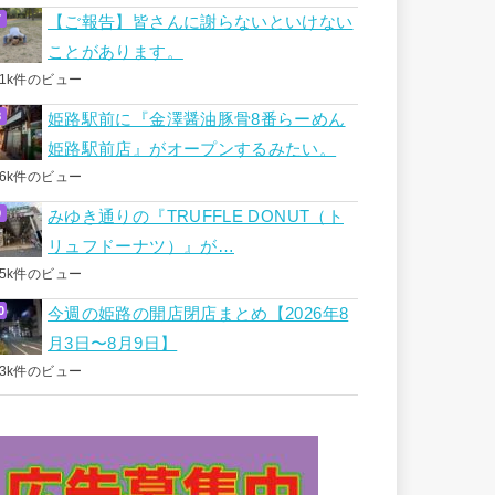
【ご報告】皆さんに謝らないといけない
ことがあります。
.1k件のビュー
姫路駅前に『金澤醤油豚骨8番らーめん
姫路駅前店』がオープンするみたい。
.6k件のビュー
みゆき通りの『TRUFFLE DONUT（ト
リュフドーナツ）』が…
.5k件のビュー
今週の姫路の開店閉店まとめ【2026年8
月3日〜8月9日】
.3k件のビュー