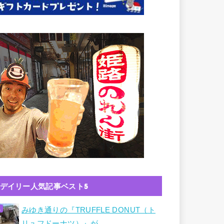
デイリー人気記事ベスト5
みゆき通りの『TRUFFLE DONUT（ト
リュフドーナツ）』が…