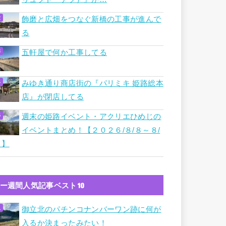
飾磨と広畑をつなぐ新橋の工事が進んで
る
五軒屋で何か工事してる
みゆき通り商店街の『パリミキ 姫路総本
店』が閉店してる
週末の姫路イベント・アクリエひめじの
イベントまとめ！【２０２６/８/８～８/
９】
ー週間人気記事ベスト10
御立北のパチンコナンバーワン跡に何が
入るか決まったみたい！