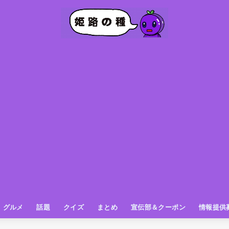
グルメ
話題
クイズ
まとめ
宣伝部＆クーポン
情報提供
グルメ（パン屋さん）
グルメ（カフェ）
グルメ（スイーツ
グルメ（ランチ
グルメ（ワンコイン
グルメ（ラーメン・餃子・中華
グルメ（うどん・そば・和食
グルメ（粉物
グルメ（お肉
グルメ（魚
グルメ（鳥料理
グルメ（呑み屋さん
グルメ（おやつ
街の動き
ニュース
スポーツ
テレビ
フォト
お役立ち情報
お知らせ
おしらせ
動物
姫路の種お得情報
企画
今日の姫路城
きになるもの
ヒメジマン
謎
姫路の種応援団
姫路の種探偵団
クイズ
著名人
ブドウRC
一万人の似顔絵を描く伝説
公園
観光＆お出かけ