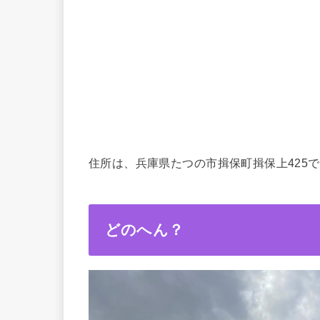
住所は、兵庫県たつの市揖保町揖保上425
どのへん？