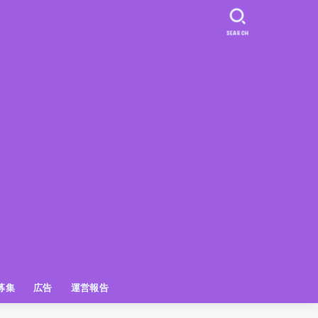
SEARCH
募集
広告
運営報告
PR
クーポン
広告掲載について
【広告掲載】姫路の種インスタプ
ビュースポット
お土産
おでかけ
アクセス解析
メディア出演情報
姫路の種グッズ