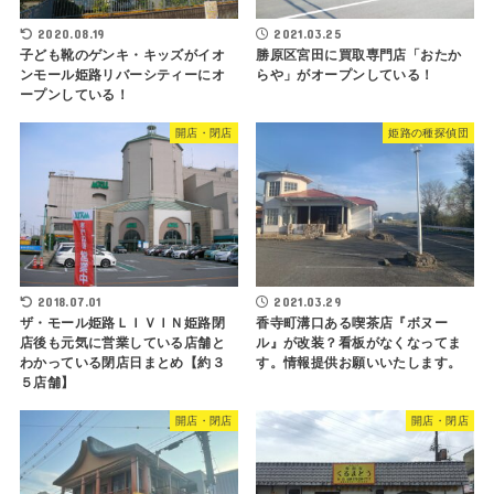
2020.08.19
2021.03.25
子ども靴のゲンキ・キッズがイオ
勝原区宮田に買取専門店「おたか
ンモール姫路リバーシティーにオ
らや」がオープンしている！
ープンしている！
開店・閉店
姫路の種探偵団
2018.07.01
2021.03.29
ザ・モール姫路ＬＩＶＩＮ姫路閉
香寺町溝口ある喫茶店『ボヌー
店後も元気に営業している店舗と
ル』が改装？看板がなくなってま
わかっている閉店日まとめ【約３
す。情報提供お願いいたします。
５店舗】
開店・閉店
開店・閉店