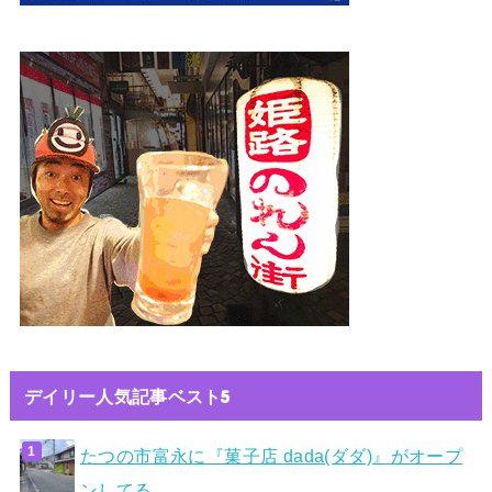
デイリー人気記事ベスト5
たつの市富永に『菓子店 dada(ダダ)』がオープ
ンしてる