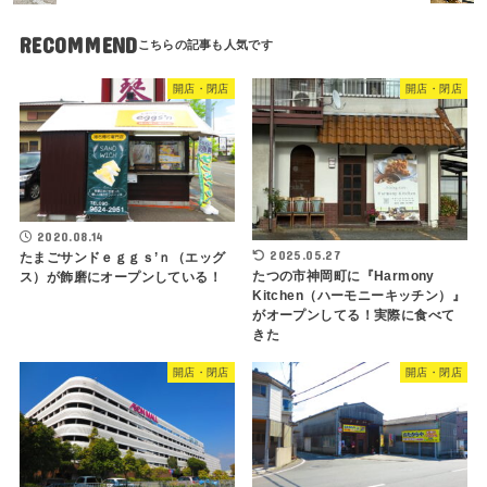
RECOMMEND
開店・閉店
開店・閉店
2020.08.14
2025.05.27
たまごサンドｅｇｇｓ’ｎ（エッグ
たつの市神岡町に『Harmony
ス）が飾磨にオープンしている！
Kitchen（ハーモニーキッチン）』
がオープンしてる！実際に食べて
きた
開店・閉店
開店・閉店