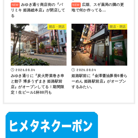
みゆき通り商店街の『パ
広畑、スギ薬局の隣の更
リミキ 姫路総本店』が閉店して
地で何か作ってる…
る
開店・閉店
開店・閉店
2026.08.04
2026.08.04
みゆき通りに『炭火野菜巻き串
姫路駅前に『金澤醤油豚骨8番ら
と餃子 博多うずまき 姫路駅前
ーめん 姫路駅前店』がオープン
店』がオープンしてる！期間限
するみたい。
定！生ビール1杯88円も