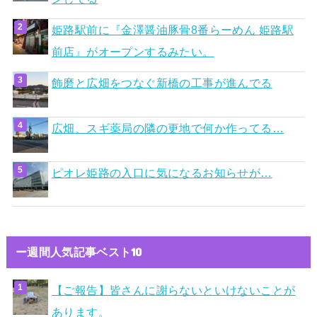
姫路駅前に『金澤醤油豚骨8番らーめん 姫路駅
前店』がオープンするみたい。
飾磨と広畑をつなぐ新橋の工事が進んでる
広畑、スギ薬局の隣の更地で何か作ってる…
ピオレ姫路の入口に気になるお知らせが…
ー週間人気記事ベスト10
【ご報告】皆さんに謝らないといけないことが
あります。