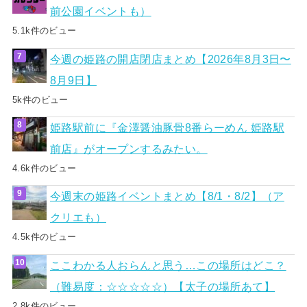
前公園イベントも）
5.1k件のビュー
今週の姫路の開店閉店まとめ【2026年8月3日〜
8月9日】
5k件のビュー
姫路駅前に『金澤醤油豚骨8番らーめん 姫路駅
前店』がオープンするみたい。
4.6k件のビュー
今週末の姫路イベントまとめ【8/1・8/2】（ア
クリエも）
4.5k件のビュー
ここわかる人おらんと思う…この場所はどこ？
（難易度：☆☆☆☆☆）【太子の場所あて】
2.8k件のビュー