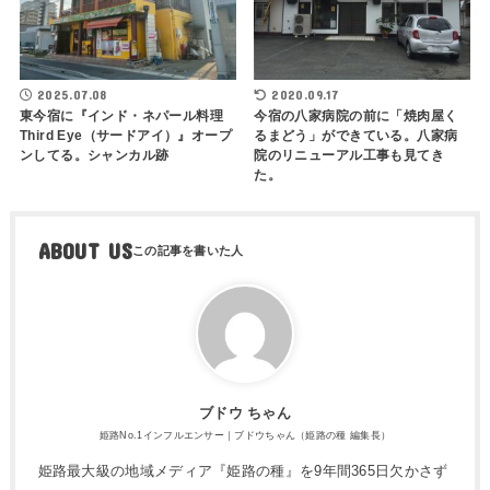
2025.07.08
2020.09.17
東今宿に『インド・ネパール料理
今宿の八家病院の前に「焼肉屋く
Third Eye（サードアイ）』オープ
るまどう」ができている。八家病
ンしてる。シャンカル跡
院のリニューアル工事も見てき
た。
ABOUT US
ブドウ ちゃん
姫路No.1インフルエンサー｜ブドウちゃん（姫路の種 編集長）
姫路最大級の地域メディア『姫路の種』を9年間365日欠かさず