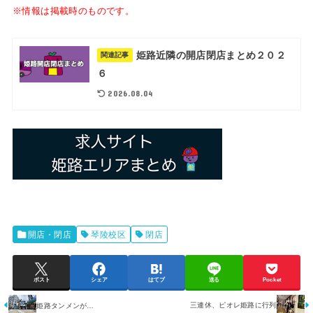
※情報は掲載時のものです。
姫路近隣の開店閉店まとめ２０２
関連記事
６
2026.08.04
開店・閉店
琴陵校区
閉店
ポスト
シェア
はてブ
送る
Pocket
三連休、ピオレ姫路に行列
姫路タンメンが…