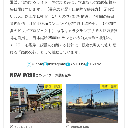
運営。信頼するライター陣の力と共に、忖度なしの姫路情報を
毎日届けています。 【異色の経歴と圧倒的な継続力】 元お笑
い芸人。路上で10年間、1万人の似顔絵を描破。 4年間の毎日
音声配信、月間300kmランニングを2年以上継続中。 【2026年
夏のビッグプロジェクト】 ゆるキャラグランプリでの12万票獲
得を目指し、日本縦断2500kmランという前人未到の挑戦へ。
アドラー心理学（課題の分離）を指針に、読者の味方であり続
ける「姫路の顔」として活動しています。
NEW POST
開店・閉店
開店・閉店
2026.08.06
2026.08.05