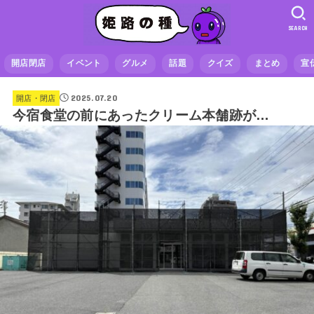
SEARCH
開店閉店
イベント
グルメ
話題
クイズ
まとめ
宣
2025.07.20
開店・閉店
今宿食堂の前にあったクリーム本舗跡が…