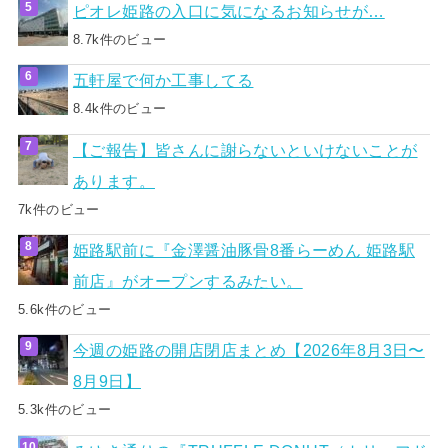
ピオレ姫路の入口に気になるお知らせが…
8.7k件のビュー
五軒屋で何か工事してる
8.4k件のビュー
【ご報告】皆さんに謝らないといけないことが
あります。
7k件のビュー
姫路駅前に『金澤醤油豚骨8番らーめん 姫路駅
前店』がオープンするみたい。
5.6k件のビュー
今週の姫路の開店閉店まとめ【2026年8月3日〜
8月9日】
5.3k件のビュー