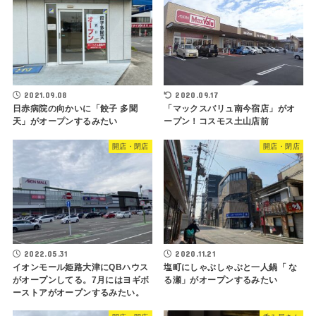
2021.09.08
2020.09.17
日赤病院の向かいに「餃子 多聞
「マックスバリュ南今宿店」がオ
天」がオープンするみたい
ープン！コスモス土山店前
開店・閉店
開店・閉店
2022.05.31
2020.11.21
イオンモール姫路大津にQBハウス
塩町にしゃぶしゃぶと一人鍋「 な
がオープンしてる。7月にはヨギボ
る瀬」がオープンするみたい
ーストアがオープンするみたい。