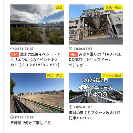
話題
開店・閉店
2026.08.07
2026.08.07
週末の姫路イベント・ア
みゆき通りの『TRUFFLE
クリエひめじのイベントまと
DONUT（トリュフドーナ
め！【２０２６/８/８～８/９】
ツ）』が…
開店・閉店
アクセス解析
2026.08.06
姫路の種７月アクセス数＆注目
2026.08.06
記事TOP１０
五軒屋で何か工事してる