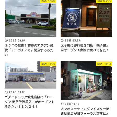
開店・閉店
呑み屋さん
2025.06.04
2019.03.24
２５年の歴史！飾磨のアジアン雑
太子町に卵料理専門店「鶏子屋」
貨『チェカチェカ』閉店するみた
がオープン！実際に食べてきた！
い
開店・閉店
開店・閉店
2020.09.17
ゴダイドラッグ城北店跡に「ロー
ソン 姫路伊伝居店」がオープンす
2018.11.26
るみたい！１０/２４！
スマホコーティングマイスター姫
路駅前店が旧フォーラス跡前にオ