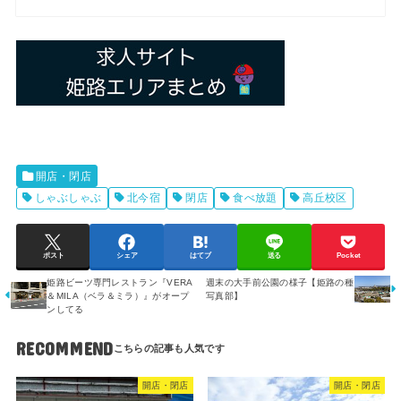
開店・閉店
しゃぶしゃぶ
北今宿
閉店
食べ放題
高丘校区
ポスト
シェア
はてブ
送る
Pocket
姫路ビーツ専門レストラン『VERA
週末の大手前公園の様子【姫路の種
＆MILA（ベラ＆ミラ）』がオープ
写真部】
ンしてる
RECOMMEND
開店・閉店
開店・閉店