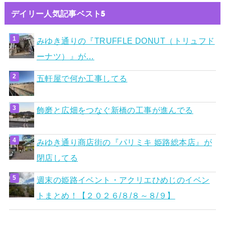
デイリー人気記事ベスト5
みゆき通りの『TRUFFLE DONUT（トリュフド
ーナツ）』が…
五軒屋で何か工事してる
飾磨と広畑をつなぐ新橋の工事が進んでる
みゆき通り商店街の『パリミキ 姫路総本店』が
閉店してる
週末の姫路イベント・アクリエひめじのイベン
トまとめ！【２０２６/８/８～８/９】