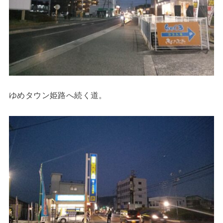
ゆめタウン姫路へ続く道。