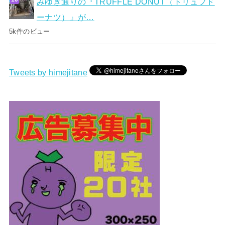
みゆき通りの『TRUFFLE DONUT（トリュフド
ーナツ）』が…
5k件のビュー
Tweets by himejitane