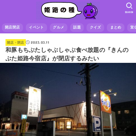
SEARCH
開店閉店
イベント
グルメ
話題
クイズ
まとめ
宣
2023.03.11
開店・閉店
和豚もちぶたしゃぶしゃぶ食べ放題の『きんの
ぶた姫路今宿店』が閉店するみたい