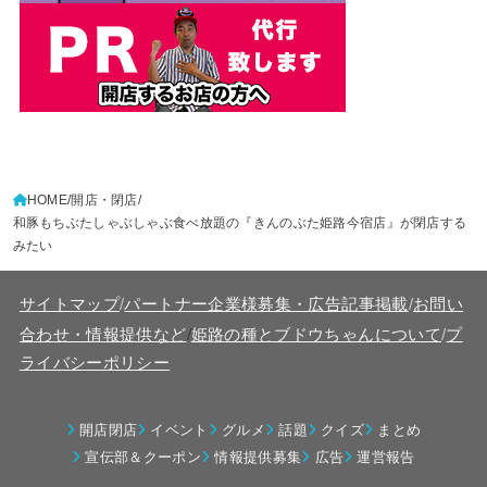
HOME
開店・閉店
和豚もちぶたしゃぶしゃぶ食べ放題の『きんのぶた姫路今宿店』が閉店する
みたい
サイトマップ
/
パートナー企業様募集・広告記事掲載
/
お問い
/
合わせ・情報提供など
姫路の種とブドウちゃんについて
/
プ
ライバシーポリシー
開店閉店
イベント
グルメ
話題
クイズ
まとめ
宣伝部＆クーポン
情報提供募集
広告
運営報告