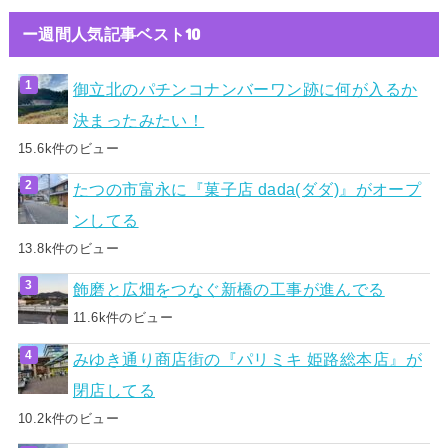
ー週間人気記事ベスト10
御立北のパチンコナンバーワン跡に何が入るか
決まったみたい！
15.6k件のビュー
たつの市富永に『菓子店 dada(ダダ)』がオープ
ンしてる
13.8k件のビュー
飾磨と広畑をつなぐ新橋の工事が進んでる
11.6k件のビュー
みゆき通り商店街の『パリミキ 姫路総本店』が
閉店してる
10.2k件のビュー