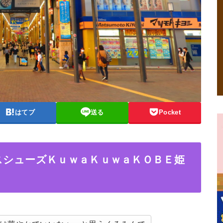
はてブ
送る
Pocket
スシューズＫｕｗａＫｕｗａＫＯＢＥ姫