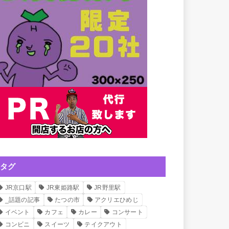
タグ
JR京口駅
JR東姫路駅
JR野里駅
_話題の記事
たつの市
アクリエひめじ
イベント
カフェ
カレー
コンサート
コンビニ
スイーツ
テイクアウト