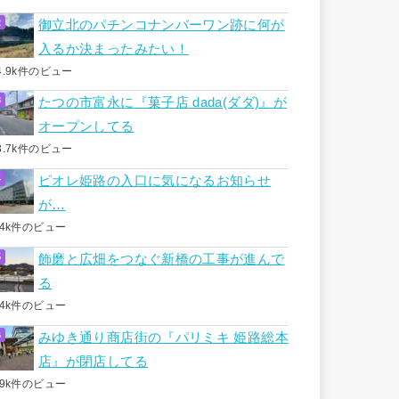
御立北のパチンコナンバーワン跡に何が
入るか決まったみたい！
4.9k件のビュー
たつの市富永に『菓子店 dada(ダダ)』が
オープンしてる
3.7k件のビュー
ピオレ姫路の入口に気になるお知らせ
が…
.4k件のビュー
飾磨と広畑をつなぐ新橋の工事が進んで
る
.4k件のビュー
みゆき通り商店街の『パリミキ 姫路総本
店』が閉店してる
.9k件のビュー