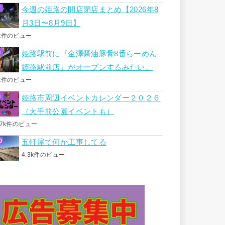
今週の姫路の開店閉店まとめ【2026年8
月3日〜8月9日】
k件のビュー
姫路駅前に『金澤醤油豚骨8番らーめん
姫路駅前店』がオープンするみたい。
k件のビュー
姫路市周辺イベントカレンダー２０２６
（大手前公園イベントも）
.7k件のビュー
五軒屋で何か工事してる
4.3k件のビュー