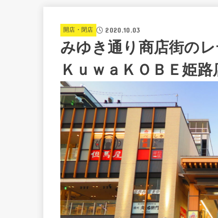
2020.10.03
開店・閉店
みゆき通り商店街のレ
ＫｕｗａＫＯＢＥ姫路