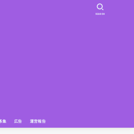
SEARCH
募集
広告
運営報告
PR
クーポン
広告掲載について
【広告掲載】姫路の種インスタプ
ビュースポット
お土産
おでかけ
アクセス解析
メディア出演情報
姫路の種グッズ