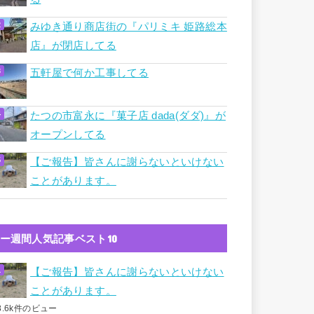
みゆき通り商店街の『パリミキ 姫路総本
店』が閉店してる
五軒屋で何か工事してる
たつの市富永に『菓子店 dada(ダダ)』が
オープンしてる
【ご報告】皆さんに謝らないといけない
ことがあります。
ー週間人気記事ベスト10
【ご報告】皆さんに謝らないといけない
ことがあります。
8.6k件のビュー