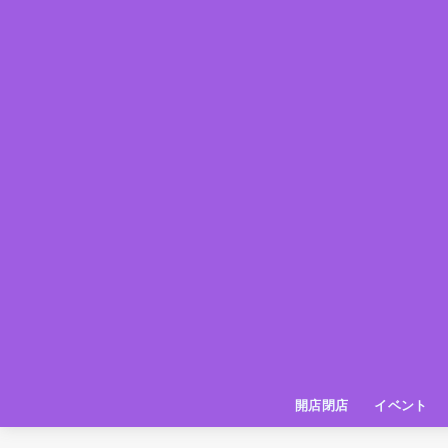
開店閉店
イベント
姫路の種探偵団
イベント
いってきた
お店紹介