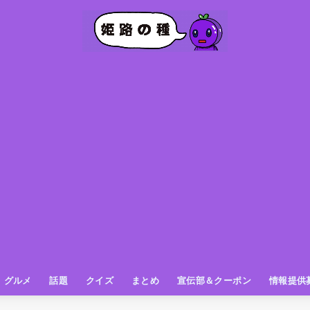
グルメ
話題
クイズ
まとめ
宣伝部＆クーポン
情報提供
グルメ（パン屋さん）
グルメ（カフェ）
グルメ（スイーツ
グルメ（ランチ
グルメ（ワンコイン
グルメ（ラーメン・餃子・中華
グルメ（うどん・そば・和食
グルメ（粉物
グルメ（お肉
グルメ（魚
グルメ（鳥料理
グルメ（呑み屋さん
グルメ（おやつ
街の動き
ニュース
スポーツ
テレビ
フォト
お役立ち情報
お知らせ
おしらせ
動物
姫路の種お得情報
企画
今日の姫路城
きになるもの
ヒメジマン
謎
姫路の種応援団
姫路の種探偵団
クイズ
著名人
ブドウRC
一万人の似顔絵を描く伝説
公園
観光＆お出かけ