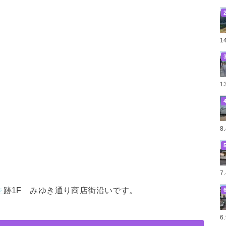
1
1
8
7
キ
跡1F みゆき通り商店街沿いです。
6