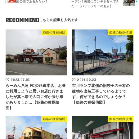
前公園であるみたい！
ープン！実際にランチを食べてき
た！【バリアフリーのお店】
RECOMMEND
姫路の種探偵団
姫路の種探偵団
2023.07.03
2021.02.23
らーめん八角 FC姫路総本店、お昼
市川ランプ北側の旧餃子の王将の
に利用しようと思いお店に行きま
建物を改装工事しているようで
したが真っ暗で入口に何か張り紙
す。何ができるのでしょうか？
がありました…【姫路の種探偵
【姫路の種探偵団】
団】
姫路の種探偵団
姫路の種探偵団