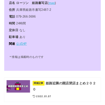
店名 ローソン 姫路書写店
(
map
)
住所
兵庫県姫路
市書写2487‐2
電話
079-266-3696
時間
24時間
定休日
なし
駐車場
あり
関連
公式HP
＊情報は掲載時のものです
姫路近隣の開店閉店まとめ２０２
関連記事
０
2022.01.07