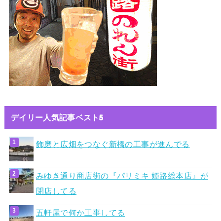
デイリー人気記事ベスト5
飾磨と広畑をつなぐ新橋の工事が進んでる
みゆき通り商店街の『パリミキ 姫路総本店』が
閉店してる
五軒屋で何か工事してる