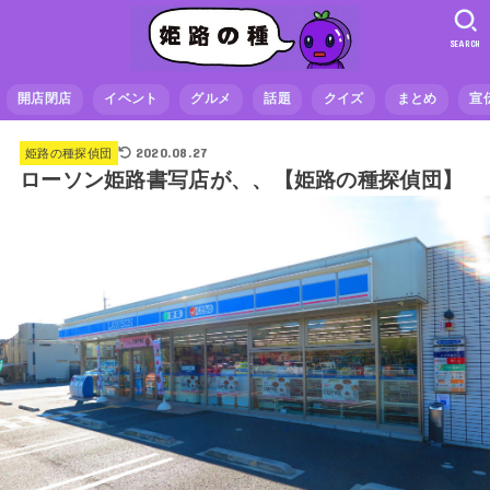
SEARCH
開店閉店
イベント
グルメ
話題
クイズ
まとめ
宣
2020.08.27
姫路の種探偵団
ローソン姫路書写店が、、【姫路の種探偵団】