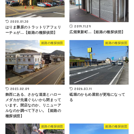
2020.01.30
2019.11.29
はりま勝原のトラットリアフェリ
広畑東新町…【姫路の種探偵団】
ーチェが…【姫路の種探偵団】
姫路の種探偵団
姫路の種探偵団
2023.02.09
2026.03.11
飾西にある、さかな道楽とハロー
砥堀のかもめ屋前が更地になって
メダカが先週ぐらいから閉まって
る
います。閉店なのか、リニューア
ルなのか調べて下さい。【姫路の
種探偵団】
姫路の種探偵団
姫路の種探偵団