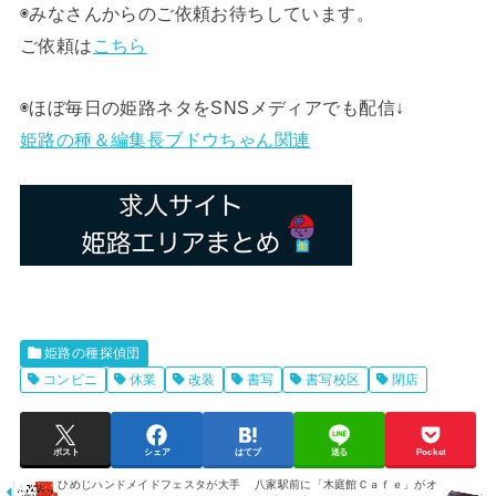
◉みなさんからのご依頼お待ちしています。
ご依頼は
こちら
◉ほぼ毎日の姫路ネタをSNSメディアでも配信↓
姫路の種＆編集長ブドウちゃん関連
姫路の種探偵団
コンビニ
休業
改装
書写
書写校区
閉店
ポスト
シェア
はてブ
送る
Pocket
ひめじハンドメイドフェスタが大手
八家駅前に「木庭館Ｃａｆｅ」がオ