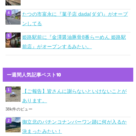
たつの市富永に『菓子店 dada(ダダ)』がオープ
ンしてる
姫路駅前に『金澤醤油豚骨8番らーめん 姫路駅
前店』がオープンするみたい。
ー週間人気記事ベスト10
【ご報告】皆さんに謝らないといけないことが
あります。
38k件のビュー
御立北のパチンコナンバーワン跡に何が入るか
決まったみたい！