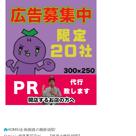
HOME
企画
姫路の種探偵団
ローソン姫路書写店が、、【姫路の種探偵団】