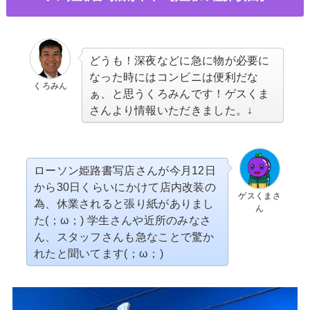
どうも！深夜などに急に物が必要に
なった時にはコンビニは便利だな
くろみん
ぁ、と思うくろみんです！ゲスくま
さんより情報いただきました。↓
ローソン姫路書写店さんが今月12日
から30日くらいにかけて店内改装の
ゲスくまさ
為、休業されると張り紙がありまし
ん
た(；ω；) 学生さんや近所のみなさ
ん、スタッフさんも急なことで驚か
れたと聞いてます(；ω；)