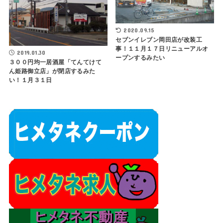
2020.09.15
セブンイレブン岡田店が改装工
事！１１月１７日リニューアルオ
2019.01.30
ープンするみたい
３００円均一居酒屋「てんてけて
ん姫路御立店」が閉店するみた
い！１月３１日