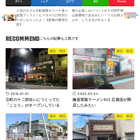
ポスト
シェア
はてブ
送る
Pocket
人気のホテル日航姫路セリーナ食べ
春のお楽しみイベントが５日間手柄
放題ブッフェ！ヒメタネだけ特別ク
山遊園地であるみたい！リカお姉さ
ーポンもらったよ！【姫路の種宣伝
んや、しろまるひめもくる
部】
RECOMMEND
開店・閉店
開店・閉店
2016.03.01
2022.05.24
立町の十二所沿いにつくってた
極旨背脂ラーメン612 広畑店が閉
「ことり」がオープンしている
店したみたい
開店・閉店
開店・閉店