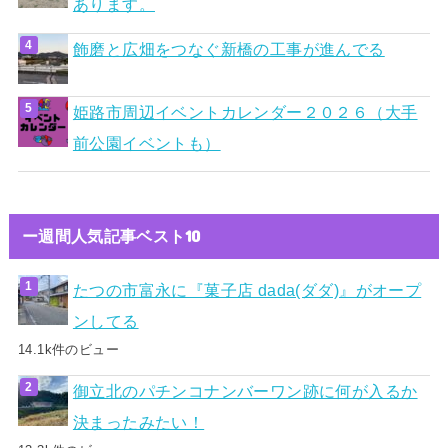
あります。
飾磨と広畑をつなぐ新橋の工事が進んでる
姫路市周辺イベントカレンダー２０２６（大手
前公園イベントも）
ー週間人気記事ベスト10
たつの市富永に『菓子店 dada(ダダ)』がオープ
ンしてる
14.1k件のビュー
御立北のパチンコナンバーワン跡に何が入るか
決まったみたい！