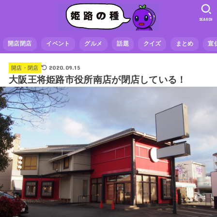
SEARCH
開店閉店
イベント
グルメ
話題
クイズ
まとめ
宣
2020.09.15
開店・閉店
大阪王将姫路市役所南店が閉店している！