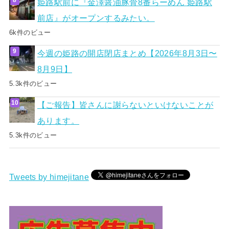
姫路駅前に『金澤醤油豚骨8番らーめん 姫路駅
前店』がオープンするみたい。
6k件のビュー
今週の姫路の開店閉店まとめ【2026年8月3日〜
8月9日】
5.3k件のビュー
【ご報告】皆さんに謝らないといけないことが
あります。
5.3k件のビュー
Tweets by himejitane