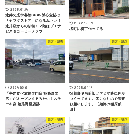
2025.01.14
辻井の楽学書館BIGIN誠心堂跡は
「ヤマダストア」になるみたい！
2022.12.09
辻井店からの移転！２階はブエナ
塩町に横丁作ってる
ビスタコーヒークラブ
開店・閉店
開店・閉店
2024.02.01
2025.04.14
『牛角食べ放題専門店 姫路野里
御着郵便局前旧ファミマ跡に何か
店』がオープンするみたい！ステ
つくってます。気になりので調査
ーキ宮 姫路野里店跡
お願いします。【姫路の種探偵
団】
開店・閉店
開店・閉店