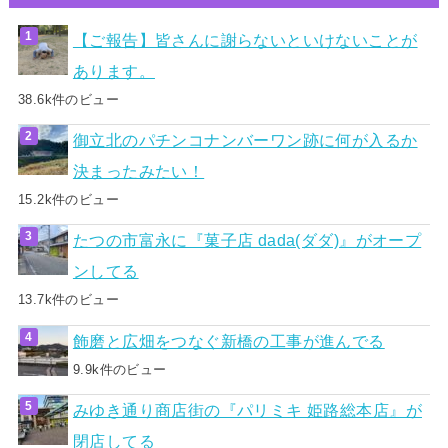
【ご報告】皆さんに謝らないといけないことが
あります。
38.6k件のビュー
御立北のパチンコナンバーワン跡に何が入るか
決まったみたい！
15.2k件のビュー
たつの市富永に『菓子店 dada(ダダ)』がオープ
ンしてる
13.7k件のビュー
飾磨と広畑をつなぐ新橋の工事が進んでる
9.9k件のビュー
みゆき通り商店街の『パリミキ 姫路総本店』が
閉店してる