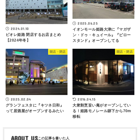
2025.06.25
2024.01.10
イオンモール姫路大津に『マガザ
ピオレ姫路 閉店するお店まとめ
ン・ドゥ・キュイール』『ピロー
【2024年冬】
スタンド』オープンしてる
開店・閉店
開店・閉店
2025.02.04
2016.04.15
グランフェスタに『キツネ日和』
大衆割烹旨い庵がオープンしてい
って居酒屋がオープンするみたい
る！姫路モノレール跡下から70m
移転
ABOUT US