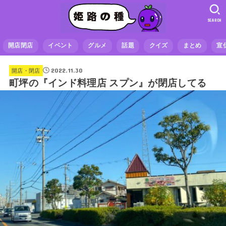
SEARCH
開店閉店
イベント
グルメ
話題
クイズ
まとめ
宣
2022.11.30
開店・閉店
町坪の『インド料理店 スプン』が閉店してる