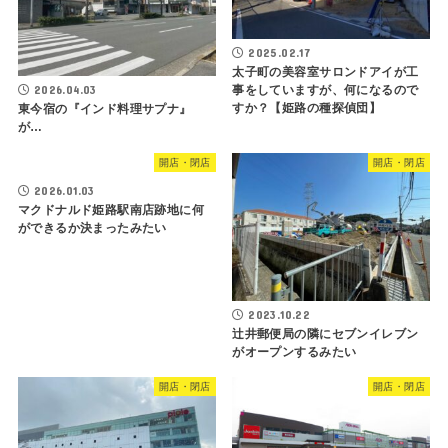
2025.02.17
太子町の美容室サロンドアイが工
2026.04.03
事をしていますが、何になるので
すか？【姫路の種探偵団】
東今宿の『インド料理サプナ』
が…
開店・閉店
開店・閉店
2026.01.03
マクドナルド姫路駅南店跡地に何
ができるか決まったみたい
2023.10.22
辻井郵便局の隣にセブンイレブン
がオープンするみたい
開店・閉店
開店・閉店