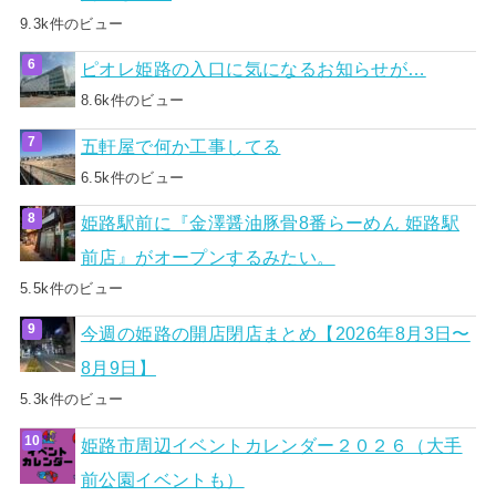
9.3k件のビュー
ピオレ姫路の入口に気になるお知らせが…
8.6k件のビュー
五軒屋で何か工事してる
6.5k件のビュー
姫路駅前に『金澤醤油豚骨8番らーめん 姫路駅
前店』がオープンするみたい。
5.5k件のビュー
今週の姫路の開店閉店まとめ【2026年8月3日〜
8月9日】
5.3k件のビュー
姫路市周辺イベントカレンダー２０２６（大手
前公園イベントも）