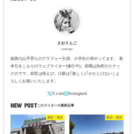
さおりんご
saoringo
姫路の山手育ちのアラフォー主婦、小学生の母やってます。 基
本引きこもりのウェブライター(修行中)。前職は魚町のスナッ
クのママ。前世は桜えび。口癖は｢激しく｣｢かたじけない｣ よ
ろしくお願いいたします。
NEW POST
開店・閉店
開店・閉店