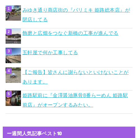
みゆき通り商店街の『パリミキ 姫路総本店』が
閉店してる
飾磨と広畑をつなぐ新橋の工事が進んでる
五軒屋で何か工事してる
【ご報告】皆さんに謝らないといけないことが
あります。
姫路駅前に『金澤醤油豚骨8番らーめん 姫路駅
前店』がオープンするみたい。
ー週間人気記事ベスト10