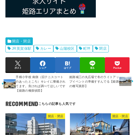
開店・閉店
JR英賀保駅
カレー
山陽校区
町坪
閉店
ポスト
シェア
はてブ
送る
Pocket
手柄小学校 南側（旧テニスコート
姫路城三の丸広場で冬のライトアッ
のあったところ）キレイに整備され
プイベントの準備すすんでる【姫路
てます。良ければ調べてほしいです
の種写真部】
【姫路の種探偵団】
RECOMMEND
開店・閉店
開店・閉店