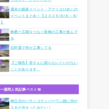
週末の姫路イベント・アクリエひめじの
イベントまとめ！【２０２６/８/８～８/
９】
飾磨と広畑をつなぐ新橋の工事が進んで
る
五軒屋で何か工事してる
【ご報告】皆さんに謝らないといけない
ことがあります。
ー週間人気記事ベスト10
御立北のパチンコナンバーワン跡に何が
入るか決まったみたい！