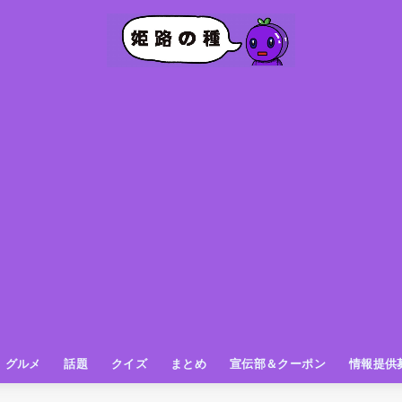
グルメ
話題
クイズ
まとめ
宣伝部＆クーポン
情報提供
グルメ（パン屋さん）
グルメ（カフェ）
グルメ（スイーツ
グルメ（ランチ
グルメ（ワンコイン
グルメ（ラーメン・餃子・中華
グルメ（うどん・そば・和食
グルメ（粉物
グルメ（お肉
グルメ（魚
グルメ（鳥料理
グルメ（呑み屋さん
グルメ（おやつ
街の動き
ニュース
スポーツ
テレビ
フォト
お役立ち情報
お知らせ
おしらせ
動物
姫路の種お得情報
企画
今日の姫路城
きになるもの
ヒメジマン
謎
姫路の種応援団
姫路の種探偵団
クイズ
著名人
ブドウRC
一万人の似顔絵を描く伝説
公園
観光＆お出かけ