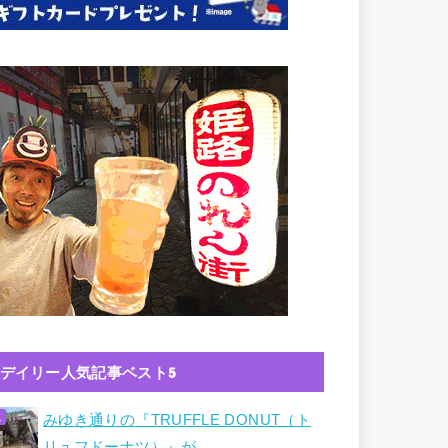
デイリー人気記事ベスト5
みゆき通りの『TRUFFLE DONUT（ト
リュフドーナツ）』が…