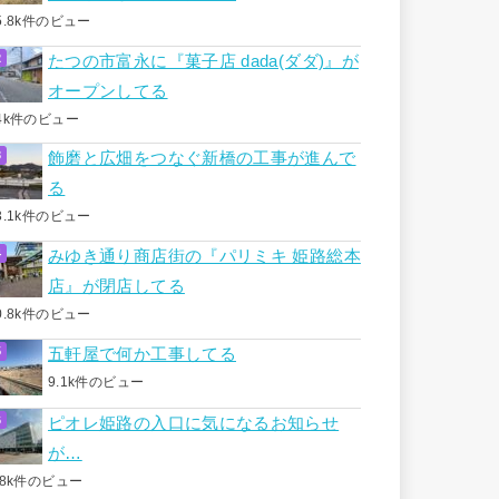
5.8k件のビュー
たつの市富永に『菓子店 dada(ダダ)』が
オープンしてる
4k件のビュー
飾磨と広畑をつなぐ新橋の工事が進んで
る
3.1k件のビュー
みゆき通り商店街の『パリミキ 姫路総本
店』が閉店してる
0.8k件のビュー
五軒屋で何か工事してる
9.1k件のビュー
ピオレ姫路の入口に気になるお知らせ
が…
.8k件のビュー