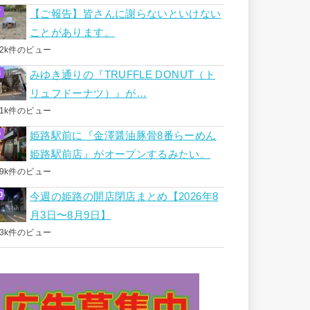
【ご報告】皆さんに謝らないといけない
ことがあります。
.2k件のビュー
みゆき通りの『TRUFFLE DONUT（ト
リュフドーナツ）』が…
.1k件のビュー
姫路駅前に『金澤醤油豚骨8番らーめん
姫路駅前店』がオープンするみたい。
.9k件のビュー
今週の姫路の開店閉店まとめ【2026年8
月3日〜8月9日】
.3k件のビュー