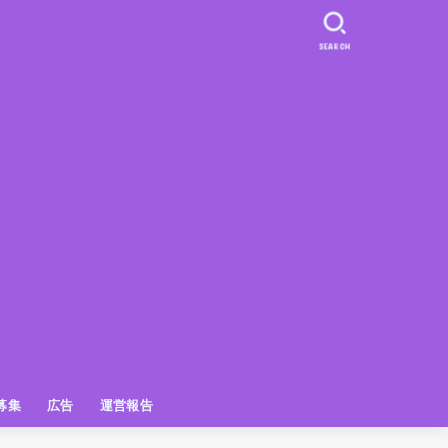
SEARCH
募集
広告
運営報告
PR
クーポン
広告掲載について
【広告掲載】姫路の種インスタプ
ビュースポット
お土産
おでかけ
アクセス解析
メディア出演情報
姫路の種グッズ