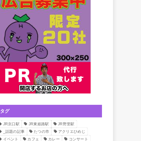
タグ
JR京口駅
JR東姫路駅
JR野里駅
_話題の記事
たつの市
アクリエひめじ
イベント
カフェ
カレー
コンサート