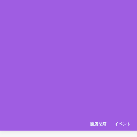
開店閉店
イベント
姫路の種探偵団
イベント
いってきた
お店紹介