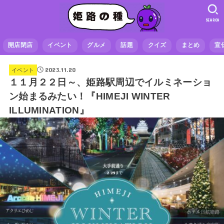
SEARCH
開店閉店
イベント
グルメ
話題
クイズ
まとめ
宣
2023.11.20
イベント
１１月２２日～、姫路駅周辺でイルミネーショ
ン始まるみたい！『HIMEJI WINTER
ILLUMINATION』