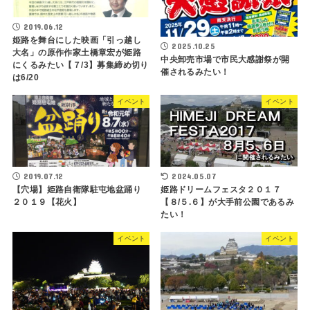
2019.06.12
姫路を舞台にした映画「引っ越し
2025.10.25
大名」の原作作家土橋章宏が姫路
中央卸売市場で市民大感謝祭が開
にくるみたい【７/3】募集締め切り
催されるみたい！
は6/20
イベント
イベント
2019.07.12
2024.05.07
【穴場】姫路自衛隊駐屯地盆踊り
姫路ドリームフェスタ２０１７
２０１９【花火】
【８/５.６】が大手前公園であるみ
たい！
イベント
イベント