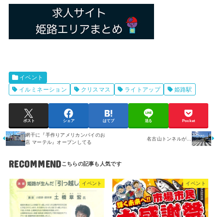
イベント
イルミネーション
クリスマス
ライトアップ
姫路駅
ポスト
シェア
はてブ
送る
Pocket
網干に『手作りアメリカンパイのお
名古山トンネルが…
店 マーテル』オープンしてる
RECOMMEND
イベント
イベント