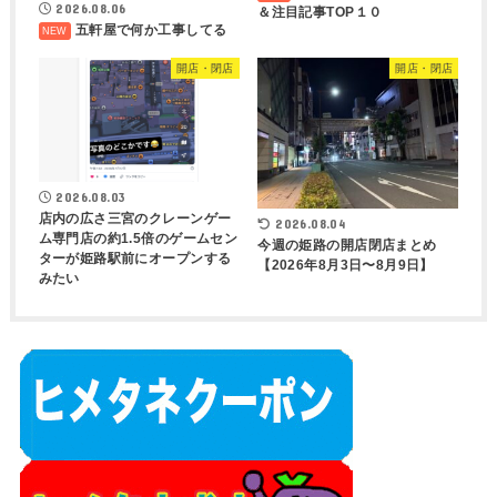
2026.08.06
＆注目記事TOP１０
五軒屋で何か工事してる
開店・閉店
開店・閉店
2026.08.03
店内の広さ三宮のクレーンゲー
2026.08.04
ム専門店の約1.5倍のゲームセン
今週の姫路の開店閉店まとめ
ターが姫路駅前にオープンする
【2026年8月3日〜8月9日】
みたい