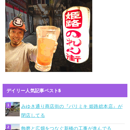
デイリー人気記事ベスト5
みゆき通り商店街の『パリミキ 姫路総本店』が
閉店してる
飾磨と広畑をつなぐ新橋の工事が進んでる