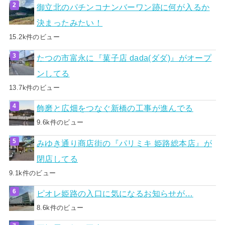
御立北のパチンコナンバーワン跡に何が入るか
決まったみたい！
15.2k件のビュー
たつの市富永に『菓子店 dada(ダダ)』がオープ
ンしてる
13.7k件のビュー
飾磨と広畑をつなぐ新橋の工事が進んでる
9.6k件のビュー
みゆき通り商店街の『パリミキ 姫路総本店』が
閉店してる
9.1k件のビュー
ピオレ姫路の入口に気になるお知らせが…
8.6k件のビュー