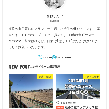
さおりんご
saoringo
姫路の山手育ちのアラフォー主婦、小学生の母やってます。 基
本引きこもりのウェブライター(修行中)。前職は魚町のスナッ
クのママ。前世は桜えび。口癖は｢激しく｣｢かたじけない｣ よ
ろしくお願いいたします。
NEW POST
開店・閉店
アクセス解析
2026.08.06
姫路の種７月アクセス数