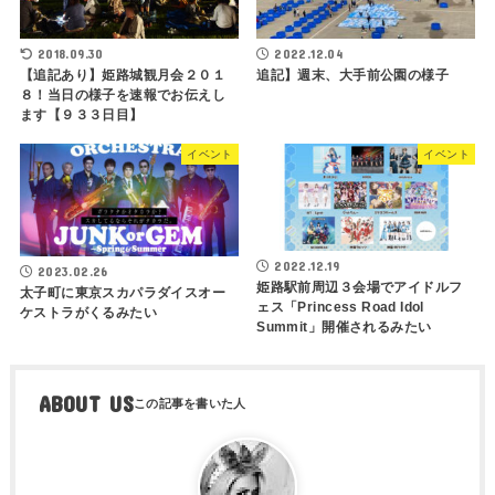
2018.09.30
2022.12.04
【追記あり】姫路城観月会２０１
追記】週末、大手前公園の様子
８！当日の様子を速報でお伝えし
ます【９３３日目】
イベント
イベント
2022.12.19
2023.02.26
姫路駅前周辺３会場でアイドルフ
太子町に東京スカパラダイスオー
ェス「Princess Road Idol
ケストラがくるみたい
Summit」開催されるみたい
ABOUT US