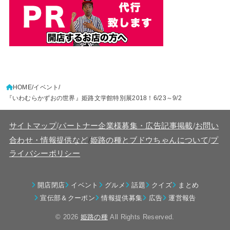
HOME
イベント
『いわむらかずおの世界』姫路文学館特別展2018！6/23～9/2
サイトマップ
/
パートナー企業様募集・広告記事掲載
/
お問い
/
合わせ・情報提供など
姫路の種とブドウちゃんについて
/
プ
ライバシーポリシー
開店閉店
イベント
グルメ
話題
クイズ
まとめ
宣伝部＆クーポン
情報提供募集
広告
運営報告
© 2026
姫路の種
All Rights Reserved.