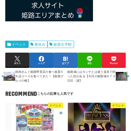
イベント
夏休み
姫路文学館
ポスト
シェア
はてブ
送る
Pocket
焼肉きんぐ姫路野里店の食べ放題５
姫路城にはカンナとは違う道具で削
８品コースを食べてきた！【姫路グ
った柱がある【今日の姫路城８７３
ルメの種】
日目・謎】
RECOMMEND
イベント
イベント