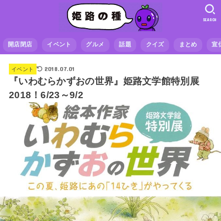
SEARCH
開店閉店
イベント
グルメ
話題
クイズ
まとめ
宣
2018.07.01
イベント
『いわむらかずおの世界』姫路文学館特別展
2018！6/23～9/2