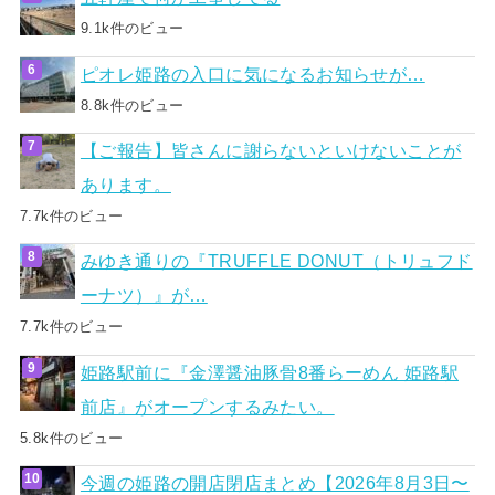
9.1k件のビュー
ピオレ姫路の入口に気になるお知らせが…
8.8k件のビュー
【ご報告】皆さんに謝らないといけないことが
あります。
7.7k件のビュー
みゆき通りの『TRUFFLE DONUT（トリュフド
ーナツ）』が…
7.7k件のビュー
姫路駅前に『金澤醤油豚骨8番らーめん 姫路駅
前店』がオープンするみたい。
5.8k件のビュー
今週の姫路の開店閉店まとめ【2026年8月3日〜