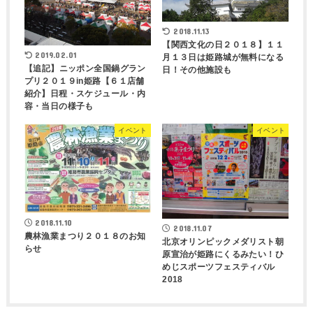
2018.11.13
【関西文化の日２０１８】１１
2019.02.01
月１３日は姫路城が無料になる
【追記】ニッポン全国鍋グラン
日！その他施設も
プリ２０１９in姫路【６１店舗
紹介】日程・スケジュール・内
容・当日の様子も
イベント
イベント
2018.11.10
2018.11.07
農林漁業まつり２０１８のお知
北京オリンピックメダリスト朝
らせ
原宣治が姫路にくるみたい！ひ
めじスポーツフェスティバル
2018