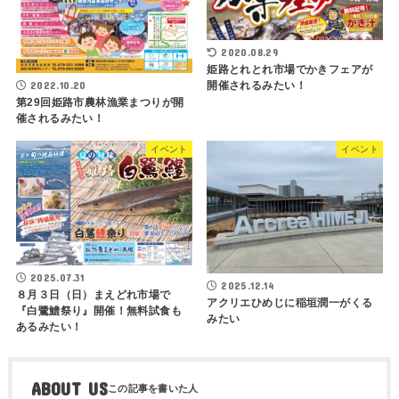
2020.08.29
姫路とれとれ市場でかきフェアが
2022.10.20
開催されるみたい！
第29回姫路市農林漁業まつりが開
催されるみたい！
イベント
イベント
2025.07.31
2025.12.14
８月３日（日）まえどれ市場で
アクリエひめじに稲垣潤一がくる
『白鷺鱧祭り』開催！無料試食も
みたい
あるみたい！
ABOUT US