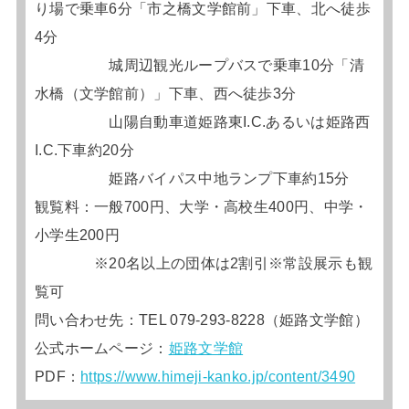
り場で乗車6分「市之橋文学館前」下車、北へ徒歩
4分
城周辺観光ループバスで乗車10分「清
水橋（文学館前）」下車、西へ徒歩3分
山陽自動車道姫路東I.C.あるいは姫路西
I.C.下車約20分
姫路バイパス中地ランプ下車約15分
観覧料：一般700円、大学・高校生400円、中学・
小学生200円
※20名以上の団体は2割引※常設展示も観
覧可
問い合わせ先：TEL 079-293-8228（姫路文学館）
公式ホームページ：
姫路文学館
PDF：
https://www.himeji-kanko.jp/content/3490