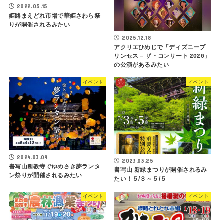
2022.05.15
姫路まえどれ市場で華姫さわら祭
りが開催されるみたい
2025.12.18
アクリエひめじで「ディズニープ
リンセス – ザ・コンサート 2026」
の公演があるみたい
イベント
イベント
2024.03.09
2023.03.25
書写山圓教寺でゆめさき夢ランタ
書写山 新緑まつりが開催されるみ
ン祭りが開催されるみたい
たい！５/３～５/５
イベント
イベント