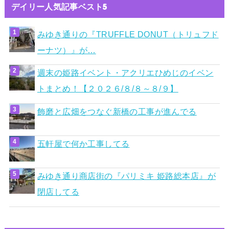
デイリー人気記事ベスト5
みゆき通りの『TRUFFLE DONUT（トリュフド
ーナツ）』が…
週末の姫路イベント・アクリエひめじのイベン
トまとめ！【２０２６/８/８～８/９】
飾磨と広畑をつなぐ新橋の工事が進んでる
五軒屋で何か工事してる
みゆき通り商店街の『パリミキ 姫路総本店』が
閉店してる