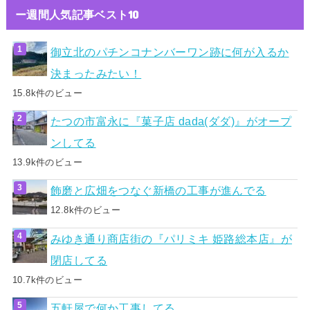
ー週間人気記事ベスト10
御立北のパチンコナンバーワン跡に何が入るか
決まったみたい！
15.8k件のビュー
たつの市富永に『菓子店 dada(ダダ)』がオープ
ンしてる
13.9k件のビュー
飾磨と広畑をつなぐ新橋の工事が進んでる
12.8k件のビュー
みゆき通り商店街の『パリミキ 姫路総本店』が
閉店してる
10.7k件のビュー
五軒屋で何か工事してる