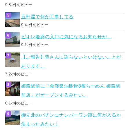
9.8k件のビュー
五軒屋で何か工事してる
9.4k件のビュー
ピオレ姫路の入口に気になるお知らせが…
9.1k件のビュー
【ご報告】皆さんに謝らないといけないことが
あります。
7.2k件のビュー
姫路駅前に『金澤醤油豚骨8番らーめん 姫路駅
前店』がオープンするみたい。
6.1k件のビュー
御立北のパチンコナンバーワン跡に何が入るか
決まったみたい！