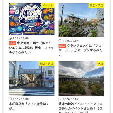
イベント
開店・閉店
2026.08.09
2026.08.09
中央卸売市場で『姫マル
グランフェスタに『フロ
シェフェス2026』開催！スマイ
マージュ』がオープンするみた
ルがくるみたい！
い
開店・閉店
話題
2026.08.08
2026.08.07
本町商店街『アイスは別腹』
週末の姫路イベント・アクリエ
が…
ひめじのイベントまとめ！【２
０２６/８/８～８/９】