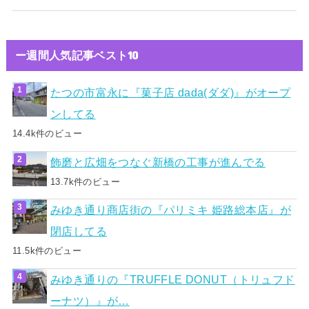
ー週間人気記事ベスト10
たつの市富永に『菓子店 dada(ダダ)』がオープ
ンしてる
14.4k件のビュー
飾磨と広畑をつなぐ新橋の工事が進んでる
13.7k件のビュー
みゆき通り商店街の『パリミキ 姫路総本店』が
閉店してる
11.5k件のビュー
みゆき通りの『TRUFFLE DONUT（トリュフド
ーナツ）』が…