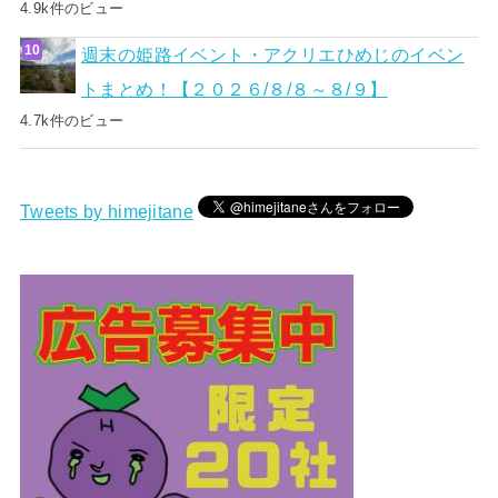
4.9k件のビュー
週末の姫路イベント・アクリエひめじのイベン
トまとめ！【２０２６/８/８～８/９】
4.7k件のビュー
Tweets by himejitane