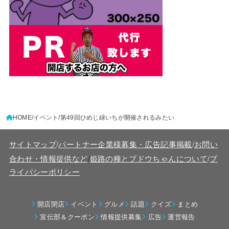
HOME
イベント
第49回ひめじ緑いちが開催されるみたい
サイトマップ
/
パートナー企業様募集・広告記事掲載
/
お問い
/
合わせ・情報提供など
姫路の種とブドウちゃんについて
/
プ
ライバシーポリシー
開店閉店
イベント
グルメ
話題
クイズ
まとめ
宣伝部＆クーポン
情報提供募集
広告
運営報告