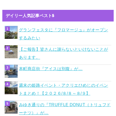
デイリー人気記事ベスト5
グランフェスタに『フロマージュ』がオープン
するみたい
【ご報告】皆さんに謝らないといけないことが
あります。
本町商店街『アイスは別腹』が…
週末の姫路イベント・アクリエひめじのイベン
トまとめ！【２０２６/８/８～８/９】
みゆき通りの『TRUFFLE DONUT（トリュフド
ーナツ）』が…