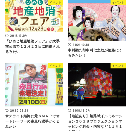
イベント
イベント
2018.12.09
「ひめじ地産地消フェア」が大手
2021.12.18
前公園で１２月２３日に開催され
中村勘九郎中村七之助が姫路にく
るみたい
るみたい！
イベント
イベント
2020.08.21
2018.12.04
サテライト姫路に元ＳＭＡＰでオ
【追記あり】姫路城イルミネーシ
ートレーサーの森且行選手がくる
ョン２０１８プロジェクションマ
みたい
ッピング料金・内容など１１月１