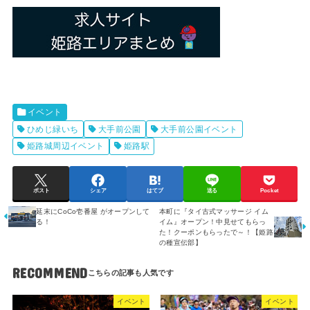
イベント
ひめじ緑いち
大手前公園
大手前公園イベント
姫路城周辺イベント
姫路駅
ポスト
シェア
はてブ
送る
Pocket
延末にCoCo壱番屋 がオープンして
本町に『タイ古式マッサージ イム
る！
イム』オープン！中見せてもらっ
た！クーポンもらったで～！【姫路
の種宣伝部】
RECOMMEND
イベント
イベント