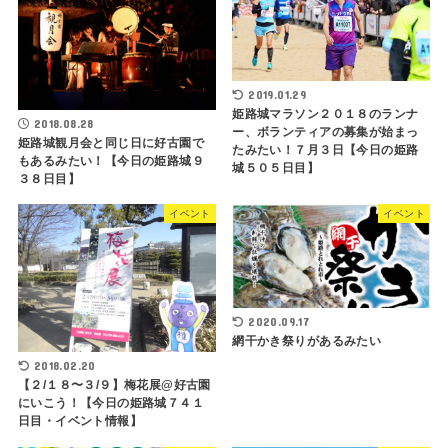
2019.01.29
姫路城マラソン２０１８のランナ
2018.08.28
ー、ボランティアの募集が始まっ
姫路城観月会と同じ日に好古園で
たみたい！７月３日【今日の姫路
もあるみたい！【今日の姫路城９
城５０５日目】
３８日目】
イベント
イベント
2020.09.17
網干かき祭りがあるみたい
2018.02.20
【２/１８〜３/９】梅花展@好古園
にいこう！【今日の姫路城７４１
日目・イベント情報】