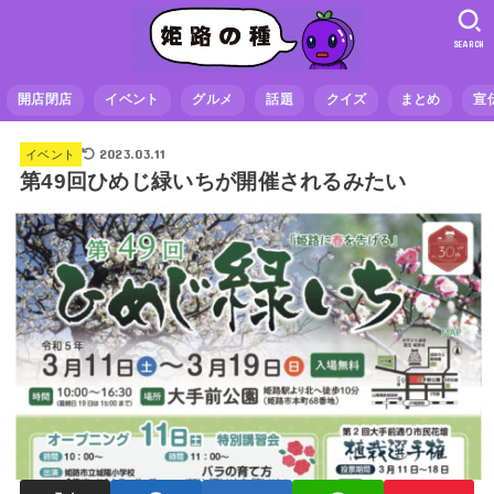
SEARCH
開店閉店
イベント
グルメ
話題
クイズ
まとめ
宣
2023.03.11
イベント
第49回ひめじ緑いちが開催されるみたい