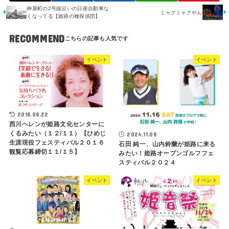
神屋町の2号線沿いの日産自動車な
ミャクミャクやん
くなってる【姫路の種探偵団】
RECOMMEND
イベント
イベント
2018.08.22
西川ヘレンが姫路文化センターに
くるみたい（１２/１１）【ひめじ
2024.11.08
生涯現役フェスティバル２０１６
石田 純一、山内鈴蘭が姫路に来る
観覧応募締切１１/１５】
みたい！姫路オープンゴルフフェ
スティバル２０２４
イベント
イベント