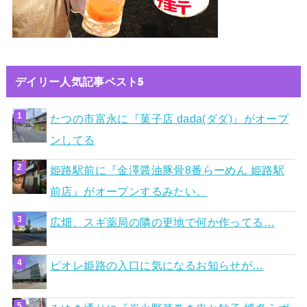
デイリー人気記事ベスト5
たつの市富永に『菓子店 dada(ダダ)』がオープ
ンしてる
姫路駅前に『金澤醤油豚骨8番らーめん 姫路駅
前店』がオープンするみたい。
広畑、スギ薬局の隣の更地で何か作ってる…
ピオレ姫路の入口に気になるお知らせが…