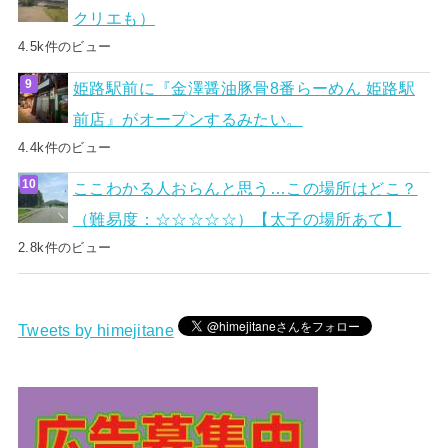
クリエも）
4.5k件のビュー
姫路駅前に『金澤醤油豚骨8番らーめん 姫路駅
前店』がオープンするみたい。
4.4k件のビュー
ここわかる人おらんと思う…この場所はどこ？
（難易度：☆☆☆☆☆）【太子の場所あて】
2.8k件のビュー
Tweets by himejitane