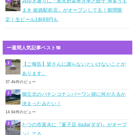
みゆき通りに『炭火野菜巻き串と餃子 博多うず
まき 姫路駅前店』がオープンしてる！期間限
定！生ビール1杯88円も
ー週間人気記事ベスト10
【ご報告】皆さんに謝らないといけないことが
あります。
37.4k件のビュー
御立北のパチンコナンバーワン跡に何が入るか
決まったみたい！
14.6k件のビュー
たつの市富永に『菓子店 dada(ダダ)』がオープ
ンしてる