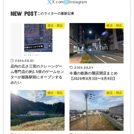
NEW POST
開店・閉店
開店・閉店
2026.08.03
店内の広さ三宮のクレーンゲー
2026.08.04
ム専門店の約1.5倍のゲームセン
今週の姫路の開店閉店まとめ
ターが姫路駅前にオープンする
【2026年8月3日〜8月9日】
みたい
開店・閉店
開店・閉店