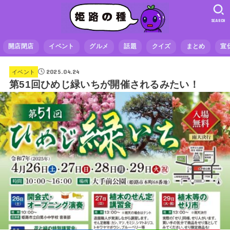
SEARCH
開店閉店
イベント
グルメ
話題
クイズ
まとめ
宣
2025.04.24
イベント
第51回ひめじ緑いちが開催されるみたい！