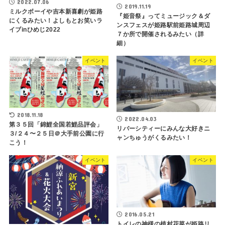
2022.07.06
2019.11.19
ミルクボーイや吉本新喜劇が姫路
『姫音祭』ってミュージック＆ダ
にくるみたい！よしもとお笑いラ
ンスフェスが姫路駅前姫路城周辺
イブinひめじ2022
７か所で開催されるみたい（詳
細）
イベント
イベント
2018.11.18
2022.04.03
第３５回「錦鯉全国若鯉品評会」
リバーシティーにみんな大好きニ
３/２４〜２５日＠大手前公園に行
ャンちゅうがくるみたい！
こう！
イベント
イベント
2016.05.21
トイレの神様の植村花菜が姫路リ