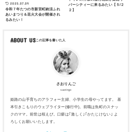
2025.07.09
バーシティーに来るみたい【５/２
令和７年たつの市新宮町納涼ふれ
２】
あいまつり＆花火大会が開催され
るみたい！
ABOUT US
さおりんご
saoringo
姫路の山手育ちのアラフォー主婦、小学生の母やってます。 基
本引きこもりのウェブライター(修行中)。前職は魚町のスナッ
クのママ。前世は桜えび。口癖は｢激しく｣｢かたじけない｣ よ
ろしくお願いいたします。