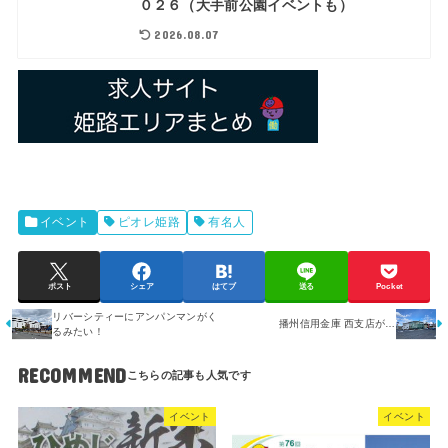
０２６（大手前公園イベントも）
2026.08.07
イベント
ピオレ姫路
有名人
ポスト
シェア
はてブ
送る
Pocket
リバーシティーにアンパンマンがく
播州信用金庫 西支店が…
るみたい！
RECOMMEND
イベント
イベント