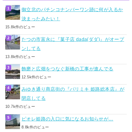
御立北のパチンコナンバーワン跡に何が入るか
決まったみたい！
15.8k件のビュー
たつの市富永に『菓子店 dada(ダダ)』がオープ
ンしてる
13.8k件のビュー
飾磨と広畑をつなぐ新橋の工事が進んでる
12.5k件のビュー
みゆき通り商店街の『パリミキ 姫路総本店』が
閉店してる
10.7k件のビュー
ピオレ姫路の入口に気になるお知らせが…
8.8k件のビュー