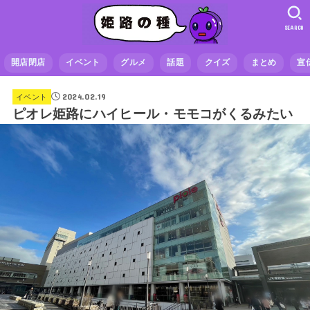
SEARCH
開店閉店
イベント
グルメ
話題
クイズ
まとめ
宣
2024.02.19
イベント
ピオレ姫路にハイヒール・モモコがくるみたい