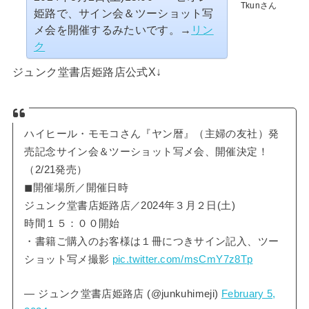
Tkunさん
姫路で、サイン会＆ツーショット写
メ会を開催するみたいです。→
リン
ク
ジュンク堂書店姫路店公式X↓
ハイヒール・モモコさん『ヤン暦』（主婦の友社）発
売記念サイン会＆ツーショット写メ会、開催決定！
（2/21発売）
◼︎開催場所／開催日時
ジュンク堂書店姫路店／2024年３月２日(土)
時間１５：００開始
・書籍ご購入のお客様は１冊につきサイン記入、ツー
ショット写メ撮影
pic.twitter.com/msCmY7z8Tp
— ジュンク堂書店姫路店 (@junkuhimeji)
February 5,