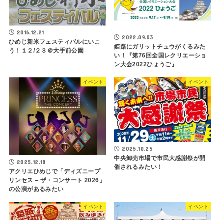
2016.12.21
2022.09.03
ひめじ新米フェスティバルにいこ
姫路にガリットチュウがくるみた
う！１２/２３＠大手前公園
い！『第76回全国レクリエーショ
ン大会2022ひょうご』
イベント
イベント
2025.10.25
中央卸売市場で市民大感謝祭が開
2025.12.18
催されるみたい！
アクリエひめじで「ディズニープ
リンセス – ザ・コンサート 2026」
の公演があるみたい
イベント
イベント