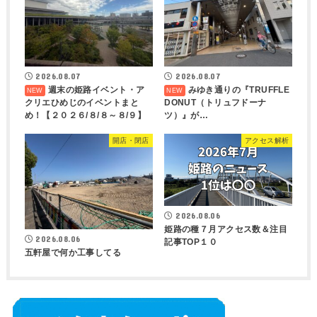
2026.08.07
2026.08.07
週末の姫路イベント・ア
みゆき通りの『TRUFFLE
クリエひめじのイベントまと
DONUT（トリュフドーナ
め！【２０２６/８/８～８/９】
ツ）』が…
開店・閉店
アクセス解析
2026.08.06
姫路の種７月アクセス数＆注目
2026.08.06
記事TOP１０
五軒屋で何か工事してる