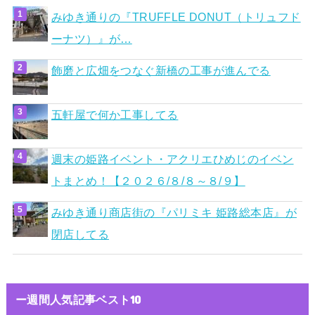
みゆき通りの『TRUFFLE DONUT（トリュフド
ーナツ）』が…
飾磨と広畑をつなぐ新橋の工事が進んでる
五軒屋で何か工事してる
週末の姫路イベント・アクリエひめじのイベン
トまとめ！【２０２６/８/８～８/９】
みゆき通り商店街の『パリミキ 姫路総本店』が
閉店してる
ー週間人気記事ベスト10