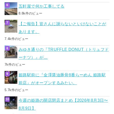
五軒屋で何か工事してる
8.8k件のビュー
【ご報告】皆さんに謝らないといけないことが
あります。
7.4k件のビュー
みゆき通りの『TRUFFLE DONUT（トリュフド
ーナツ）』が…
7k件のビュー
姫路駅前に『金澤醤油豚骨8番らーめん 姫路駅
前店』がオープンするみたい。
5.7k件のビュー
今週の姫路の開店閉店まとめ【2026年8月3日〜
8月9日】