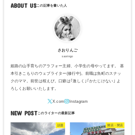
ABOUT US
さおりんご
saoringo
姫路の山手育ちのアラフォー主婦、小学生の母やってます。 基
本引きこもりのウェブライター(修行中)。前職は魚町のスナッ
クのママ。前世は桜えび。口癖は｢激しく｣｢かたじけない｣ よ
ろしくお願いいたします。
NEW POST
話題
開店・閉店