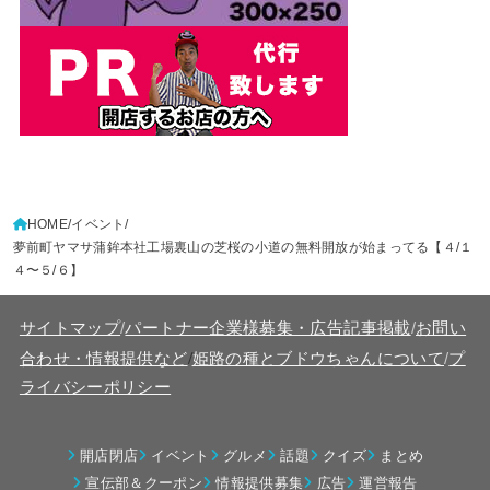
HOME
イベント
夢前町ヤマサ蒲鉾本社工場裏山の芝桜の小道の無料開放が始まってる【４/１
４〜５/６】
サイトマップ
/
パートナー企業様募集・広告記事掲載
/
お問い
/
合わせ・情報提供など
姫路の種とブドウちゃんについて
/
プ
ライバシーポリシー
開店閉店
イベント
グルメ
話題
クイズ
まとめ
宣伝部＆クーポン
情報提供募集
広告
運営報告