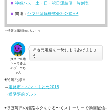
神姫バス 土・日・祝日運航便 時刻表
関連：
ヤマサ蒲鉾株式会社公式HP
＊情報は掲載時のものです
※地元姫路を一緒にもりあげましょ
う
姫路ご当地
キャラ路上
のブドウち
ゃん
◉関連記事◉
→
姫路市イベントまとめ2018
→
近隣夢前グルメ
◉ほぼ毎日の姫路ネタをゆる〜くストーリーで動画配信↓