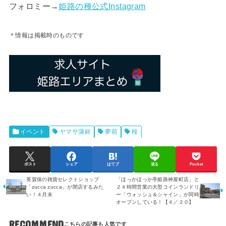
フォロミー→
姫路の種公式Instagram
＊情報は掲載時のものです
イベント
ヤマサ蒲鉾
夢前
桜
ポスト
シェア
はてブ
送る
Pocket
英賀保の雑貨セレクトショップ
「ほっかほっか亭姫路神屋町店」と
「zucca zucca」が閉店するみた
２４時間営業の大型コインランドリ
い！４月末
ー「ウォッシュ＆シャイン」が同時
オープンしている！【４／２０】
RECOMMEND