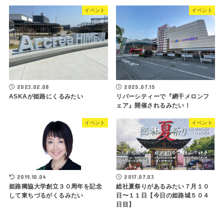
イベント
イベント
2023.02.08
2025.07.15
ASKAが姫路にくるみたい
リバーシティーで『網干メロンフ
ェア』開催されるみたい！
イベント
イベント
2019.10.04
2017.07.03
姫路獨協大学創立３０周年を記念
総社夏祭りがあるみたい７月１０
して東ちづるがくるみたい
日〜１１日【今日の姫路城５０４
日目】