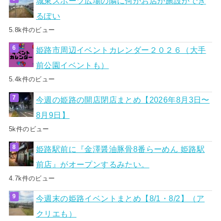
城東スポーツ広場の隣に何かお店か施設ができ
るぽい
5.8k件のビュー
姫路市周辺イベントカレンダー２０２６（大手
前公園イベントも）
5.4k件のビュー
今週の姫路の開店閉店まとめ【2026年8月3日〜
8月9日】
5k件のビュー
姫路駅前に『金澤醤油豚骨8番らーめん 姫路駅
前店』がオープンするみたい。
4.7k件のビュー
今週末の姫路イベントまとめ【8/1・8/2】（ア
クリエも）