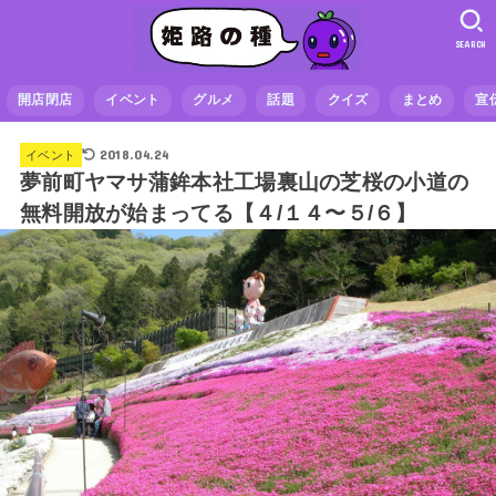
SEARCH
開店閉店
イベント
グルメ
話題
クイズ
まとめ
宣
2018.04.24
イベント
夢前町ヤマサ蒲鉾本社工場裏山の芝桜の小道の
無料開放が始まってる【４/１４〜５/６】