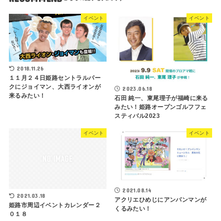
イベント
イベント
2018.11.26
１１月２４日姫路セントラルパー
クにジョイマン、大西ライオンが
2023.06.18
来るみたい！
石田 純一、東尾理子が福崎に来る
みたい！姫路オープンゴルフフェ
スティバル2023
イベント
イベント
2021.08.14
2021.03.18
アクリエひめじにアンパンマンが
姫路市周辺イベントカレンダー２
くるみたい！
０１８