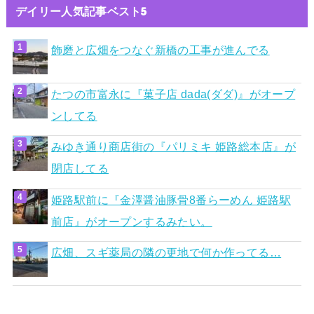
デイリー人気記事ベスト5
飾磨と広畑をつなぐ新橋の工事が進んでる
たつの市富永に『菓子店 dada(ダダ)』がオープ
ンしてる
みゆき通り商店街の『パリミキ 姫路総本店』が
閉店してる
姫路駅前に『金澤醤油豚骨8番らーめん 姫路駅
前店』がオープンするみたい。
広畑、スギ薬局の隣の更地で何か作ってる…