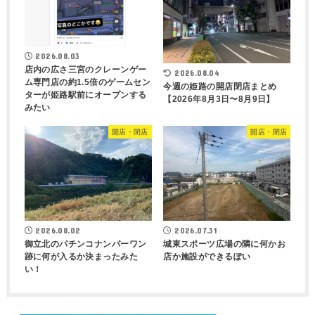
2026.08.03
店内の広さ三宮のクレーンゲー
2026.08.04
ム専門店の約1.5倍のゲームセン
今週の姫路の開店閉店まとめ
ターが姫路駅前にオープンする
【2026年8月3日〜8月9日】
みたい
開店・閉店
開店・閉店
2026.08.02
2026.07.31
御立北のパチンコナンバーワン
城東スポーツ広場の隣に何かお
跡に何が入るか決まったみた
店か施設ができるぽい
い！