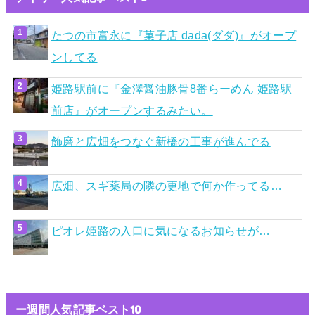
たつの市富永に『菓子店 dada(ダダ)』がオープ
ンしてる
姫路駅前に『金澤醤油豚骨8番らーめん 姫路駅
前店』がオープンするみたい。
飾磨と広畑をつなぐ新橋の工事が進んでる
広畑、スギ薬局の隣の更地で何か作ってる…
ピオレ姫路の入口に気になるお知らせが…
ー週間人気記事ベスト10