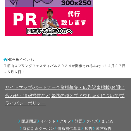
HOME
イベント
手柄山スプリングフェスティバル２０２４が開催されるみたい！４月２７日
～５月６日！
サイトマップ
/
パートナー企業様募集・広告記事掲載
/
お問い
/
合わせ・情報提供など
姫路の種とブドウちゃんについて
/
プ
ライバシーポリシー
開店閉店
イベント
グルメ
話題
クイズ
まとめ
宣伝部＆クーポン
情報提供募集
広告
運営報告