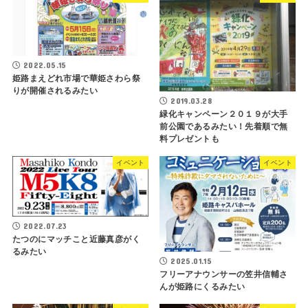
2022.05.15
姫路まえどれ市場で華姫さわら祭
りが開催されるみたい
2019.03.28
緑化キャンペーン２０１９が大手
前公園であるみたい！先着順で無
料プレゼントも
イベント
イベント
2022.07.23
たつのにマッチこと近藤真彦がく
るみたい
2025.01.15
フリーアナウンサーの笠井信輔さ
んが姫路にくるみたい