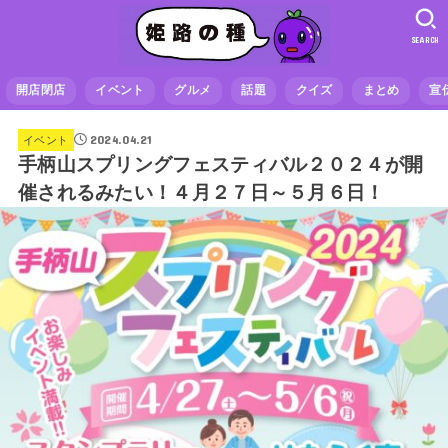
SEARCH
開店閉店
イベント
グルメ
話題
クイズ
まとめ
宣
2024.04.21
イベント
手柄山スプリングフェスティバル２０２４が開
催されるみたい！４月２７日～５月６日！