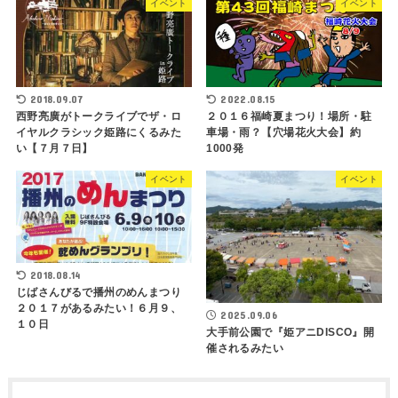
イベント
イベント
2018.09.07
2022.08.15
西野亮廣がトークライブでザ・ロ
２０１６福崎夏まつり！場所・駐
イヤルクラシック姫路にくるみた
車場・雨？【穴場花火大会】約
い【７月７日】
1000発
イベント
イベント
2018.08.14
じばさんびるで播州のめんまつり
２０１７があるみたい！６月９、
2025.09.06
１０日
大手前公園で『姫アニDISCO』開
催されるみたい