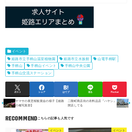
イベント
姫路市立手柄山温室植物園
姫路市立水族館
山電手柄駅
手柄山
手柄山イベント
手柄山中央公園
手柄山交流ステーション
ポスト
シェア
はてブ
送る
Pocket
ヤマサの夜芝桜観賞会の様子【姫路
二階町商店街の衣料品店『ハヤシ』
の種写真部】
閉店してる
RECOMMEND
イベント
イベント