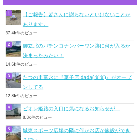
【ご報告】皆さんに謝らないといけないことが
あります。
37.4k件のビュー
御立北のパチンコナンバーワン跡に何が入るか
決まったみたい！
14.6k件のビュー
たつの市富永に『菓子店 dada(ダダ)』がオープ
ンしてる
12.8k件のビュー
ピオレ姫路の入口に気になるお知らせが…
8.3k件のビュー
城東スポーツ広場の隣に何かお店か施設ができ
るぽい