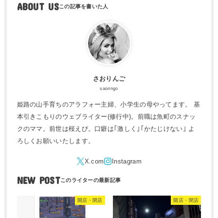
ABOUT US
さおりんご
saoringo
姫路の山手育ちのアラフォー主婦、小学生の母やってます。 基
本引きこもりのウェブライター(修行中)。前職は魚町のスナッ
クのママ。前世は桜えび。口癖は｢激しく｣｢かたじけない｣ よ
ろしくお願いいたします。
NEW POST
開店・閉店
開店・閉店