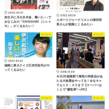
2022.09.21
2023.08.30
加古川に月火水木金、働いた～♪で
スポーツジャーナリストの増田明
おなじみの「SHISHAMO（シシャ
美さんが姫路にくるみたい
モ）」がくるみたい！
イベント
イベント
2021.09.23
福崎に東大クイズ王伊沢拓司がや
ってくるみたい
2018.12.08
今日JR姫路駅で鳥取の特産品があ
たる大抽選会やってる！ゆるキャ
ラも１５：３０まで【スーパーは
くとで“蟹取県”へPR】
イベント
イベント