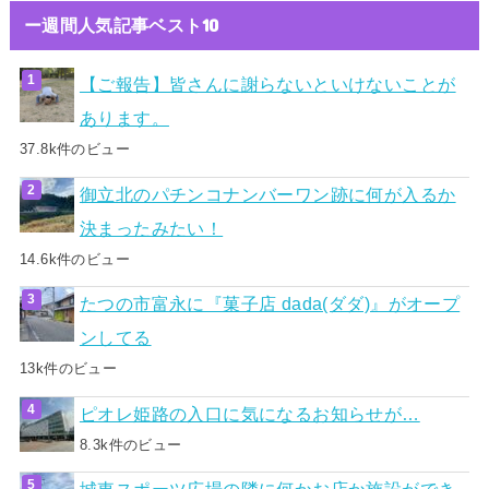
ー週間人気記事ベスト10
【ご報告】皆さんに謝らないといけないことが
あります。
37.8k件のビュー
御立北のパチンコナンバーワン跡に何が入るか
決まったみたい！
14.6k件のビュー
たつの市富永に『菓子店 dada(ダダ)』がオープ
ンしてる
13k件のビュー
ピオレ姫路の入口に気になるお知らせが…
8.3k件のビュー
城東スポーツ広場の隣に何かお店か施設ができ