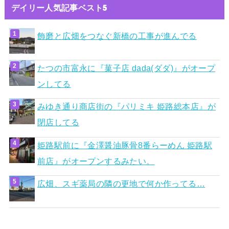
デイリー人気記事ベスト5
飾磨と広畑をつなぐ新橋の工事が進んでる
たつの市富永に『菓子店 dada(ダダ)』がオープ
ンしてる
みゆき通り商店街の『パリミキ 姫路総本店』が
閉店してる
姫路駅前に『金澤醤油豚骨8番らーめん 姫路駅
前店』がオープンするみたい。
広畑、スギ薬局の隣の更地で何か作ってる…