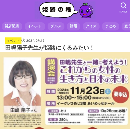
SEARCH
開店閉店
イベント
グルメ
話題
クイズ
まとめ
宣
2024.09.19
イベント
田嶋陽子先生が姫路にくるみたい！