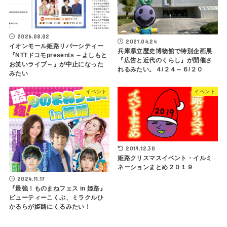
2026.08.02
2021.04.24
イオンモール姫路リバーシティー
兵庫県立歴史博物館で特別企画展
『NTTドコモpresents ～よしもと
『広告と近代のくらし』が開催さ
お笑いライブ～』が中止になった
れるみたい。４/２４～６/２０
みたい
イベント
イベント
2019.12.30
姫路クリスマスイベント・イルミ
ネーションまとめ２０１９
2024.11.17
『最強！ものまねフェス in 姫路』
ビューティーこくぶ、ミラクルひ
かるらが姫路にくるみたい！