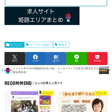
イベント
イーグレひめじ
有名人
ポスト
シェア
はてブ
送る
Pocket
２０２４年８月の情報提供お礼の抽
トーホーストア大塩店が閉店するみ
選結果発表！
たい
RECOMMEND
イベント
イベント