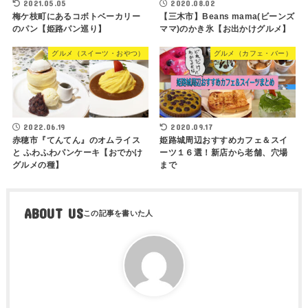
2020.08.02
2021.05.05
【三木市】Beans mama(ビーンズ
梅ケ枝町にあるコボトベーカリー
ママ)のかき氷【お出かけグルメ】
のパン【姫路パン巡り】
グルメ（スイーツ・おやつ）
グルメ（カフェ・バー）
2022.06.19
2020.09.17
赤穂市『てんてん』のオムライス
姫路城周辺おすすめカフェ＆スイ
と ふわふわパンケーキ【おでかけ
ーツ１６選！新店から老舗、穴場
グルメの種】
まで
ABOUT US