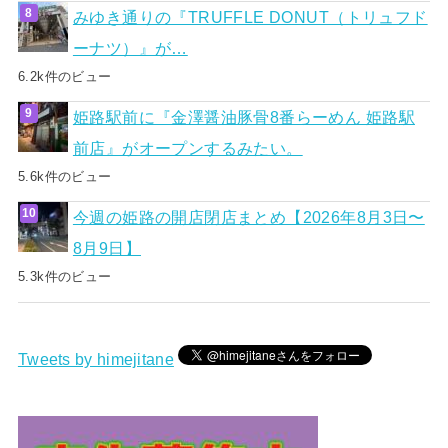
みゆき通りの『TRUFFLE DONUT（トリュフド
ーナツ）』が…
6.2k件のビュー
姫路駅前に『金澤醤油豚骨8番らーめん 姫路駅
前店』がオープンするみたい。
5.6k件のビュー
今週の姫路の開店閉店まとめ【2026年8月3日〜
8月9日】
5.3k件のビュー
Tweets by himejitane