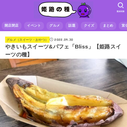
SEARCH
開店閉店
イベント
グルメ
話題
クイズ
まとめ
宣
2022.09.30
グルメ（スイーツ・おやつ）
やきいもスイーツ&パフェ「Bliss」【姫路スイ
ーツの種】