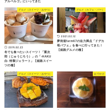
アルベルゴ」にいってきた
グルメ（スイーツ・おやつ）
グルメ（カフェ・バー）
2021.02.12
夢街道farm67の迫力満点「ドデカ
苺パフェ」を食べに行ってきた！
2019.02.23
【姫路グルメの種】
冬でも食べたいスイーツ！「重次
郎（じゅうじろう）」の「-HAKU
白- 特製ジェラート」【姫路スイー
ツの種】
グルメ（スイーツ・おやつ）
おでかけ