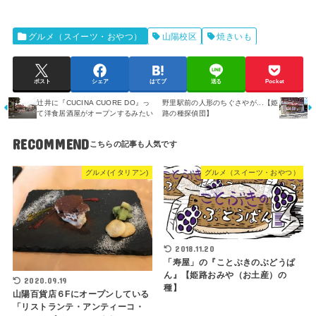
グルメ（スイーツ・おやつ）
山陽校区
焼きいも
ポスト
シェア
はてブ
送る
Pocket
辻井に『CUCINA CUORE DO』っ
野里駅前の人形のちぐさやが...【姫
て洋食居酒屋がオープンするみたい
路の種探偵団】
RECOMMEND
グルメ(イタリアン)
グルメ（スイーツ・おやつ）
2018.11.20
「寿屋」の『ことぶきのぶどうぱ
ん』【姫路おみや（お土産）の
2020.09.19
種】
山陽百貨店６Fにオープンしている
「リストランテ・アンティーコ・