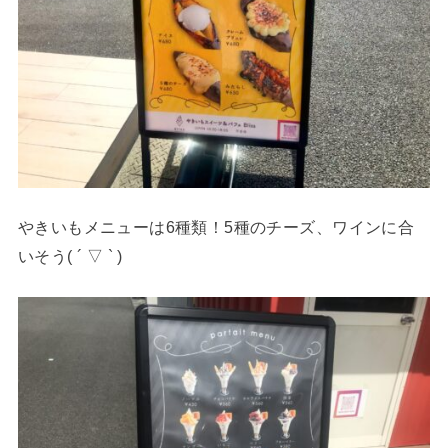
やきいもメニューは6種類！5種のチーズ、ワインに合
いそう( ´ ▽ ` )