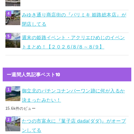
みゆき通り商店街の『パリミキ 姫路総本店』が
閉店してる
週末の姫路イベント・アクリエひめじのイベン
トまとめ！【２０２６/８/８～８/９】
ー週間人気記事ベスト10
御立北のパチンコナンバーワン跡に何が入るか
決まったみたい！
15.6k件のビュー
たつの市富永に『菓子店 dada(ダダ)』がオープ
ンしてる