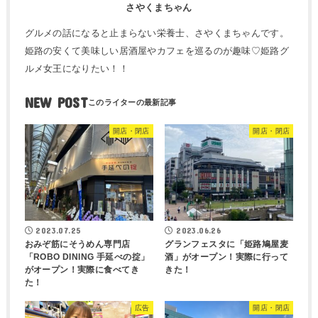
さやくまちゃん
グルメの話になると止まらない栄養士、さやくまちゃんです。
姫路の安くて美味しい居酒屋やカフェを巡るのが趣味♡姫路グ
ルメ女王になりたい！！
NEW POST
開店・閉店
開店・閉店
2023.07.25
2023.06.26
おみぞ筋にそうめん専門店
グランフェスタに「姫路鳩屋麦
「ROBO DINING 手延べの掟」
酒」がオープン！実際に行って
がオープン！実際に食べてき
きた！
た！
広告
開店・閉店