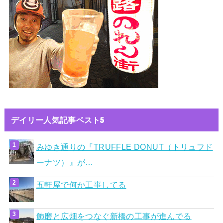
デイリー人気記事ベスト5
みゆき通りの『TRUFFLE DONUT（トリュフド
ーナツ）』が…
五軒屋で何か工事してる
飾磨と広畑をつなぐ新橋の工事が進んでる