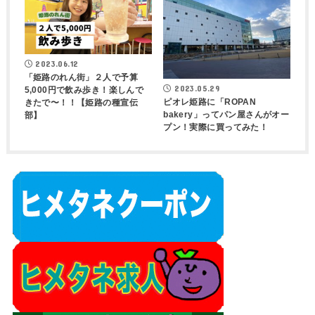
2023.06.12
「姫路のれん街」２人で予算
2023.05.29
5,000円で飲み歩き！楽しんで
ピオレ姫路に「ROPAN
きたで〜！！【姫路の種宣伝
bakery」ってパン屋さんがオー
部】
プン！実際に買ってみた！