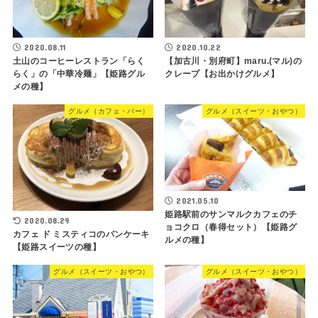
2020.08.11
2020.10.22
土山のコーヒーレストラン「らく
【加古川・別府町】maru.(マル)の
らく」の「中華冷麺」【姫路グル
クレープ【お出かけグルメ】
メの種】
グルメ（カフェ・バー）
グルメ（スイーツ・おやつ）
2021.05.10
姫路駅前のサンマルクカフェのチ
2020.08.29
ョコクロ（春得セット）【姫路グ
カフェ ド ミスティコのパンケーキ
ルメの種】
【姫路スイーツの種】
グルメ（スイーツ・おやつ）
グルメ（スイーツ・おやつ）