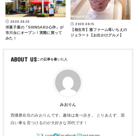
2020.08.30
2020.08.15
洋菓子屋の「SHINSAKU心作」が
【相生市】雅ファーム苺いちえの
市川台にオープン！実際に買って
ジェラート【お出かけグルメ】
みた！
ABOUT US
みおりん
西播磨在住のみおりんです。趣味は食べ歩き。 とりあえず、面
白い事を見つけるのが大好きな30代です！