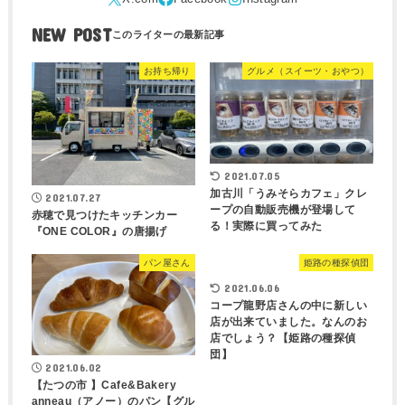
NEW POST
お持ち帰り
グルメ（スイーツ・おやつ）
2021.07.05
加古川「うみそらカフェ」クレ
2021.07.27
ープの自動販売機が登場して
赤穂で見つけたキッチンカー
る！実際に買ってみた
『ONE COLOR』の唐揚げ
パン屋さん
姫路の種探偵団
2021.06.06
コープ龍野店さんの中に新しい
店が出来ていました。なんのお
店でしょう？【姫路の種探偵
団】
2021.06.02
【たつの市 】Cafe&Bakery
anneau（アノー）のパン【グル