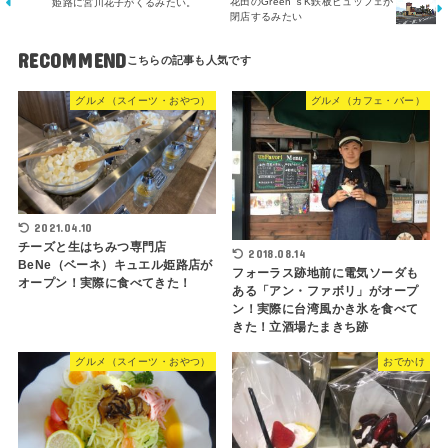
花田のGreen’ｓK鉄板ビュッフェが
姫路に宮川花子がくるみたい。
閉店するみたい
RECOMMEND
グルメ（スイーツ・おやつ）
グルメ（カフェ・バー）
2021.04.10
チーズと生はちみつ専門店
2018.08.14
BeNe（ベーネ）キュエル姫路店が
フォーラス跡地前に電気ソーダも
オープン！実際に食べてきた！
ある「アン・ファボリ」がオープ
ン！実際に台湾風かき氷を食べて
きた！立酒場たまきち跡
グルメ（スイーツ・おやつ）
おでかけ