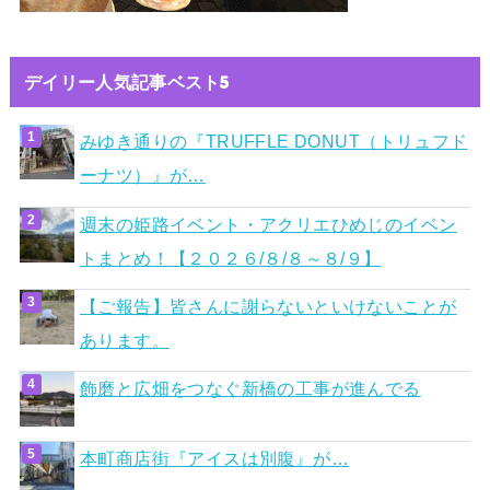
デイリー人気記事ベスト5
みゆき通りの『TRUFFLE DONUT（トリュフド
ーナツ）』が…
週末の姫路イベント・アクリエひめじのイベン
トまとめ！【２０２６/８/８～８/９】
【ご報告】皆さんに謝らないといけないことが
あります。
飾磨と広畑をつなぐ新橋の工事が進んでる
本町商店街『アイスは別腹』が…