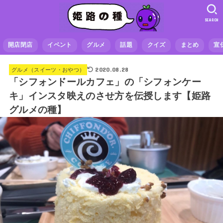
SEARCH
開店閉店
イベント
グルメ
話題
クイズ
まとめ
宣
2020.08.28
グルメ（スイーツ・おやつ）
「シフォンドールカフェ」の「シフォンケー
キ」インスタ映えのさせ方を伝授します【姫路
グルメの種】