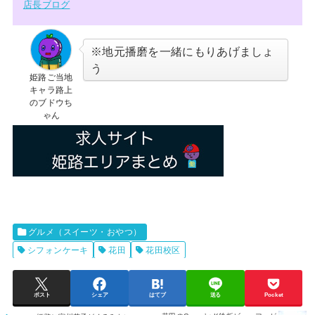
店長ブログ
※地元播磨を一緒にもりあげましょ
う
姫路ご当地
キャラ路上
のブドウち
ゃん
グルメ（スイーツ・おやつ）
シフォンケーキ
花田
花田校区
ポスト
シェア
はてブ
送る
Pocket