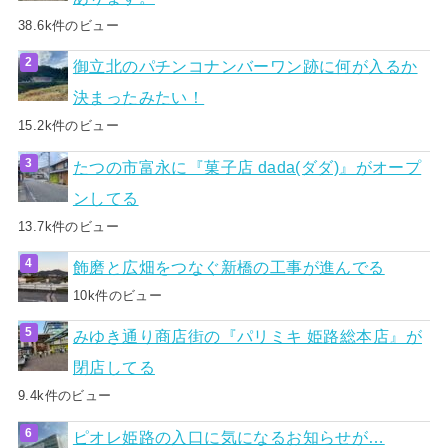
38.6k件のビュー
御立北のパチンコナンバーワン跡に何が入るか
決まったみたい！
15.2k件のビュー
たつの市富永に『菓子店 dada(ダダ)』がオープ
ンしてる
13.7k件のビュー
飾磨と広畑をつなぐ新橋の工事が進んでる
10k件のビュー
みゆき通り商店街の『パリミキ 姫路総本店』が
閉店してる
9.4k件のビュー
ピオレ姫路の入口に気になるお知らせが…