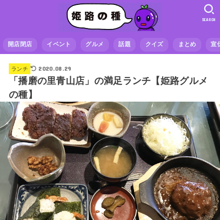
SEARCH
開店閉店
イベント
グルメ
話題
クイズ
まとめ
宣
2020.08.29
ランチ
「播磨の里青山店」の満足ランチ【姫路グルメ
の種】