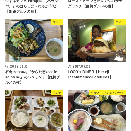
つまるカフェ harappa （ハラッ
ローストビーフとオレンジのサラ
パ）』のはらっぱ～にゃかうだ
ダランチ【姫路グルメの種】
【姫路グルメの種】
ランチ
ランチ
2022.08.15
2017.07.22
石倉 zappa村『からだ想いcafe
LOCO’s DiNER【Himeji
ko.no.mi』のベジランチ【姫路グ
recommended gourmet】
ルメの種】
ランチ
グルメ（カフェ・バー）