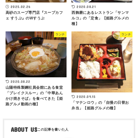
2025.02.26
2020.08.21
高砂のスープ専門店『スープカフ
西飾磨にあるレストラン「サンマ
ェ すうぷ』のWすうぷ
ルコ」の「定食」【姫路グルメの
種】
ランチ
ランチ
2020.08.22
山陽特殊製鋼社員会館にある食堂
「ブレイクスルー」の「中華あん
2020.09.15
かけ焼きそば」を食べてきた【姫
「マテンロウ」の「自慢の日替お
路グルメ動画の種】
弁当」【姫路グルメの種】
ABOUT US