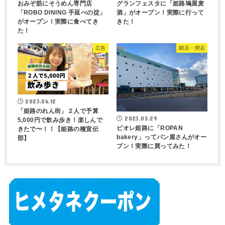
おみぞ筋にそうめん専門店
グランフェスタに「姫路鳩屋麦
「ROBO DINING 手延べの掟」
酒」がオープン！実際に行って
がオープン！実際に食べてき
きた！
た！
広告
開店・閉店
2023.06.12
「姫路のれん街」２人で予算
2023.05.29
5,000円で飲み歩き！楽しんで
ピオレ姫路に「ROPAN
きたで〜！！【姫路の種宣伝
bakery」ってパン屋さんがオー
部】
プン！実際に買ってみた！