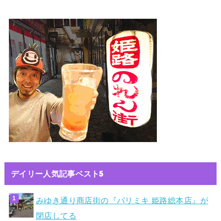
デイリー人気記事ベスト5
みゆき通り商店街の『パリミキ 姫路総本店』が
閉店してる