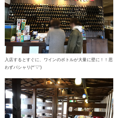
入店するとすぐに、ワインのボトルが大量に壁に！！思
わずパシャリ(*’▽’)