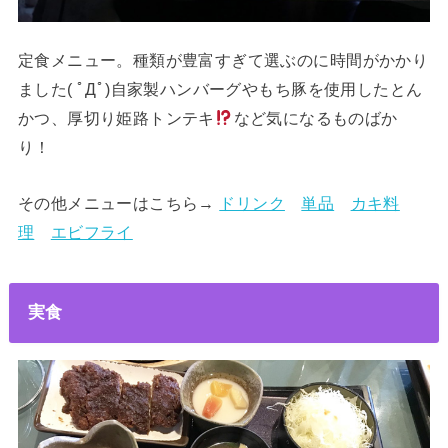
定食メニュー。種類が豊富すぎて選ぶのに時間がかかり
ました( ﾟДﾟ)自家製ハンバーグやもち豚を使用したとん
かつ、厚切り姫路トンテキ
など気になるものばか
り！
その他メニューはこちら→
ドリンク
単品
カキ料
理
エビフライ
実食