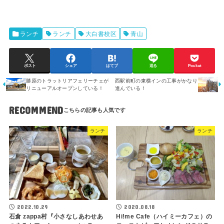
ランチ
ランチ
大白書校区
青山
ポスト
シェア
はてブ
送る
Pocket
勝原のトラットリアフェリーチェが
西駅前町の東横インの工事がかなり
リニューアルオープンしている！
進んでいる！
RECOMMEND
ランチ
ランチ
2022.10.29
2020.08.18
石倉 zappa村『小さなしあわせあ
Hi!me Cafe（ハイミーカフェ）の