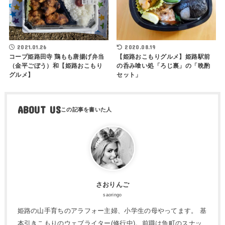
2021.01.26
2020.08.19
コープ姫路田寺 鶏もも唐揚げ弁当
【姫路おこもりグルメ】姫路駅前
（金平ごぼう）和【姫路おこもり
の呑み喰い処「ろじ裏」の「晩酌
グルメ】
セット」
ABOUT US
さおりんご
saoringo
姫路の山手育ちのアラフォー主婦、小学生の母やってます。 基
本引きこもりのウェブライター(修行中)。前職は魚町のスナッ