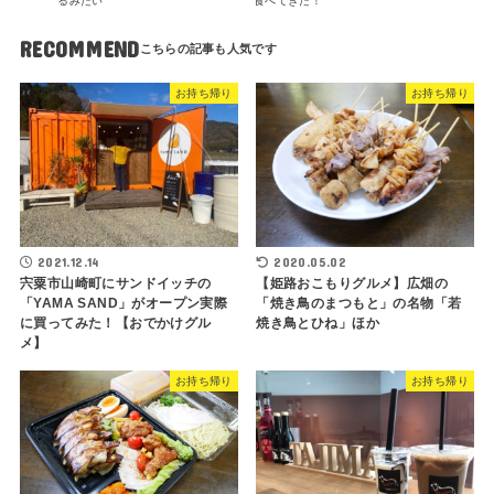
るみたい
食べてきた！
RECOMMEND
お持ち帰り
お持ち帰り
2021.12.14
2020.05.02
宍粟市山崎町にサンドイッチの
【姫路おこもりグルメ】広畑の
「YAMA SAND」がオープン実際
「焼き鳥のまつもと」の名物「若
に買ってみた！【おでかけグル
焼き鳥とひね」ほか
メ】
お持ち帰り
お持ち帰り