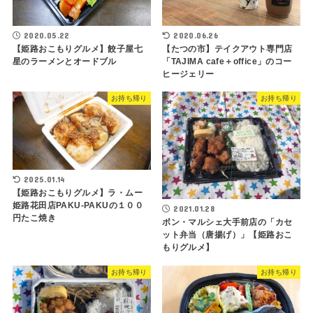
2020.05.22
2020.06.26
【姫路おこもりグルメ】餃子屋七
【たつの市】テイクアウト専門店
星のラーメンとオードブル
「TAJIMA cafe＋office」のコー
ヒージェリー
お持ち帰り
お持ち帰り
2025.01.14
【姫路おこもりグルメ】ラ・ムー
姫路花田店PAKU-PAKUの１００
2021.01.28
円たこ焼き
ボン・マルシェ大手前店の「カセ
ット弁当（唐揚げ）」【姫路おこ
もりグルメ】
お持ち帰り
お持ち帰り