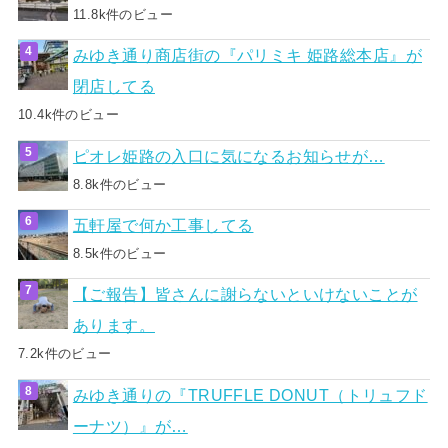
11.8k件のビュー
みゆき通り商店街の『パリミキ 姫路総本店』が
閉店してる
10.4k件のビュー
ピオレ姫路の入口に気になるお知らせが…
8.8k件のビュー
五軒屋で何か工事してる
8.5k件のビュー
【ご報告】皆さんに謝らないといけないことが
あります。
7.2k件のビュー
みゆき通りの『TRUFFLE DONUT（トリュフド
ーナツ）』が…