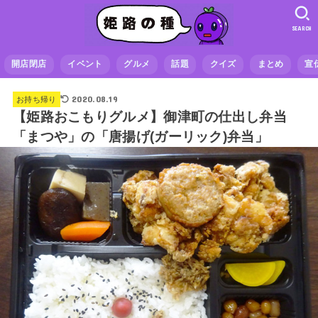
SEARCH
開店閉店
イベント
グルメ
話題
クイズ
まとめ
宣
2020.08.19
お持ち帰り
【姫路おこもりグルメ】御津町の仕出し弁当
「まつや」の「唐揚げ(ガーリック)弁当」