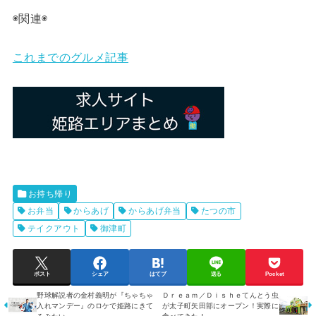
◉関連◉
これまでのグルメ記事
お持ち帰り
お弁当
からあげ
からあげ弁当
たつの市
テイクアウト
御津町
ポスト
シェア
はてブ
送る
Pocket
野球解説者の金村義明が『ちゃちゃ
Ｄｒｅａｍ／Ｄｉｓｈｅてんとう虫
入れマンデー』のロケで姫路にきて
が太子町矢田部にオープン！実際に