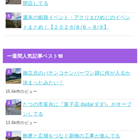
閉店してる
週末の姫路イベント・アクリエひめじのイベン
トまとめ！【２０２６/８/８～８/９】
ー週間人気記事ベスト10
御立北のパチンコナンバーワン跡に何が入るか
決まったみたい！
15.6k件のビュー
たつの市富永に『菓子店 dada(ダダ)』がオープ
ンしてる
13.8k件のビュー
飾磨と広畑をつなぐ新橋の工事が進んでる