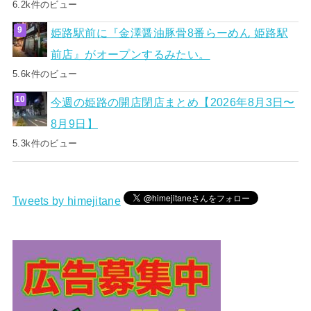
6.2k件のビュー
姫路駅前に『金澤醤油豚骨8番らーめん 姫路駅
前店』がオープンするみたい。
5.6k件のビュー
今週の姫路の開店閉店まとめ【2026年8月3日〜
8月9日】
5.3k件のビュー
Tweets by himejitane