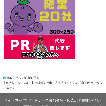
HOME
グルメ
お持ち帰り
【姫路おこもりグルメ】御津町の仕出し弁当「まつや」の「唐揚げ(ガーリッ
ク)弁当」
サイトマップ
/
パートナー企業様募集・広告記事掲載
/
お問い