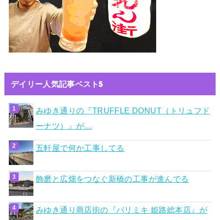
デイリー人気記事ベスト5
みゆき通りの『TRUFFLE DONUT（トリュフド
ーナツ）』が…
五軒屋で何か工事してる
飾磨と広畑をつなぐ新橋の工事が進んでる
みゆき通り商店街の『パリミキ 姫路総本店』が