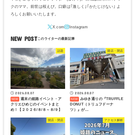
クのママ。前世は桜えび。口癖は｢激しく｣｢かたじけない｣ よ
ろしくお願いいたします。
NEW POST
話題
開店・閉店
2026.08.07
2026.08.07
週末の姫路イベント・ア
みゆき通りの『TRUFFLE
クリエひめじのイベントまと
DONUT（トリュフドーナ
め！【２０２６/８/８～８/９】
ツ）』が…
開店・閉店
アクセス解析