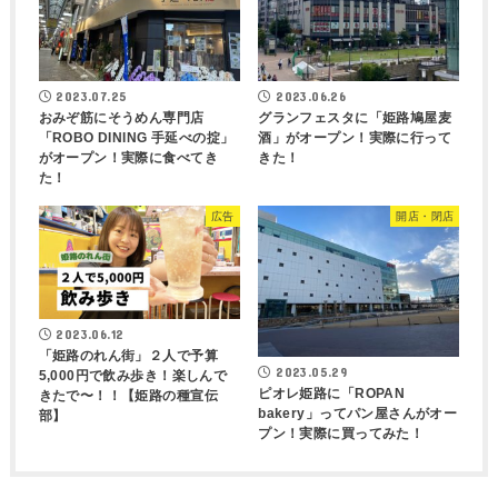
2023.07.25
2023.06.26
おみぞ筋にそうめん専門店
グランフェスタに「姫路鳩屋麦
「ROBO DINING 手延べの掟」
酒」がオープン！実際に行って
がオープン！実際に食べてき
きた！
た！
広告
開店・閉店
2023.06.12
「姫路のれん街」２人で予算
2023.05.29
5,000円で飲み歩き！楽しんで
ピオレ姫路に「ROPAN
きたで〜！！【姫路の種宣伝
bakery」ってパン屋さんがオー
部】
プン！実際に買ってみた！