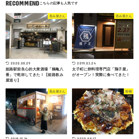
RECOMMEND
呑み屋さん
呑み屋さん
2020.08.29
2019.03.24
姫路駅前良心的大衆酒場「鶴亀八
太子町に卵料理専門店「鶏子屋」
番」で乾杯してきた！【姫路飲み
がオープン！実際に食べてきた！
屋巡り】
呑み屋さん
粉物
2019.12.16
2020.09.17