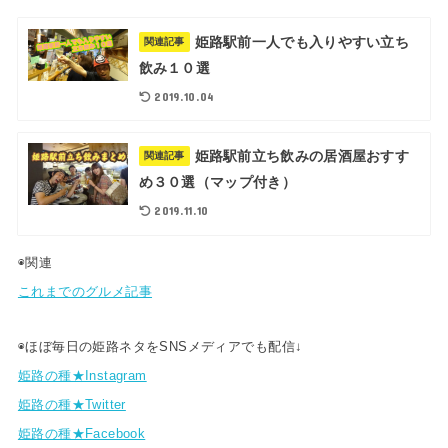
姫路駅前一人でも入りやすい立ち
関連記事
飲み１０選
2019.10.04
姫路駅前立ち飲みの居酒屋おすす
関連記事
め３０選（マップ付き）
2019.11.10
◉関連
これまでのグルメ記事
◉ほぼ毎日の姫路ネタをSNSメディアでも配信↓
姫路の種★Instagram
姫路の種★Twitter
姫路の種★Facebook