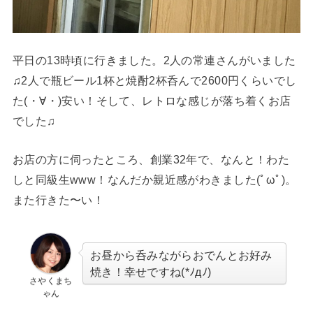
平日の13時頃に行きました。2人の常連さんがいました
♫2人で瓶ビール1杯と焼酎2杯呑んで2600円くらいでし
た(・∀・)安い！そして、レトロな感じが落ち着くお店
でした♫
お店の方に伺ったところ、創業32年で、なんと！わた
しと同級生www！なんだか親近感がわきました(ﾟωﾟ)。
また行きた〜い！
お昼から呑みながらおでんとお好み
焼き！幸せですね(*ﾉдﾉ)
さやくまち
ゃん