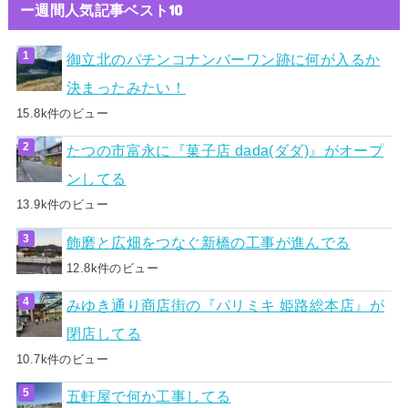
ー週間人気記事ベスト10
御立北のパチンコナンバーワン跡に何が入るか
決まったみたい！
15.8k件のビュー
たつの市富永に『菓子店 dada(ダダ)』がオープ
ンしてる
13.9k件のビュー
飾磨と広畑をつなぐ新橋の工事が進んでる
12.8k件のビュー
みゆき通り商店街の『パリミキ 姫路総本店』が
閉店してる
10.7k件のビュー
五軒屋で何か工事してる