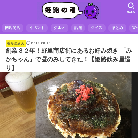
SEARCH
開店閉店
イベント
グルメ
話題
クイズ
まとめ
宣
2019.08.16
呑み屋さん
創業３２年！野里商店街にあるお好み焼き 「み
かちゃん」で昼のみしてきた！【姫路飲み屋巡
り】