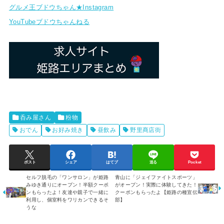
グルメ王ブドウちゃん★Instagram
YouTubeブドウちゃんねる
呑み屋さん
粉物
おでん
お好み焼き
昼飲み
野里商店街
ポスト
シェア
はてブ
送る
Pocket
セルフ脱毛の「ワンサロン」が姫路
青山に「ジェイファイトスポーツ」
みゆき通りにオープン！半額クーポ
がオープン！実際に体験してきた！
ンもらったよ！友達や親子で一緒に
クーポンもらったよ【姫路の種宣伝
利用し、個室料をワリカンできるそ
部】
うな