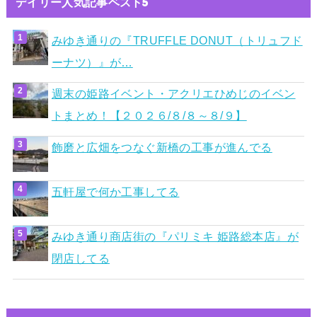
デイリー人気記事ベスト5
みゆき通りの『TRUFFLE DONUT（トリュフド
ーナツ）』が…
週末の姫路イベント・アクリエひめじのイベン
トまとめ！【２０２６/８/８～８/９】
飾磨と広畑をつなぐ新橋の工事が進んでる
五軒屋で何か工事してる
みゆき通り商店街の『パリミキ 姫路総本店』が
閉店してる