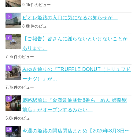
9.1k件のビュー
ピオレ姫路の入口に気になるお知らせが…
8.8k件のビュー
【ご報告】皆さんに謝らないといけないことが
あります。
7.7k件のビュー
みゆき通りの『TRUFFLE DONUT（トリュフド
ーナツ）』が…
7.7k件のビュー
姫路駅前に『金澤醤油豚骨8番らーめん 姫路駅
前店』がオープンするみたい。
5.8k件のビュー
今週の姫路の開店閉店まとめ【2026年8月3日〜