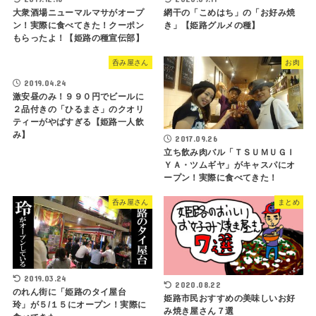
大衆酒場ニューマルマサがオープ
網干の「こめはち」の「お好み焼
ン！実際に食べてきた！クーポン
き」【姫路グルメの種】
もらったよ！【姫路の種宣伝部】
呑み屋さん
お肉
2019.04.24
激安昼のみ！９９０円でビールに
２品付きの「ひるまさ」のクオリ
ティーがやばすぎる【姫路一人飲
み】
2017.09.26
立ち飲み肉バル「ＴＳＵＭＵＧＩ
ＹＡ・ツムギヤ」がキャスパにオ
ープン！実際に食べてきた！
呑み屋さん
まとめ
2019.03.24
2020.08.22
のれん街に「姫路のタイ屋台
姫路市民おすすめの美味しいお好
玲」が５/１５にオープン！実際に
み焼き屋さん７選