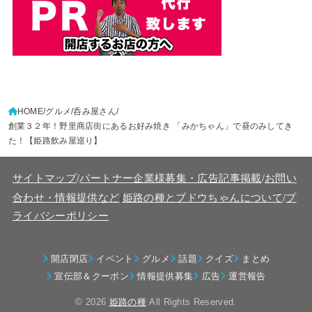
HOME
グルメ
呑み屋さん
創業３２年！野里商店街にあるお好み焼き 「みかちゃん」で昼のみしてき
た！【姫路飲み屋巡り】
サイトマップ
/
パートナー企業様募集・広告記事掲載
/
お問い
/
合わせ・情報提供など
姫路の種とブドウちゃんについて
/
プ
ライバシーポリシー
開店閉店
イベント
グルメ
話題
クイズ
まとめ
宣伝部＆クーポン
情報提供募集
広告
運営報告
© 2026
姫路の種
All Rights Reserved.