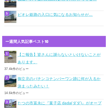
ピオレ姫路の入口に気になるお知らせが…
ー週間人気記事ベスト10
【ご報告】皆さんに謝らないといけないことが
あります。
37.4k件のビュー
御立北のパチンコナンバーワン跡に何が入るか
決まったみたい！
14.6k件のビュー
たつの市富永に『菓子店 dada(ダダ)』がオープ