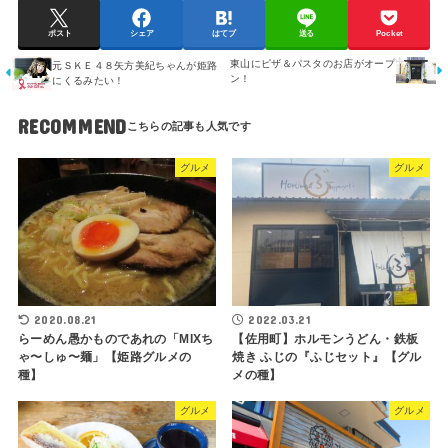
ポスト
シェア
はてブ
送る
Pocket
東山にピザ＆パスタのお店がオープ
元ＳＫＥ４８矢方美紀ちゃんが姫路
ン！
にくるみたい！
RECOMMEND
グルメ
グルメ
2020.08.21
2022.03.21
らーめん愚かものであれの「MIXち
【佐用町】ホルモンうどん・鉄板
ゃ〜しゅ〜麺」【姫路グルメの
焼き ふじの『ふじセット』【グル
種】
メの種】
グルメ
グルメ