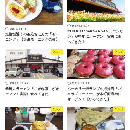
2021.04.21
2019.04.15
Italian kitchen VANSAN（バンサ
姫路城近くの茶処ちせんの「モー
ン）が中地にオープン！実際に食
ニング」【姫路モーニングの種】
べてきた！
グルメ
グルメ
2020.08.22
2018.09.08
飾磨にラーメン「こがね家」がオ
ベーカリー燈ランプの姉妹店「パ
ープン！実際に食べてきた
メラズコーヒー」が本町商店街に
オープン！【いってきた】
グルメ
グルメ