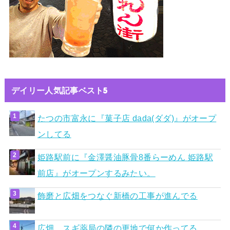
デイリー人気記事ベスト5
たつの市富永に『菓子店 dada(ダダ)』がオープ
ンしてる
姫路駅前に『金澤醤油豚骨8番らーめん 姫路駅
前店』がオープンするみたい。
飾磨と広畑をつなぐ新橋の工事が進んでる
広畑、スギ薬局の隣の更地で何か作ってる…