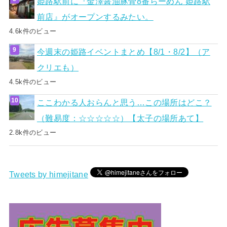
姫路駅前に『金澤醤油豚骨8番らーめん 姫路駅
前店』がオープンするみたい。
4.6k件のビュー
今週末の姫路イベントまとめ【8/1・8/2】（ア
クリエも）
4.5k件のビュー
ここわかる人おらんと思う…この場所はどこ？
（難易度：☆☆☆☆☆）【太子の場所あて】
2.8k件のビュー
Tweets by himejitane