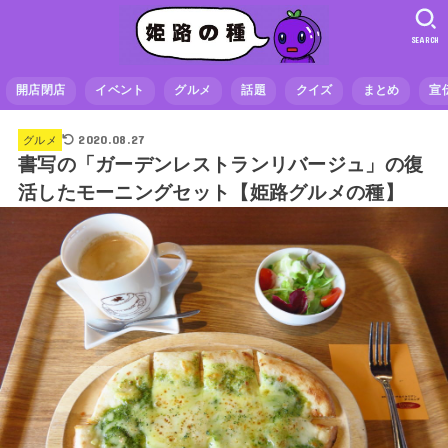
SEARCH
開店閉店
イベント
グルメ
話題
クイズ
まとめ
宣
2020.08.27
グルメ
書写の「ガーデンレストランリバージュ」の復
活したモーニングセット【姫路グルメの種】