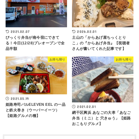
2021.02.07
2026.02.01
びっくり弁当が南今宿にできて
土山の「からあげ屋ちっくとり
る！今日(12/28)プレオープンで全
こ」の『からあげ弁当』【視聴者
品半額
さんが書いてくれた記事です】
お持ち帰り
お持ち帰り
2021.05.19
姫路寿司バルELEVEN EEL の一品
2021.02.01
と鉄火巻き（ウーバーイーツ）
網干区興浜 あなごの大孝「あなご
【姫路グルメの種】
弁当（ミニ）と 穴きゅう」【姫路
おこもりグルメ】