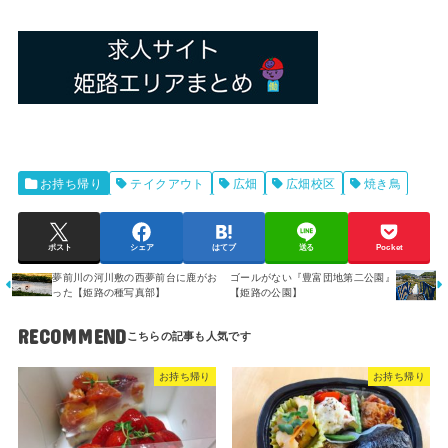
お持ち帰り
テイクアウト
広畑
広畑校区
焼き鳥
ポスト
シェア
はてブ
送る
Pocket
夢前川の河川敷の西夢前台に鹿がお
ゴールがない『豊富団地第二公園』
った【姫路の種写真部】
【姫路の公園】
RECOMMEND
お持ち帰り
お持ち帰り