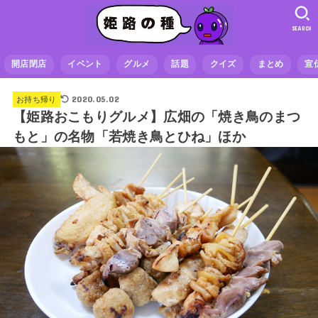
SEARCH
開店閉店
イベント
グルメ
話題
クイズ
まとめ
宣
2020.05.02
お持ち帰り
【姫路おこもりグルメ】広畑の「焼き鳥のまつ
もと」の名物「若焼き鳥とひね」ほか