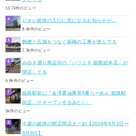
13.7k件のビュー
ピオレ姫路の入口に気になるお知らせが…
8.4k件のビュー
飾磨と広畑をつなぐ新橋の工事が進んでる
7.3k件のビュー
みゆき通り商店街の『パリミキ 姫路総本店』が
閉店してる
6.9k件のビュー
姫路駅前に『金澤醤油豚骨8番らーめん 姫路駅
前店』がオープンするみたい。
5k件のビュー
今週の姫路の開店閉店まとめ【2026年8月3日〜
8月9日】