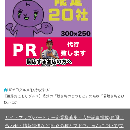
HOME
グルメ
お持ち帰り
【姫路おこもりグルメ】広畑の「焼き鳥のまつもと」の名物「若焼き鳥とひ
ね」ほか
サイトマップ
/
パートナー企業様募集・広告記事掲載
/
お問い
/
合わせ・情報提供など
姫路の種とブドウちゃんについて
/
プ