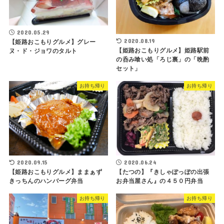
2020.05.29
2020.08.19
【姫路おこもりグルメ】グレー
【姫路おこもりグルメ】姫路駅前
ヌ・ド・ジョワのタルト
の呑み喰い処「ろじ裏」の「晩酌
セット」
お持ち帰り
お持ち帰り
2020.09.15
2020.06.24
【姫路おこもりグルメ】ままぁず
【たつの】『きしゃぽっぽの出張
きっちんのハンバーグ弁当
お弁当屋さん』の４５０円弁当
お持ち帰り
お持ち帰り