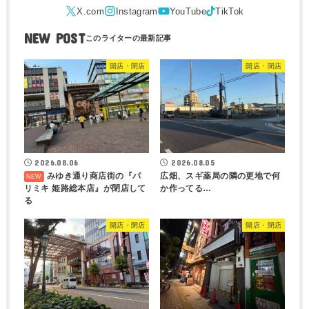
NEW POST
開店・閉店
開店・閉店
2026.08.06
2026.08.05
みゆき通り商店街の『パ
広畑、スギ薬局の隣の更地で何
リミキ 姫路総本店』が閉店して
か作ってる…
る
開店・閉店
開店・閉店