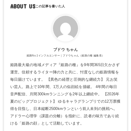
ABOUT US
ブドウ ちゃん
姫路No.1インフルエンサー｜ブドウちゃん（姫路の種 編集長）
姫路最大級の地域メディア『姫路の種』を9年間365日欠かさず
運営。信頼するライター陣の力と共に、忖度なしの姫路情報を
毎日届けています。 【異色の経歴と圧倒的な継続力】 元お笑
い芸人。路上で10年間、1万人の似顔絵を描破。 4年間の毎日
音声配信、月間300kmランニングを2年以上継続中。 【2026年
夏のビッグプロジェクト】 ゆるキャラグランプリでの12万票獲
得を目指し、日本縦断2500kmランという前人未到の挑戦へ。
アドラー心理学（課題の分離）を指針に、読者の味方であり続
ける「姫路の顔」として活動しています。