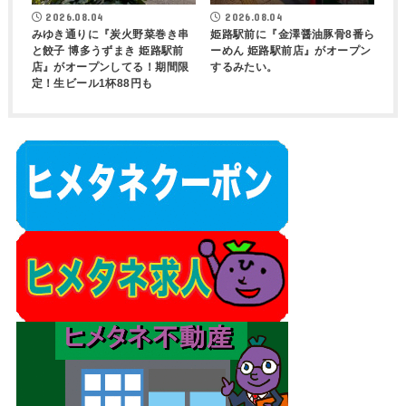
2026.08.04
2026.08.04
みゆき通りに『炭火野菜巻き串
姫路駅前に『金澤醤油豚骨8番ら
と餃子 博多うずまき 姫路駅前
ーめん 姫路駅前店』がオープン
店』がオープンしてる！期間限
するみたい。
定！生ビール1杯88円も