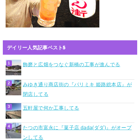
デイリー人気記事ベスト5
飾磨と広畑をつなぐ新橋の工事が進んでる
みゆき通り商店街の『パリミキ 姫路総本店』が
閉店してる
五軒屋で何か工事してる
たつの市富永に『菓子店 dada(ダダ)』がオープ
ンしてる