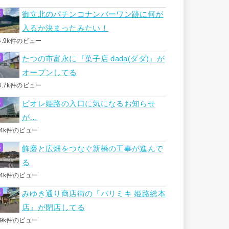
御立北のパチンコナンバーワン跡に何が
入るか決まったみたい！
4.9k件のビュー
たつの市富永に『菓子店 dada(ダダ)』が
オープンしてる
3.7k件のビュー
ピオレ姫路の入口に気になるお知らせ
が…
.4k件のビュー
飾磨と広畑をつなぐ新橋の工事が進んで
る
.4k件のビュー
みゆき通り商店街の『パリミキ 姫路総本
店』が閉店してる
.9k件のビュー