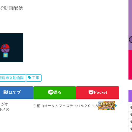
で動画配信
姫路市立動物園
工事
はてブ
送る
Pocket
」がオ
手柄山オータムフェスティバル２０１８
ルメの