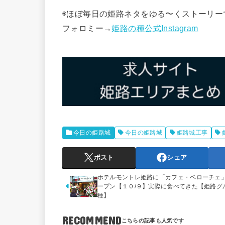
◉ほぼ毎日の姫路ネタをゆる〜くストーリー
フォロミー→
姫路の種公式Instagram
今日の姫路城
今日の姫路城
姫路城工事
ポスト
シェア
ホテルモントレ姫路に「カフェ・ベローチェ
ープン【１０/９】実際に食べてきた【姫路グ
種】
RECOMMEND