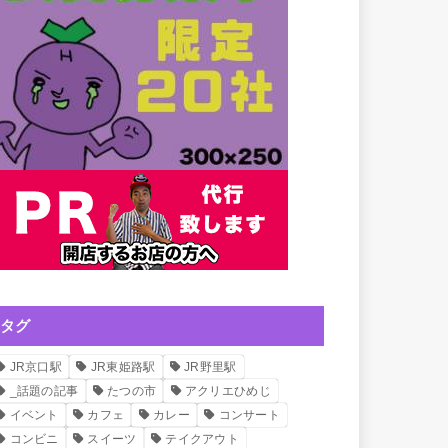
タグ
JR京口駅
JR東姫路駅
JR野里駅
_話題の記事
たつの市
アクリエひめじ
イベント
カフェ
カレー
コンサート
コンビニ
スイーツ
テイクアウト