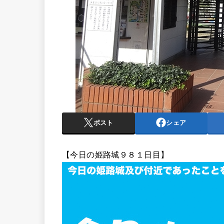
ポスト
シェア
【今日の姫路城９８１日目】