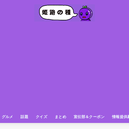
グルメ
話題
クイズ
まとめ
宣伝部＆クーポン
情報提供
グルメ（パン屋さん）
グルメ（カフェ）
グルメ（スイーツ
グルメ（ランチ
グルメ（ワンコイン
グルメ（ラーメン・餃子・中華
グルメ（うどん・そば・和食
グルメ（粉物
グルメ（お肉
グルメ（魚
グルメ（鳥料理
グルメ（呑み屋さん
グルメ（おやつ
街の動き
ニュース
スポーツ
テレビ
フォト
お役立ち情報
お知らせ
おしらせ
動物
姫路の種お得情報
企画
今日の姫路城
きになるもの
ヒメジマン
謎
姫路の種応援団
姫路の種探偵団
クイズ
著名人
ブドウRC
一万人の似顔絵を描く伝説
公園
観光＆お出かけ