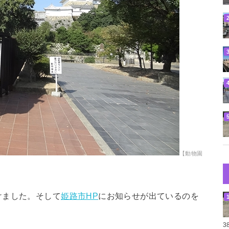
【動物園
けました。そして
姫路市HP
にお知らせが出ているのを
3