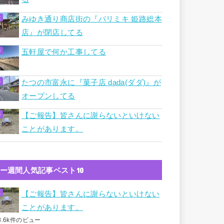
みゆき通り商店街の『パリミキ 姫路総本
店』が閉店してる
五軒屋で何か工事してる
たつの市富永に『菓子店 dada(ダダ)』が
オープンしてる
【ご報告】皆さんに謝らないといけない
ことがあります。
ー週間人気記事ベスト10
【ご報告】皆さんに謝らないといけない
ことがあります。
8.6k件のビュー