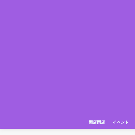
開店閉店
イベント
姫路の種探偵団
イベント
いってきた
お店紹介