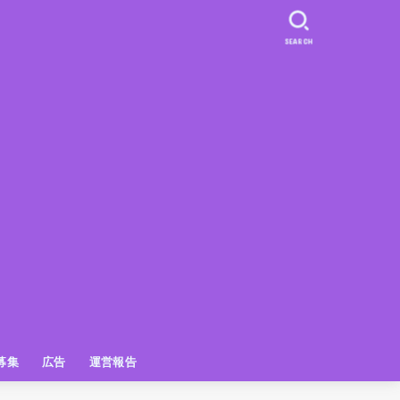
SEARCH
募集
広告
運営報告
PR
クーポン
広告掲載について
【広告掲載】姫路の種インスタプ
ビュースポット
お土産
おでかけ
アクセス解析
メディア出演情報
姫路の種グッズ