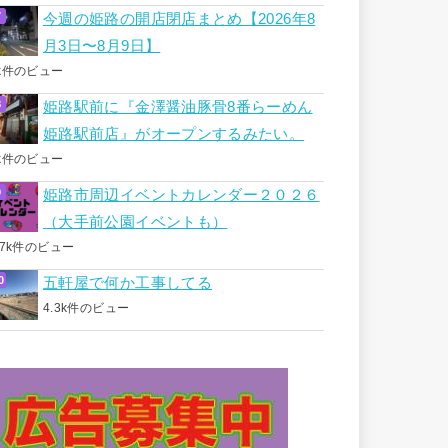
今週の姫路の開店閉店まとめ【2026年8
月3日〜8月9日】
k件のビュー
姫路駅前に『金澤醤油豚骨8番らーめん
姫路駅前店』がオープンするみたい。
k件のビュー
姫路市周辺イベントカレンダー２０２６
（大手前公園イベントも）
.7k件のビュー
五軒屋で何か工事してる
4.3k件のビュー