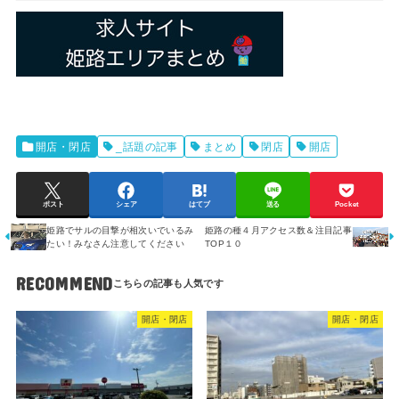
開店・閉店
_話題の記事
まとめ
閉店
開店
ポスト
シェア
はてブ
送る
Pocket
姫路でサルの目撃が相次いでいるみ
姫路の種４月アクセス数＆注目記事
たい！みなさん注意してください
TOP１０
RECOMMEND
開店・閉店
開店・閉店