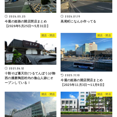
2026.05.25
2026.01.19
今週の姫路の開店閉店まとめ
高尾町になんか作ってる
【2026年5月25日〜5月31日】
開店・閉店
開店・閉店
2021.06.12
十割そば蔓天坊(つるてんぼう)が飾
2025.11.10
西の播磨陶芸村内の魯山人跡にオ
今週の姫路の開店閉店まとめ
ープンしている！
【2025年11月3日〜11月9日】
開店・閉店
開店・閉店