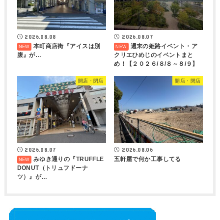
2026.08.08
2026.08.07
本町商店街『アイスは別
週末の姫路イベント・ア
腹』が…
クリエひめじのイベントまと
め！【２０２６/８/８～８/９】
開店・閉店
開店・閉店
2026.08.07
2026.08.06
みゆき通りの『TRUFFLE
五軒屋で何か工事してる
DONUT（トリュフドーナ
ツ）』が…