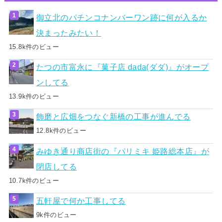
御立北のパチンコナンバーワン跡に何が入るか
決まったみたい！
15.8k件のビュー
たつの市富永に『菓子店 dada(ダダ)』がオープ
ンしてる
13.9k件のビュー
飾磨と広畑をつなぐ新橋の工事が進んでる
12.8k件のビュー
みゆき通り商店街の『パリミキ 姫路総本店』が
閉店してる
10.7k件のビュー
五軒屋で何か工事してる
9k件のビュー