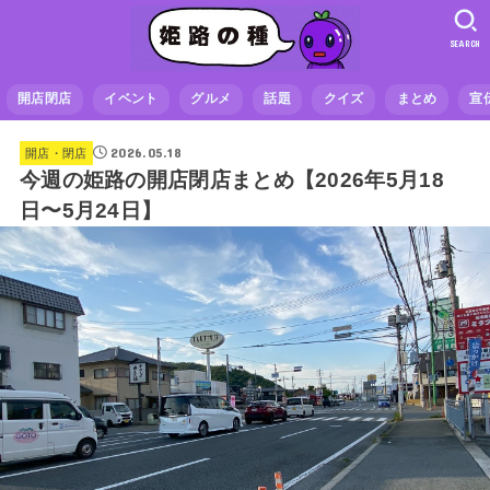
SEARCH
開店閉店
イベント
グルメ
話題
クイズ
まとめ
宣
2026.05.18
開店・閉店
今週の姫路の開店閉店まとめ【2026年5月18
日〜5月24日】