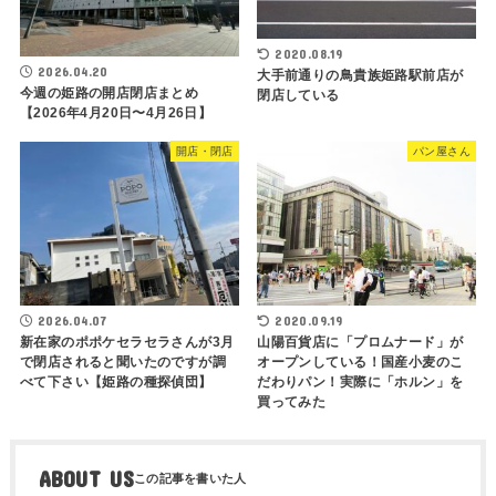
2020.08.19
2026.04.20
大手前通りの鳥貴族姫路駅前店が
今週の姫路の開店閉店まとめ
閉店している
【2026年4月20日〜4月26日】
開店・閉店
パン屋さん
2026.04.07
2020.09.19
新在家のポポケセラセラさんが3月
山陽百貨店に「プロムナード」が
で閉店されると聞いたのですが調
オープンしている！国産小麦のこ
べて下さい【姫路の種探偵団】
だわりパン！実際に「ホルン」を
買ってみた
ABOUT US