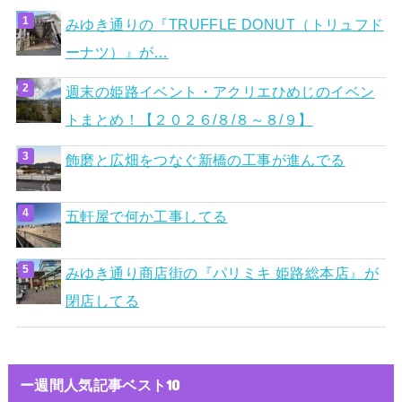
みゆき通りの『TRUFFLE DONUT（トリュフド
ーナツ）』が…
週末の姫路イベント・アクリエひめじのイベン
トまとめ！【２０２６/８/８～８/９】
飾磨と広畑をつなぐ新橋の工事が進んでる
五軒屋で何か工事してる
みゆき通り商店街の『パリミキ 姫路総本店』が
閉店してる
ー週間人気記事ベスト10