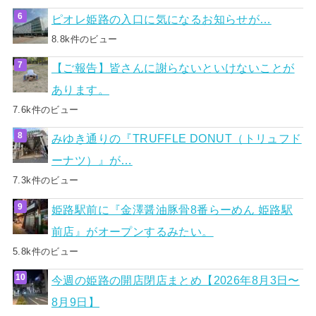
ピオレ姫路の入口に気になるお知らせが…
8.8k件のビュー
【ご報告】皆さんに謝らないといけないことが
あります。
7.6k件のビュー
みゆき通りの『TRUFFLE DONUT（トリュフド
ーナツ）』が…
7.3k件のビュー
姫路駅前に『金澤醤油豚骨8番らーめん 姫路駅
前店』がオープンするみたい。
5.8k件のビュー
今週の姫路の開店閉店まとめ【2026年8月3日〜
8月9日】