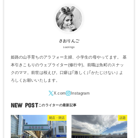
さおりんご
saoringo
姫路の山手育ちのアラフォー主婦、小学生の母やってます。 基
本引きこもりのウェブライター(修行中)。前職は魚町のスナッ
クのママ。前世は桜えび。口癖は｢激しく｣｢かたじけない｣ よ
ろしくお願いいたします。
NEW POST
開店・閉店
話題