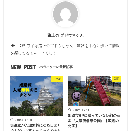
路上の ブドウちゃん
HELLO!! ワイは路上のブドウちゃん!! 姫路を中心に歩いて情報
を探してるで～!! よろしく
NEW POST
まとめ
公園
2021.07.14
姫路市HPに載っていない幻の公
2025.04.11
園『大津茂橋東公園』【姫路の
姫路城が入城無料になる日まと
公園】
め！だいぶ変わってたんでまと