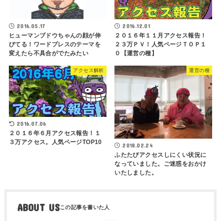
2016.05.17
2016.12.01
ヒューマンブドウちゃんの顔が伸
２０１６年１１月アクセス報告！
びてる！ワードプレスのテーマを
２３万ＰＶ！人気ページＴＯＰ１
変えたら不具合がでたみたい
０【運営の種】
アクセス解析
運営の種
2016.07.06
２０１６年６月アクセス報告！１
３万アクセス。人気ページTOP10
2018.02.24
ふたたびアクセスしにくい状況に
なっていました。ご迷惑をおかけ
いたしました。
ABOUT US