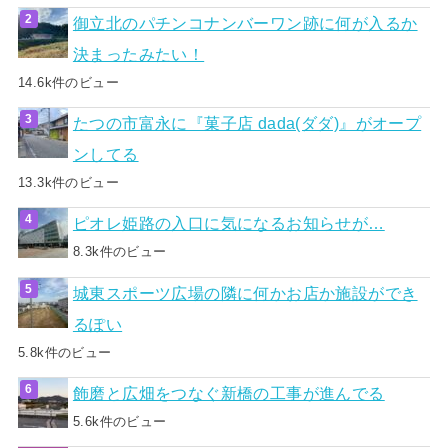
御立北のパチンコナンバーワン跡に何が入るか
決まったみたい！
14.6k件のビュー
たつの市富永に『菓子店 dada(ダダ)』がオープ
ンしてる
13.3k件のビュー
ピオレ姫路の入口に気になるお知らせが…
8.3k件のビュー
城東スポーツ広場の隣に何かお店か施設ができ
るぽい
5.8k件のビュー
飾磨と広畑をつなぐ新橋の工事が進んでる
5.6k件のビュー