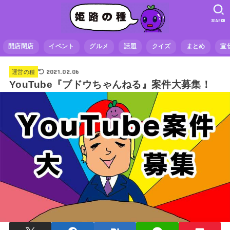
SEARCH
開店閉店
イベント
グルメ
話題
クイズ
まとめ
宣
2021.02.06
運営の種
YouTube『ブドウちゃんねる』案件大募集！