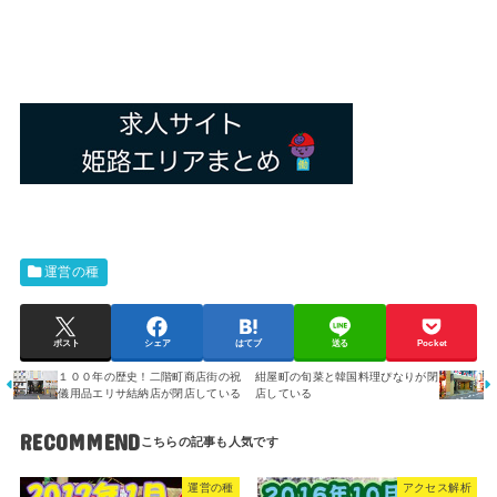
運営の種
ポスト
シェア
はてブ
送る
Pocket
１００年の歴史！二階町商店街の祝
紺屋町の旬菜と韓国料理ぴなりが閉
儀用品エリサ結納店が閉店している
店している
RECOMMEND
運営の種
アクセス解析