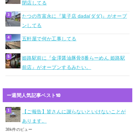
閉店してる
たつの市富永に『菓子店 dada(ダダ)』がオープ
ンしてる
五軒屋で何か工事してる
姫路駅前に『金澤醤油豚骨8番らーめん 姫路駅
前店』がオープンするみたい。
ー週間人気記事ベスト10
【ご報告】皆さんに謝らないといけないことが
あります。
38k件のビュー