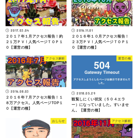
2017.03.04
2016.11.01
２０１７年１月アクセス報告！約
２０１６年１０月アクセス報告！
２１万ＰＶ！人気ページＴＯＰ１
２３万ＰＶ！人気ページＴＯＰ１
０【運営の種】
０【運営の種】
アクセス解析
運営の種
2016.08.03
2018.05.29
２０１６年７月アクセス報告！１
観覧しにくい状況（５０４エラ
８万アクセス。人気ページTOP１
ー）になっていました。すいませ
０【運営の種】
ん。【運営の種】
おしらせ
アクセス解析