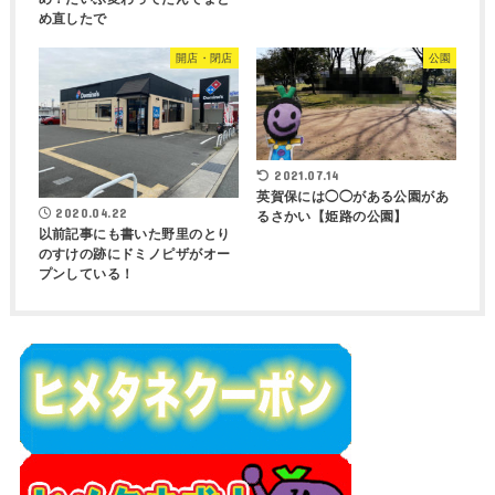
め直したで
開店・閉店
公園
2021.07.14
英賀保には◯◯がある公園があ
2020.04.22
るさかい【姫路の公園】
以前記事にも書いた野里のとり
のすけの跡にドミノピザがオー
プンしている！