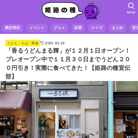
SEARCH
開店閉店
イベント
グルメ
話題
クイズ
まとめ
宣
2021.03.22
うどん・そば・和食
「香るうどんまる輝」が１２月１日オープン！
プレオープン中で１１月３０日までうどん２０
０円引き！実際に食べてきた！【姫路の種宣伝
部】