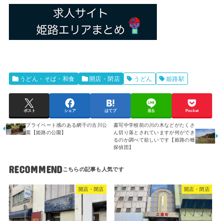
うどん・そば・和食
開店・閉店
うどん
姫路駅
ポスト
シェア
はてブ
送る
Pocket
プライベート感のある網干の古川公
書写中学校前の川の木などがたくさ
園【姫路の公園】
ん切り落とされていますが何ができ
るのか調べて欲しいです【姫路の種
探偵団】
RECOMMEND
開店・閉店
開店・閉店