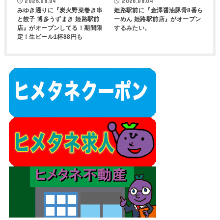
2026.08.04
2026.08.04
みゆき通りに『炭火野菜巻き串
姫路駅前に『金澤醤油豚骨8番ら
と餃子 博多うずまき 姫路駅前
ーめん 姫路駅前店』がオープン
店』がオープンしてる！期間限
するみたい。
定！生ビール1杯88円も