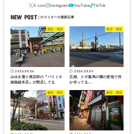
NEW POST
開店・閉店
開店・閉店
2026.08.06
2026.08.05
みゆき通り商店街の『パリミキ
広畑、スギ薬局の隣の更地で何
姫路総本店』が閉店してる
か作ってる…
開店・閉店
開店・閉店