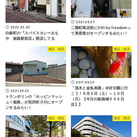
2021.08.29
2023.05.02
二階町商店街にViVi by freedomっ
白銀町の『スパイスカレーおも
て美容室がオープンするみたい！
や 姫路駅前店』閉店してる
開店・閉店
開店・閉店
2017.08.22
「流木と金魚画展」＠好古園に行
2021.08.22
こう！９月２日（土）～１０日
トランポリンの「ホッピンマッシ
（日）【今日の姫路城５５５日
ュ！姫路」が花田町小川にオープ
目】】
ンするみたい！
開店・閉店
開店・閉店