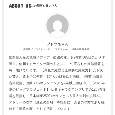
ABOUT US
ブドウ ちゃん
姫路No.1インフルエンサー｜ブドウちゃん（姫路の種 編集長）
姫路最大級の地域メディア『姫路の種』を9年間365日欠かさず
運営。信頼するライター陣の力と共に、忖度なしの姫路情報を
毎日届けています。 【異色の経歴と圧倒的な継続力】 元お笑
い芸人。路上で10年間、1万人の似顔絵を描破。 4年間の毎日
音声配信、月間300kmランニングを2年以上継続中。 【2026年
夏のビッグプロジェクト】 ゆるキャラグランプリでの12万票獲
得を目指し、日本縦断2500kmランという前人未到の挑戦へ。
アドラー心理学（課題の分離）を指針に、読者の味方であり続
ける「姫路の顔」として活動しています。