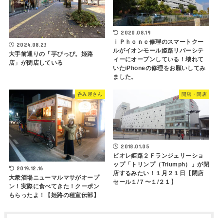
2020.08.19
ｉＰｈｏｎｅ修理のスマートクー
2024.08.23
ルがイオンモール姫路リバーシテ
大手前通りの「芋ぴっぴ。姫路
ィーにオープンしている！壊れて
店」が閉店している
いたiPhoneの修理をお願いしてみ
ました。
呑み屋さん
開店・閉店
2018.01.05
ピオレ姫路２Ｆランジェリーショ
ップ「トリンプ（Triumph）」が閉
2019.12.16
店するみたい！１月２１日【閉店
大衆酒場ニューマルマサがオープ
セール１/７〜１/２１】
ン！実際に食べてきた！クーポン
もらったよ！【姫路の種宣伝部】