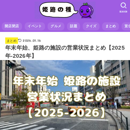
SEARCH
開店閉店
イベント
グルメ
話題
クイズ
まとめ
宣
2026.01.16
まとめ
年末年始、姫路の施設の営業状況まとめ【2025
年-2026年】