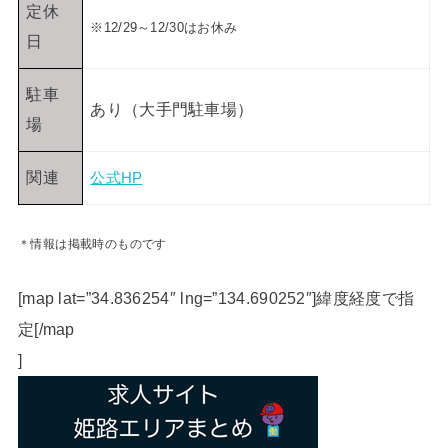
定休
※12/29～12/30はお休み
日
駐車
あり（大手門駐車場）
場
関連
公式HP
＊情報は掲載時のものです
[map lat=”34.836254″ lng=”134.690252″]緯度経度で指
定[/map
]