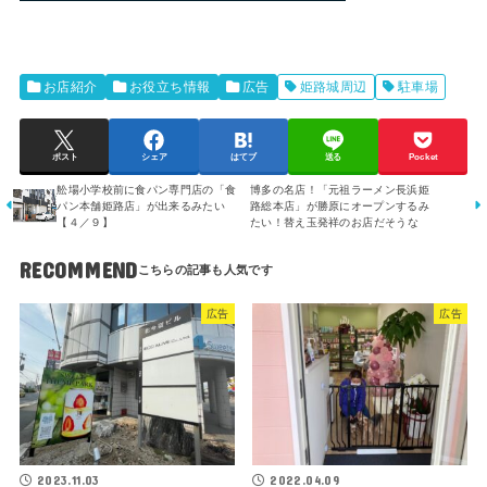
お店紹介
お役立ち情報
広告
姫路城周辺
駐車場
ポスト
シェア
はてブ
送る
Pocket
舩場小学校前に食パン専門店の「食
博多の名店！「元祖ラーメン長浜姫
パン本舗姫路店」が出来るみたい
路総本店」が勝原にオープンするみ
【４／９】
たい！替え玉発祥のお店だそうな
RECOMMEND
広告
広告
2023.11.03
2022.04.09