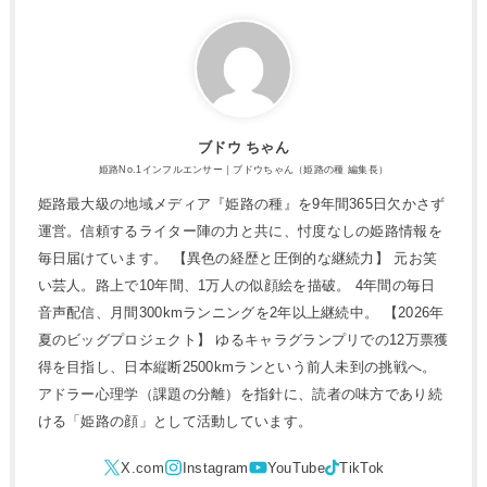
ブドウ ちゃん
姫路No.1インフルエンサー｜ブドウちゃん（姫路の種 編集長）
姫路最大級の地域メディア『姫路の種』を9年間365日欠かさず
運営。信頼するライター陣の力と共に、忖度なしの姫路情報を
毎日届けています。 【異色の経歴と圧倒的な継続力】 元お笑
い芸人。路上で10年間、1万人の似顔絵を描破。 4年間の毎日
音声配信、月間300kmランニングを2年以上継続中。 【2026年
夏のビッグプロジェクト】 ゆるキャラグランプリでの12万票獲
得を目指し、日本縦断2500kmランという前人未到の挑戦へ。
アドラー心理学（課題の分離）を指針に、読者の味方であり続
ける「姫路の顔」として活動しています。