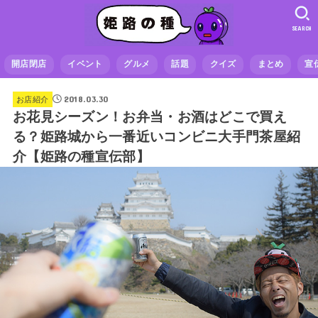
SEARCH
開店閉店
イベント
グルメ
話題
クイズ
まとめ
宣
2018.03.30
お店紹介
お花見シーズン！お弁当・お酒はどこで買え
る？姫路城から一番近いコンビニ大手門茶屋紹
介【姫路の種宣伝部】