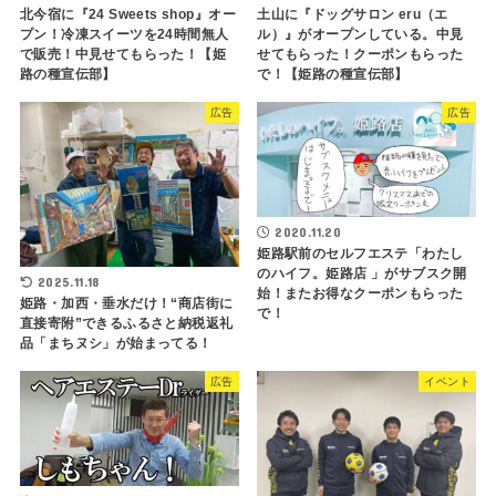
北今宿に『24 Sweets shop』オー
土山に『ドッグサロン eru（エ
プン！冷凍スイーツを24時間無人
ル）』がオープンしている。中見
で販売！中見せてもらった！【姫
せてもらった！クーポンもらった
路の種宣伝部】
で！【姫路の種宣伝部】
広告
広告
2020.11.20
姫路駅前のセルフエステ「わたし
のハイフ。姫路店 」がサブスク開
2025.11.18
始！またお得なクーポンもらった
姫路・加西・垂水だけ！“商店街に
で！
直接寄附”できるふるさと納税返礼
品「まちヌシ」が始まってる！
広告
イベント