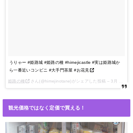
うりゃー #姫路城 #姫路の種 #himejicastle #実は姫路城か
ら一番近いコンビニ #大手門茶屋 #お花見
姫路の種
さん(@himejinotane)がシェアした投稿 –
3月 25, 2018 at 10:23午後 PDT
観光価格ではなく定価で買える！