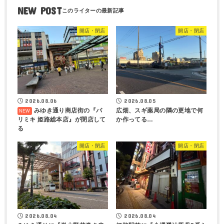
NEW POST
開店・閉店
開店・閉店
2026.08.06
2026.08.05
みゆき通り商店街の『パ
広畑、スギ薬局の隣の更地で何
リミキ 姫路総本店』が閉店して
か作ってる…
る
開店・閉店
開店・閉店
2026.08.04
2026.08.04