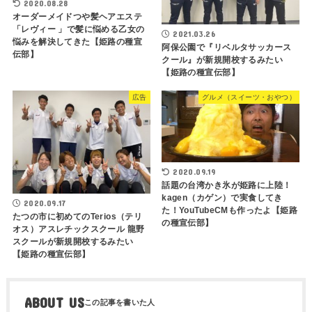
2020.08.28
オーダーメイドつや髪ヘアエステ
「レヴィー 」で髪に悩める乙女の
2021.03.26
悩みを解決してきた【姫路の種宣
阿保公園で『リベルタサッカース
伝部】
クール』が新規開校するみたい
【姫路の種宣伝部】
広告
グルメ（スイーツ・おやつ）
2020.09.19
話題の台湾かき氷が姫路に上陸！
kagen（カゲン）で実食してき
2020.09.17
た！YouTubeCMも作ったよ【姫路
たつの市に初めてのTerios（テリ
の種宣伝部】
オス）アスレチックスクール 龍野
スクールが新規開校するみたい
【姫路の種宣伝部】
ABOUT US