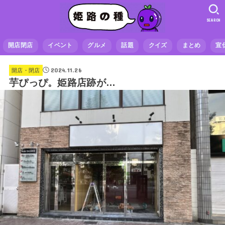
SEARCH
開店閉店
イベント
グルメ
話題
クイズ
まとめ
宣
2024.11.26
開店・閉店
芋ぴっぴ。姫路店跡が…