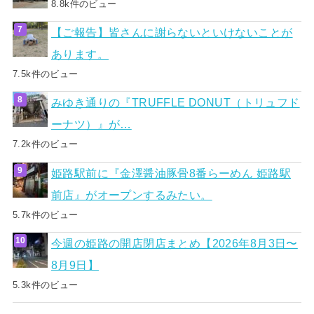
8.8k件のビュー
【ご報告】皆さんに謝らないといけないことが
あります。
7.5k件のビュー
みゆき通りの『TRUFFLE DONUT（トリュフド
ーナツ）』が…
7.2k件のビュー
姫路駅前に『金澤醤油豚骨8番らーめん 姫路駅
前店』がオープンするみたい。
5.7k件のビュー
今週の姫路の開店閉店まとめ【2026年8月3日〜
8月9日】
5.3k件のビュー