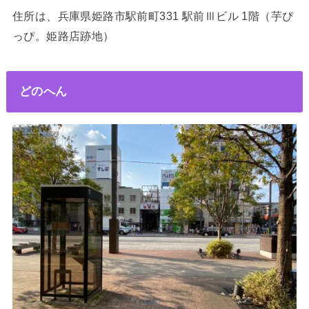
住所は、兵庫県姫路市駅前町331 駅前Ⅲビル 1階（芋ぴ
っぴ。姫路店跡地）
どのへん