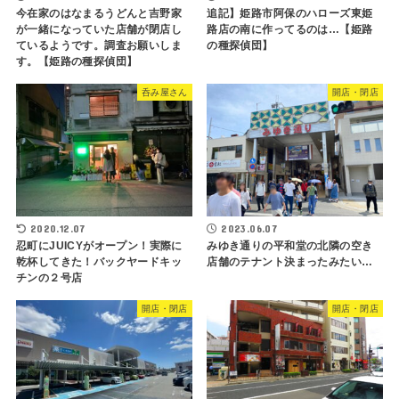
今在家のはなまるうどんと吉野家
追記】姫路市阿保のハローズ東姫
が一緒になっていた店舗が閉店し
路店の南に作ってるのは…【姫路
ているようです。調査お願いしま
の種探偵団】
す。【姫路の種探偵団】
呑み屋さん
開店・閉店
2020.12.07
2023.06.07
忍町にJUICYがオープン！実際に
みゆき通りの平和堂の北隣の空き
乾杯してきた！バックヤードキッ
店舗のテナント決まったみたい…
チンの２号店
開店・閉店
開店・閉店