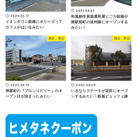
2021.08.01
2024.05.17
和風創作居酒屋和屋じごろ姫路が
イオンタウン姫路にホリーズって
南駅前町の淡州跡にオープンする
カフェがはいるみたい
みたい！
開店・閉店
開店・閉店
2025.06.19
2020.08.28
神屋町の『ブロンコビリー』のオ
いきなりステーキが花田にオープ
ープン日が決まったみたい
ンするみたい！鉄板ビュッフェ跡