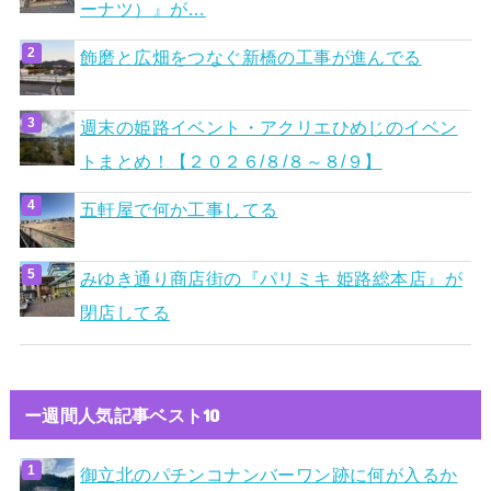
ーナツ）』が…
飾磨と広畑をつなぐ新橋の工事が進んでる
週末の姫路イベント・アクリエひめじのイベン
トまとめ！【２０２６/８/８～８/９】
五軒屋で何か工事してる
みゆき通り商店街の『パリミキ 姫路総本店』が
閉店してる
ー週間人気記事ベスト10
御立北のパチンコナンバーワン跡に何が入るか