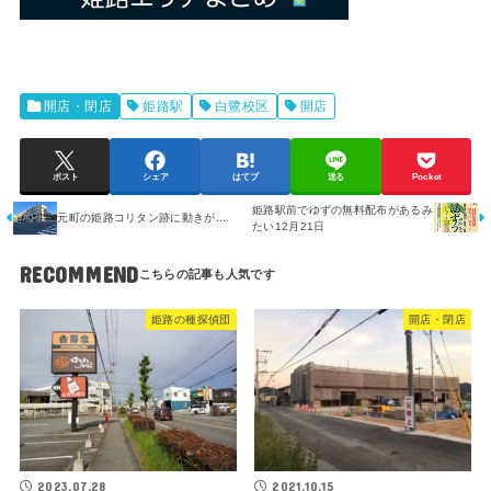
開店・閉店
姫路駅
白鷺校区
開店
ポスト
シェア
はてブ
送る
Pocket
姫路駅前でゆずの無料配布があるみ
元町の姫路コリタン跡に動きが....
たい12月21日
RECOMMEND
姫路の種探偵団
開店・閉店
2023.07.28
2021.10.15