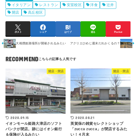
イタリアン
レストラン
安室校区
洋食
辻井
開店
高丘校区
ポスト
シェア
はてブ
送る
Pocket
大相撲姫路場所が開催されるみたい
アクリエひめじ週末だれかくるの？
RECOMMEND
開店・閉店
開店・閉店
2020.09.15
2020.08.21
イオンモール姫路大津店のソフト
英賀保の雑貨セレクトショップ
バンクが閉店。跡にはイオン銀行
「zucca zucca」が閉店するみた
＆保険が入るみたい
い！４月末