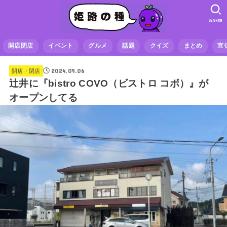
SEARCH
開店閉店
イベント
グルメ
話題
クイズ
まとめ
宣
2024.09.06
開店・閉店
辻井に『bistro COVO（ビストロ コボ）』が
オープンしてる