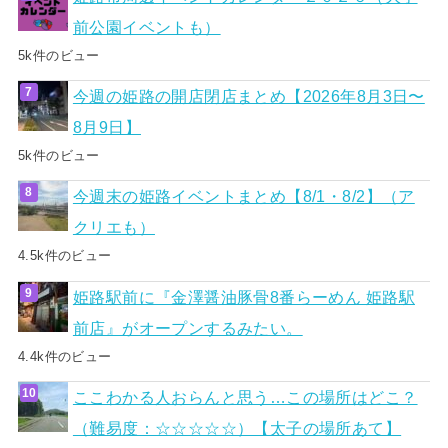
前公園イベントも）
5k件のビュー
今週の姫路の開店閉店まとめ【2026年8月3日〜
8月9日】
5k件のビュー
今週末の姫路イベントまとめ【8/1・8/2】（ア
クリエも）
4.5k件のビュー
姫路駅前に『金澤醤油豚骨8番らーめん 姫路駅
前店』がオープンするみたい。
4.4k件のビュー
ここわかる人おらんと思う…この場所はどこ？
（難易度：☆☆☆☆☆）【太子の場所あて】