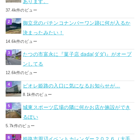
あります。
37.4k件のビュー
御立北のパチンコナンバーワン跡に何が入るか
決まったみたい！
14.6k件のビュー
たつの市富永に『菓子店 dada(ダダ)』がオープ
ンしてる
12.6k件のビュー
ピオレ姫路の入口に気になるお知らせが…
8.1k件のビュー
城東スポーツ広場の隣に何かお店か施設ができ
るぽい
5.7k件のビュー
姫路市周辺イベントカレンダー２０２６（大手