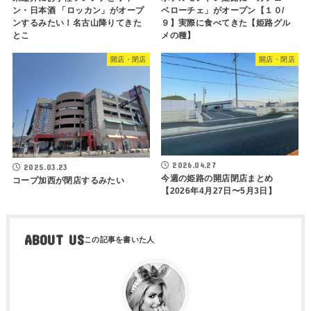
ン・日本酒 「ロッカン」がオープ
ベローチェ」がオープン【１０/
ンするみたい！名古山降りてきた
９】実際に食べてきた【姫路グル
とこ
メの種】
開店・閉店
開店・閉店
2026.04.27
2025.03.23
今週の姫路の開店閉店まとめ
コープ加西が閉店するみたい
【2026年4月27日〜5月3日】
ABOUT US