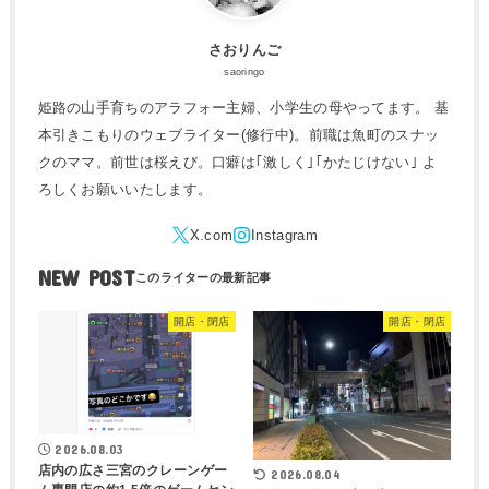
さおりんご
saoringo
姫路の山手育ちのアラフォー主婦、小学生の母やってます。 基
本引きこもりのウェブライター(修行中)。前職は魚町のスナッ
クのママ。前世は桜えび。口癖は｢激しく｣｢かたじけない｣ よ
ろしくお願いいたします。
NEW POST
開店・閉店
開店・閉店
2026.08.03
店内の広さ三宮のクレーンゲー
2026.08.04