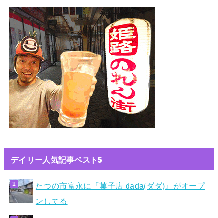
デイリー人気記事ベスト5
たつの市富永に『菓子店 dada(ダダ)』がオープ
ンしてる