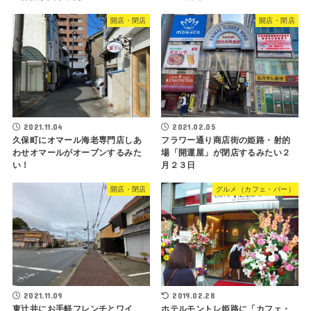
開店・閉店
開店・閉店
2021.11.04
2021.02.05
久保町にオマール海老専門店しあ
フラワー通り商店街の姫路・射的
わせオマールがオープンするみた
場「開運屋」が閉店するみたい２
い！
月２３日
開店・閉店
グルメ（カフェ・バー）
2021.11.09
2019.02.28
東辻井にお手軽フレンチとワイ
ホテルモントレ姫路に「カフェ・