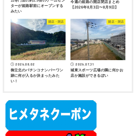
ム専門店の約1.5倍のゲームセン
今週の姫路の開店閉店まとめ
ターが姫路駅前にオープンする
【2026年8月3日〜8月9日】
みたい
開店・閉店
開店・閉店
2026.08.02
2026.07.31
御立北のパチンコナンバーワン
城東スポーツ広場の隣に何かお
跡に何が入るか決まったみた
店か施設ができるぽい
い！