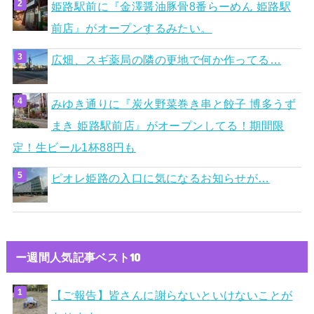
姫路駅前に『金澤醤油豚骨8番らーめん 姫路駅
前店』がオープンするみたい。
広畑、スギ薬局の隣の更地で何か作ってる…
みゆき通りに『炭火野菜巻き串と餃子 博多うず
まき 姫路駅前店』がオープンしてる！期間限
定！生ビール1杯88円も
ピオレ姫路の入口に気になるお知らせが…
ー週間人気記事ベスト10
【ご報告】皆さんに謝らないといけないことが