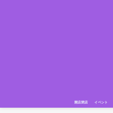
開店閉店
イベント
姫路の種探偵団
イベント
いってきた
お店紹介