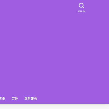
SEARCH
募集
広告
運営報告
PR
クーポン
広告掲載について
【広告掲載】姫路の種インスタプ
ビュースポット
お土産
おでかけ
アクセス解析
メディア出演情報
姫路の種グッズ