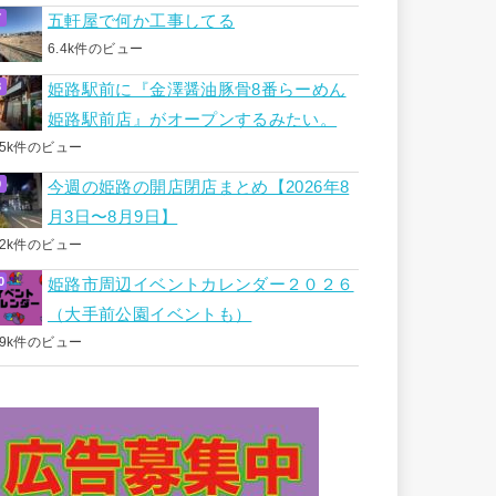
五軒屋で何か工事してる
6.4k件のビュー
姫路駅前に『金澤醤油豚骨8番らーめん
姫路駅前店』がオープンするみたい。
.5k件のビュー
今週の姫路の開店閉店まとめ【2026年8
月3日〜8月9日】
.2k件のビュー
姫路市周辺イベントカレンダー２０２６
（大手前公園イベントも）
.9k件のビュー