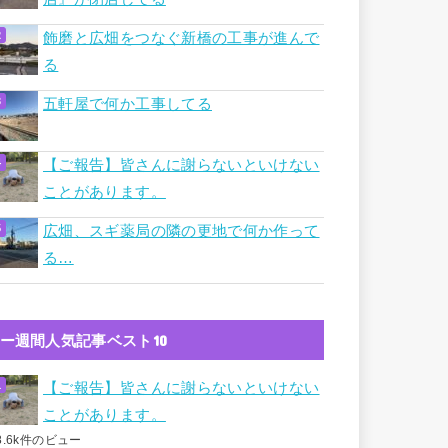
飾磨と広畑をつなぐ新橋の工事が進んで
る
五軒屋で何か工事してる
【ご報告】皆さんに謝らないといけない
ことがあります。
広畑、スギ薬局の隣の更地で何か作って
る…
ー週間人気記事ベスト10
【ご報告】皆さんに謝らないといけない
ことがあります。
8.6k件のビュー