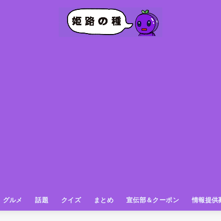
グルメ
話題
クイズ
まとめ
宣伝部＆クーポン
情報提供
グルメ（パン屋さん）
グルメ（カフェ）
グルメ（スイーツ
グルメ（ランチ
グルメ（ワンコイン
グルメ（ラーメン・餃子・中華
グルメ（うどん・そば・和食
グルメ（粉物
グルメ（お肉
グルメ（魚
グルメ（鳥料理
グルメ（呑み屋さん
グルメ（おやつ
街の動き
ニュース
スポーツ
テレビ
フォト
お役立ち情報
お知らせ
おしらせ
動物
姫路の種お得情報
企画
今日の姫路城
きになるもの
ヒメジマン
謎
姫路の種応援団
姫路の種探偵団
クイズ
著名人
ブドウRC
一万人の似顔絵を描く伝説
公園
観光＆お出かけ