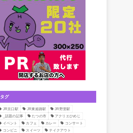
タグ
JR京口駅
JR東姫路駅
JR野里駅
_話題の記事
たつの市
アクリエひめじ
イベント
カフェ
カレー
コンサート
コンビニ
スイーツ
テイクアウト