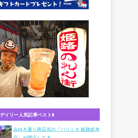
デイリー人気記事ベスト5
みゆき通り商店街の『パリミキ 姫路総本
店』が閉店してる