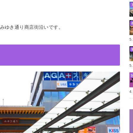
 みゆき通り商店街沿いです。
5
5
4