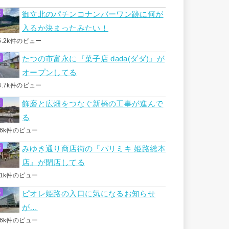
御立北のパチンコナンバーワン跡に何が
入るか決まったみたい！
5.2k件のビュー
たつの市富永に『菓子店 dada(ダダ)』が
オープンしてる
3.7k件のビュー
飾磨と広畑をつなぐ新橋の工事が進んで
る
.6k件のビュー
みゆき通り商店街の『パリミキ 姫路総本
店』が閉店してる
.1k件のビュー
ピオレ姫路の入口に気になるお知らせ
が…
.6k件のビュー