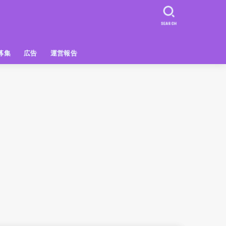
SEARCH
募集
広告
運営報告
PR
クーポン
広告掲載について
【広告掲載】姫路の種インスタプ
ビュースポット
お土産
おでかけ
アクセス解析
メディア出演情報
姫路の種グッズ
ラン