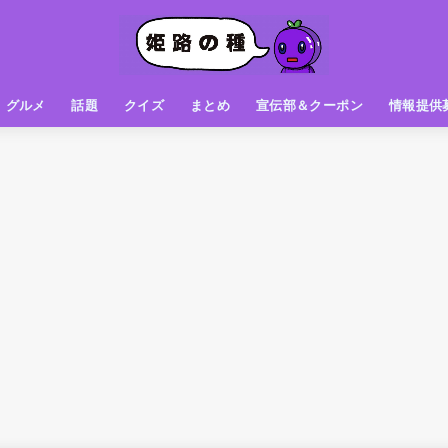
グルメ
話題
クイズ
まとめ
宣伝部＆クーポン
情報提供
グルメ（パン屋さん）
グルメ（カフェ）
グルメ（スイーツ
グルメ（ランチ
グルメ（ワンコイン
グルメ（ラーメン・餃子・中華
グルメ（うどん・そば・和食
グルメ（粉物
グルメ（お肉
グルメ（魚
グルメ（鳥料理
グルメ（呑み屋さん
グルメ（おやつ
街の動き
ニュース
スポーツ
テレビ
フォト
お役立ち情報
お知らせ
おしらせ
動物
姫路の種お得情報
企画
今日の姫路城
きになるもの
ヒメジマン
謎
姫路の種応援団
姫路の種探偵団
クイズ
著名人
ブドウRC
一万人の似顔絵を描く伝説
公園
観光＆お出かけ