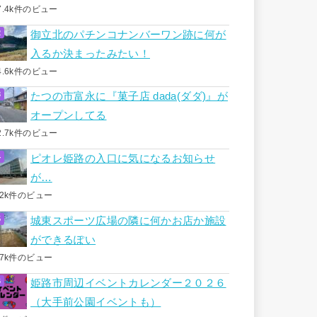
7.4k件のビュー
御立北のパチンコナンバーワン跡に何が
入るか決まったみたい！
4.6k件のビュー
たつの市富永に『菓子店 dada(ダダ)』が
オープンしてる
2.7k件のビュー
ピオレ姫路の入口に気になるお知らせ
が…
.2k件のビュー
城東スポーツ広場の隣に何かお店か施設
ができるぽい
.7k件のビュー
姫路市周辺イベントカレンダー２０２６
（大手前公園イベントも）