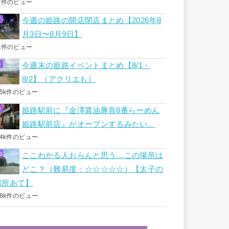
k件のビュー
今週の姫路の開店閉店まとめ【2026年8
月3日〜8月9日】
k件のビュー
今週末の姫路イベントまとめ【8/1・
8/2】（アクリエも）
.5k件のビュー
姫路駅前に『金澤醤油豚骨8番らーめん
姫路駅前店』がオープンするみたい。
.4k件のビュー
ここわかる人おらんと思う…この場所は
どこ？（難易度：☆☆☆☆☆）【太子の
場所あて】
.8k件のビュー