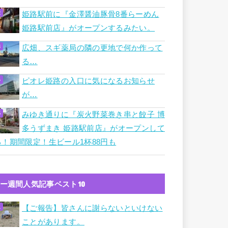
姫路駅前に『金澤醤油豚骨8番らーめん
姫路駅前店』がオープンするみたい。
広畑、スギ薬局の隣の更地で何か作って
る…
ピオレ姫路の入口に気になるお知らせ
が…
みゆき通りに『炭火野菜巻き串と餃子 博
多うずまき 姫路駅前店』がオープンして
る！期間限定！生ビール1杯88円も
ー週間人気記事ベスト10
【ご報告】皆さんに謝らないといけない
ことがあります。