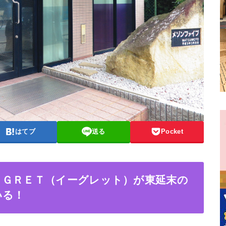
はてブ
送る
Pocket
ＥＧＲＥＴ（イーグレット）が東延末の
いる！