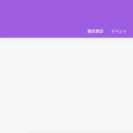
開店閉店
イベント
姫路の種探偵団
イベント
いってきた
お店紹介