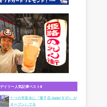
デイリー人気記事ベスト5
たつの市富永に『菓子店 dada(ダダ)』が
オープンしてる