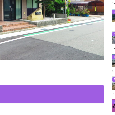
3
1
1
8
5