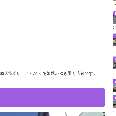
1
1
1
り商店街沿い こぺてりあ姫路み
ゆき通り店跡です。
1
8