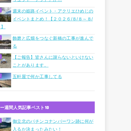
週末の姫路イベント・アクリエひめじの
イベントまとめ！【２０２６/８/８～８/
９】
飾磨と広畑をつなぐ新橋の工事が進んで
る
【ご報告】皆さんに謝らないといけない
ことがあります。
五軒屋で何か工事してる
ー週間人気記事ベスト10
御立北のパチンコナンバーワン跡に何が
入るか決まったみたい！