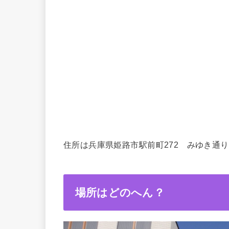
住所は兵庫県姫路市駅
前町272 みゆき通
場所はどのへん？