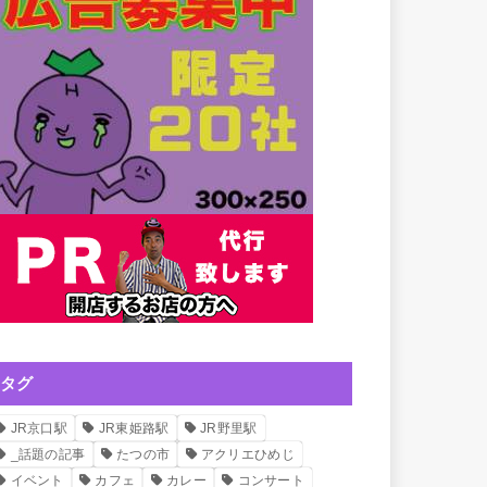
タグ
JR京口駅
JR東姫路駅
JR野里駅
_話題の記事
たつの市
アクリエひめじ
イベント
カフェ
カレー
コンサート