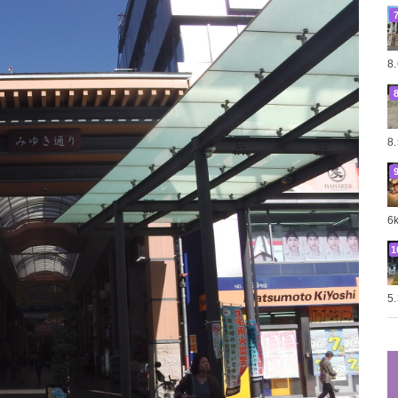
8
8
6
5