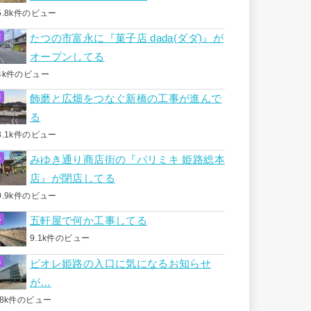
5.8k件のビュー
たつの市富永に『菓子店 dada(ダダ)』が
オープンしてる
4k件のビュー
飾磨と広畑をつなぐ新橋の工事が進んで
る
3.1k件のビュー
みゆき通り商店街の『パリミキ 姫路総本
店』が閉店してる
0.9k件のビュー
五軒屋で何か工事してる
9.1k件のビュー
ピオレ姫路の入口に気になるお知らせ
が…
.8k件のビュー