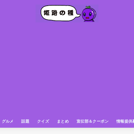
グルメ
話題
クイズ
まとめ
宣伝部＆クーポン
情報提供
グルメ（パン屋さん）
グルメ（カフェ）
グルメ（スイーツ
グルメ（ランチ
グルメ（ワンコイン
グルメ（ラーメン・餃子・中華
グルメ（うどん・そば・和食
グルメ（粉物
グルメ（お肉
グルメ（魚
グルメ（鳥料理
グルメ（呑み屋さん
グルメ（おやつ
街の動き
ニュース
スポーツ
テレビ
フォト
お役立ち情報
お知らせ
おしらせ
動物
姫路の種お得情報
企画
今日の姫路城
きになるもの
ヒメジマン
謎
姫路の種応援団
姫路の種探偵団
クイズ
著名人
ブドウRC
一万人の似顔絵を描く伝説
公園
観光＆お出かけ