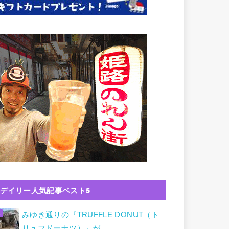
デイリー人気記事ベスト5
みゆき通りの『TRUFFLE DONUT（ト
リュフドーナツ）』が…