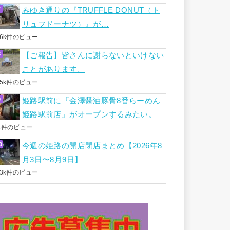
みゆき通りの『TRUFFLE DONUT（ト
リュフドーナツ）』が…
.6k件のビュー
【ご報告】皆さんに謝らないといけない
ことがあります。
.5k件のビュー
姫路駅前に『金澤醤油豚骨8番らーめん
姫路駅前店』がオープンするみたい。
k件のビュー
今週の姫路の開店閉店まとめ【2026年8
月3日〜8月9日】
.3k件のビュー