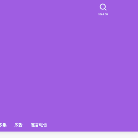
SEARCH
募集
広告
運営報告
PR
クーポン
広告掲載について
【広告掲載】姫路の種インスタプ
ビュースポット
お土産
おでかけ
アクセス解析
メディア出演情報
姫路の種グッズ