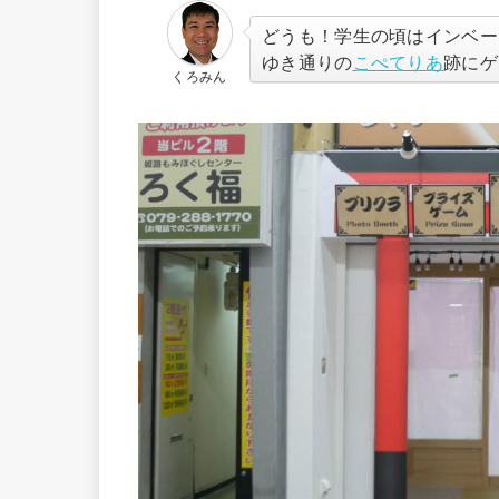
どうも！学生の頃はインベー
ゆき通りの
こぺてりあ
跡にゲ
くろみん