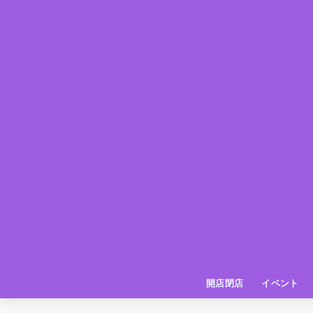
開店閉店
イベント
姫路の種探偵団
イベント
いってきた
お店紹介