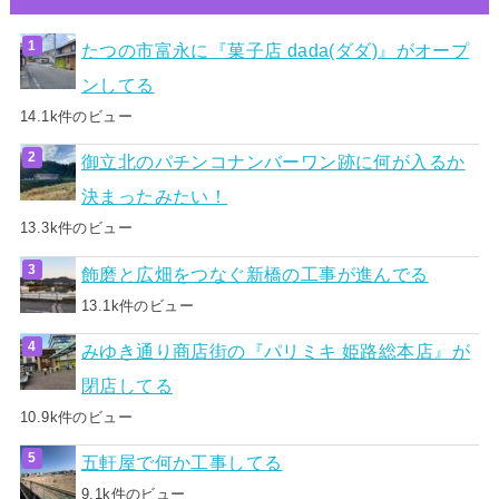
たつの市富永に『菓子店 dada(ダダ)』がオープ
ンしてる
14.1k件のビュー
御立北のパチンコナンバーワン跡に何が入るか
決まったみたい！
13.3k件のビュー
飾磨と広畑をつなぐ新橋の工事が進んでる
13.1k件のビュー
みゆき通り商店街の『パリミキ 姫路総本店』が
閉店してる
10.9k件のビュー
五軒屋で何か工事してる
9.1k件のビュー