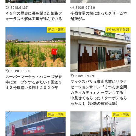
2018.01.27
2025.07.20
４５年の歴史に幕を閉じた姫路フ
今宿食堂の前にあったクリーム本
ォーラスの解体工事が進んでいる
舗跡が…
開店・閉店
姫路の種宣伝部
2020.08.28
2021.09.29
スーパーマーケットハローズが香
マックスバリュ東山店前にリラク
寺にオープンするみたい！国道３
ゼーションサロン『くつろぎ空間
１２号線沿い犬飼！２０２０年
カティカティ』オープンしてる！
中見せてもらった！クーポンもら
ったよ！【姫路の種宣伝部】
開店・閉店
開店・閉店