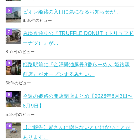
ピオレ姫路の入口に気になるお知らせが…
8.8k件のビュー
みゆき通りの『TRUFFLE DONUT（トリュフド
ーナツ）』が…
8.7k件のビュー
姫路駅前に『金澤醤油豚骨8番らーめん 姫路駅
前店』がオープンするみたい。
6k件のビュー
今週の姫路の開店閉店まとめ【2026年8月3日〜
8月9日】
5.3k件のビュー
【ご報告】皆さんに謝らないといけないことが
あります。