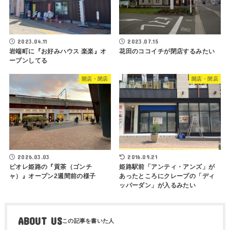
2023.04.11
2023.07.15
岩端町に『お好みハウス 楽楽』オ
花田のココイチが閉店するみたい
ープンしてる
開店・閉店
開店・閉店
2026.03.03
2016.09.21
ピオレ姫路の『貢茶（ゴンチ
姫路駅前「アンティ・アンズ」が
ャ）』オープン2週間前の様子
あったところにクレープの「ディ
ッパーダン」が入るみたい
ABOUT US