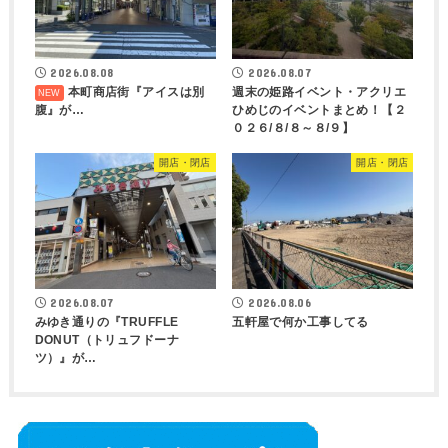
2026.08.08
2026.08.07
本町商店街『アイスは別
週末の姫路イベント・アクリエ
腹』が…
ひめじのイベントまとめ！【２
０２６/８/８～８/９】
開店・閉店
開店・閉店
2026.08.07
2026.08.06
みゆき通りの『TRUFFLE
五軒屋で何か工事してる
DONUT（トリュフドーナ
ツ）』が…