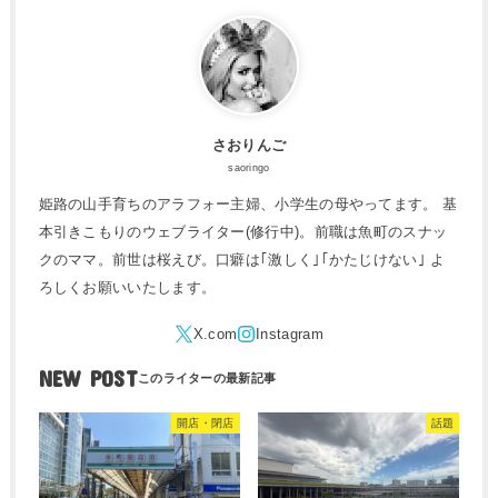
さおりんご
saoringo
姫路の山手育ちのアラフォー主婦、小学生の母やってます。 基
本引きこもりのウェブライター(修行中)。前職は魚町のスナッ
クのママ。前世は桜えび。口癖は｢激しく｣｢かたじけない｣ よ
ろしくお願いいたします。
NEW POST
開店・閉店
話題