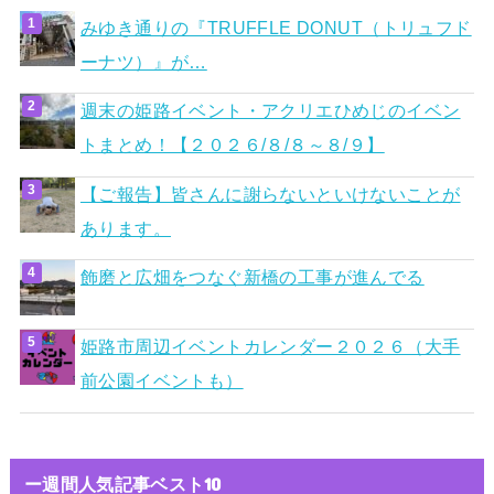
みゆき通りの『TRUFFLE DONUT（トリュフド
ーナツ）』が…
週末の姫路イベント・アクリエひめじのイベン
トまとめ！【２０２６/８/８～８/９】
【ご報告】皆さんに謝らないといけないことが
あります。
飾磨と広畑をつなぐ新橋の工事が進んでる
姫路市周辺イベントカレンダー２０２６（大手
前公園イベントも）
ー週間人気記事ベスト10