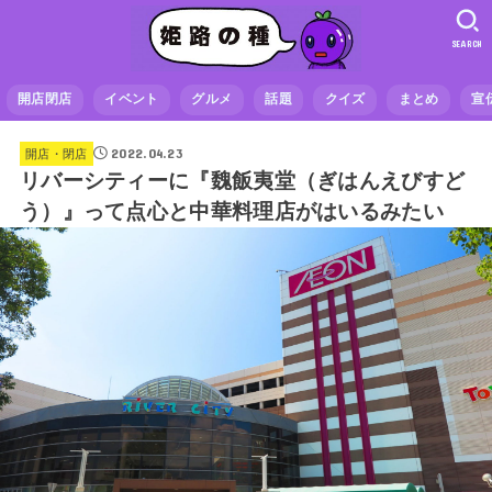
SEARCH
開店閉店
イベント
グルメ
話題
クイズ
まとめ
宣
2022.04.23
開店・閉店
リバーシティーに『魏飯夷堂（ぎはんえびすど
う）』って点心と中華料理店がはいるみたい