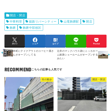
開店・閉店
中華料理
姫路リバーシティー
山電飾磨駅
開店
飾磨
飾磨中部校区
ポスト
シェア
はてブ
送る
Pocket
本町にテイクアウトのコーヒー屋さ
辻井のマックハウス跡にニッカホー
んがオープンしてる
ム姫路ショールームがオープンする
みたい
RECOMMEND
街の動き
開店・閉店