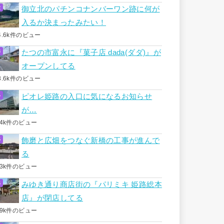
御立北のパチンコナンバーワン跡に何が
入るか決まったみたい！
4.6k件のビュー
たつの市富永に『菓子店 dada(ダダ)』が
オープンしてる
3.6k件のビュー
ピオレ姫路の入口に気になるお知らせ
が…
.4k件のビュー
飾磨と広畑をつなぐ新橋の工事が進んで
る
.3k件のビュー
みゆき通り商店街の『パリミキ 姫路総本
店』が閉店してる
.9k件のビュー