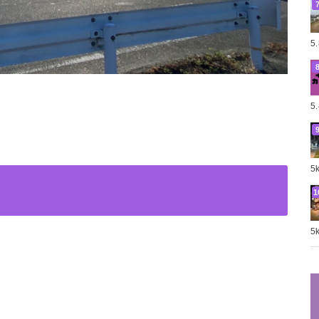
5
5
。
5
5