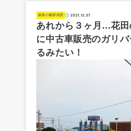
2021.12.07
姫路の種探偵団
あれから３ヶ月…花田
に中古車販売のガリバー（
るみたい！