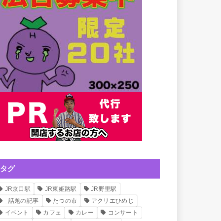
タグ
JR京口駅
JR東姫路駅
JR野里駅
_話題の記事
たつの市
アクリエひめじ
イベント
カフェ
カレー
コンサート