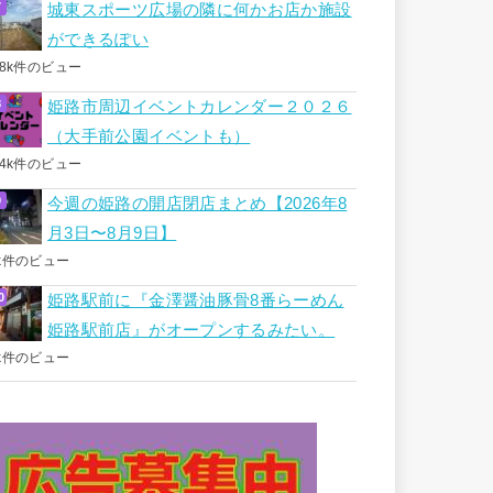
城東スポーツ広場の隣に何かお店か施設
ができるぽい
.8k件のビュー
姫路市周辺イベントカレンダー２０２６
（大手前公園イベントも）
.4k件のビュー
今週の姫路の開店閉店まとめ【2026年8
月3日〜8月9日】
k件のビュー
姫路駅前に『金澤醤油豚骨8番らーめん
姫路駅前店』がオープンするみたい。
k件のビュー