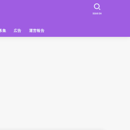
SEARCH
募集
広告
運営報告
PR
クーポン
広告掲載について
【広告掲載】姫路の種インスタプ
ビュースポット
お土産
おでかけ
アクセス解析
メディア出演情報
姫路の種グッズ
ラン