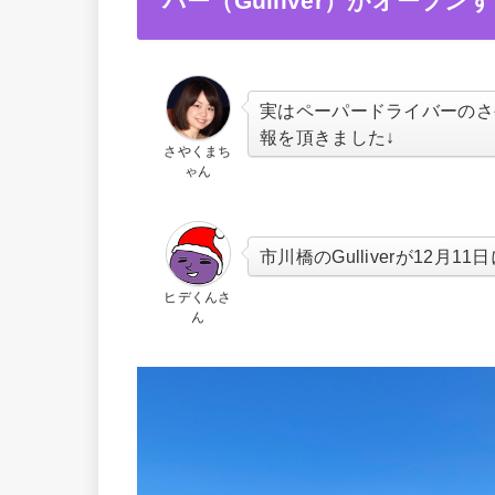
バー（Gulliver）がオープ
実はペーパードライバーのさ
報を頂きました↓
さやくまち
ゃん
市川橋のGulliverが12月
ヒデくんさ
ん