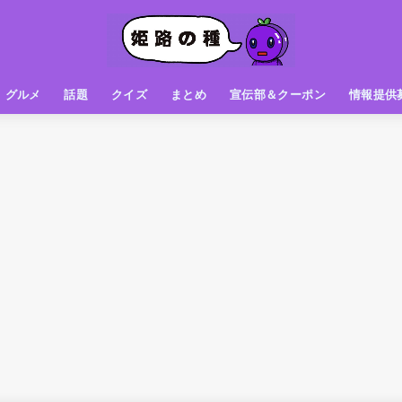
グルメ
話題
クイズ
まとめ
宣伝部＆クーポン
情報提供
グルメ（パン屋さん）
グルメ（カフェ）
グルメ（スイーツ
グルメ（ランチ
グルメ（ワンコイン
グルメ（ラーメン・餃子・中華
グルメ（うどん・そば・和食
グルメ（粉物
グルメ（お肉
グルメ（魚
グルメ（鳥料理
グルメ（呑み屋さん
グルメ（おやつ
街の動き
ニュース
スポーツ
テレビ
フォト
お役立ち情報
お知らせ
おしらせ
動物
姫路の種お得情報
企画
今日の姫路城
きになるもの
ヒメジマン
謎
姫路の種応援団
姫路の種探偵団
クイズ
著名人
ブドウRC
一万人の似顔絵を描く伝説
公園
観光＆お出かけ