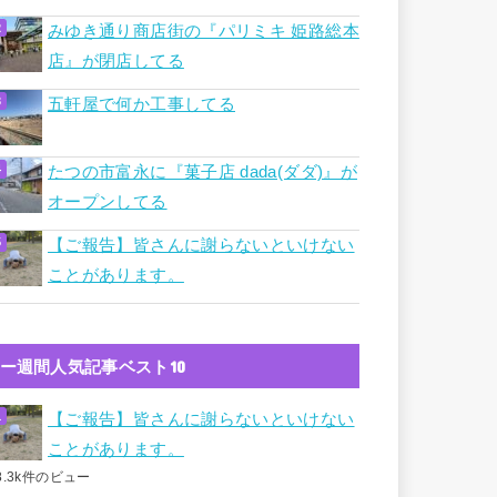
みゆき通り商店街の『パリミキ 姫路総本
店』が閉店してる
五軒屋で何か工事してる
たつの市富永に『菓子店 dada(ダダ)』が
オープンしてる
【ご報告】皆さんに謝らないといけない
ことがあります。
ー週間人気記事ベスト10
【ご報告】皆さんに謝らないといけない
ことがあります。
8.3k件のビュー