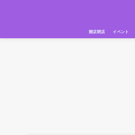
開店閉店
イベント
姫路の種探偵団
イベント
いってきた
お店紹介