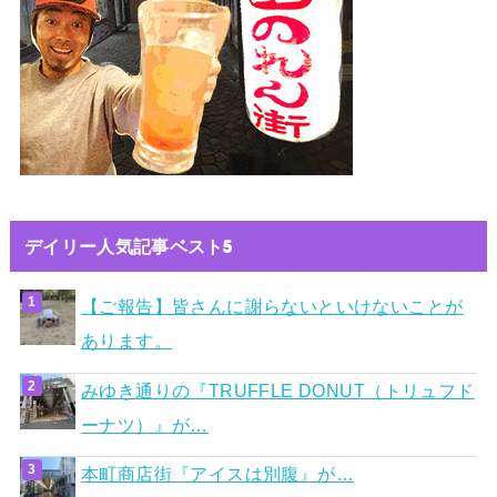
デイリー人気記事ベスト5
【ご報告】皆さんに謝らないといけないことが
あります。
みゆき通りの『TRUFFLE DONUT（トリュフド
ーナツ）』が…
本町商店街『アイスは別腹』が…