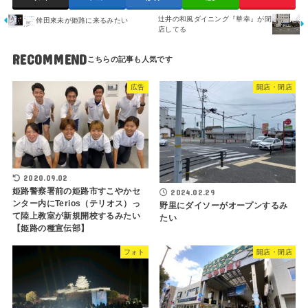
辻井の和風ダイニング『華幸』が閉
倖田來未が姫路に来るみたい
店してる
RECOMMEND
広告
開店・閉店
2020.09.02
姫路警察署前の姫路市すこやかセ
2024.02.29
ンター内にTerios（テリオス）っ
野里にダイソーがオープンするみ
て陸上教室が新規開校するみたい
たい
【姫路の種宣伝部】
フォト
開店・閉店