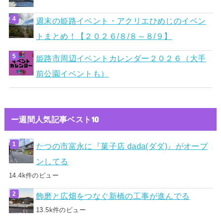
週末の姫路イベント・アクリエひめじのイベン
トまとめ！【２０２６/８/８～８/９】
姫路市周辺イベントカレンダー２０２６（大手
前公園イベントも）
ー週間人気記事ベスト10
たつの市富永に『菓子店 dada(ダダ)』がオープ
ンしてる
14.4k件のビュー
飾磨と広畑をつなぐ新橋の工事が進んでる
13.5k件のビュー