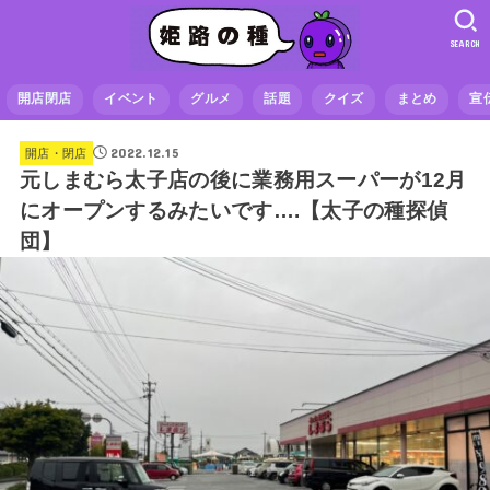
SEARCH
開店閉店
イベント
グルメ
話題
クイズ
まとめ
宣
2022.12.15
開店・閉店
元しまむら太子店の後に業務用スーパーが12月
にオープンするみたいです….【太子の種探偵
団】