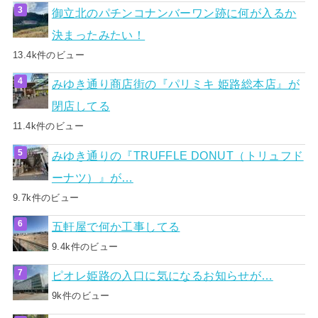
御立北のパチンコナンバーワン跡に何が入るか
決まったみたい！
13.4k件のビュー
みゆき通り商店街の『パリミキ 姫路総本店』が
閉店してる
11.4k件のビュー
みゆき通りの『TRUFFLE DONUT（トリュフド
ーナツ）』が…
9.7k件のビュー
五軒屋で何か工事してる
9.4k件のビュー
ピオレ姫路の入口に気になるお知らせが…
9k件のビュー