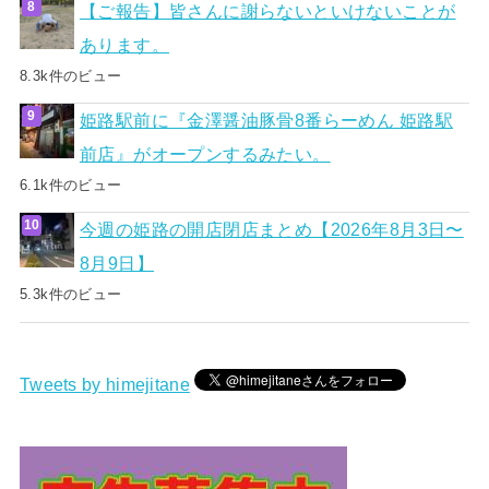
【ご報告】皆さんに謝らないといけないことが
あります。
8.3k件のビュー
姫路駅前に『金澤醤油豚骨8番らーめん 姫路駅
前店』がオープンするみたい。
6.1k件のビュー
今週の姫路の開店閉店まとめ【2026年8月3日〜
8月9日】
5.3k件のビュー
Tweets by himejitane