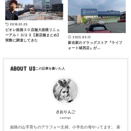
2018.03.25
ピオレ姫路３０店舗大規模リニュ
ーアル！３/２３【新店舗まとめ】
2025.05.13
実際に調査してきた
新在家のドラッグストア『ライフ
ォート城西店』が…
ABOUT US
さおりんご
saoringo
姫路の山手育ちのアラフォー主婦、小学生の母やってます。 基