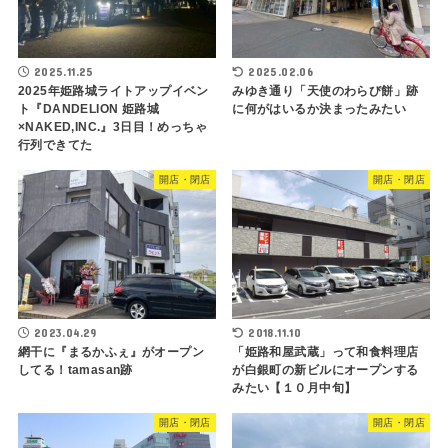
2025.11.25
2025.02.06
2025年姫路城ライトアップイベン
みゆき通り「天使のわらび餅」跡
ト『DANDELION 姫路城
に何がはいるか決まったみたい
×NAKED,INC.』3日目！めっちゃ
行列できてた
開店・閉店
開店・閉店
2023.04.29
2018.11.10
網干に『まるかふぇ』がオープン
「姫路和屋武蔵」って和食料理店
してる！tamasan跡
が白銀町の新ビルにオープンする
みたい【１０月中旬】
開店・閉店
開店・閉店