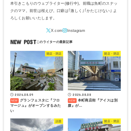
本引きこもりのウェブライター(修行中)。前職は魚町のスナッ
クのママ。前世は桜えび。口癖は｢激しく｣｢かたじけない｣ よ
ろしくお願いいたします。
NEW POST
開店・閉店
開店・閉店
2026.08.09
2026.08.08
グランフェスタに『フロ
本町商店街『アイスは別
マージュ』がオープンするみた
腹』が…
い
話題
開店・閉店