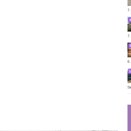
7
7
6
5
。