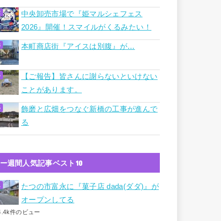
中央卸売市場で『姫マルシェフェス
2026』開催！スマイルがくるみたい！
本町商店街『アイスは別腹』が…
【ご報告】皆さんに謝らないといけない
ことがあります。
飾磨と広畑をつなぐ新橋の工事が進んで
る
ー週間人気記事ベスト10
たつの市富永に『菓子店 dada(ダダ)』が
オープンしてる
4.4k件のビュー