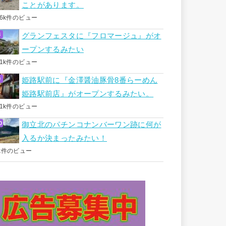
ことがあります。
.6k件のビュー
グランフェスタに『フロマージュ』がオ
ープンするみたい
.1k件のビュー
姫路駅前に『金澤醤油豚骨8番らーめん
姫路駅前店』がオープンするみたい。
.1k件のビュー
御立北のパチンコナンバーワン跡に何が
入るか決まったみたい！
k件のビュー