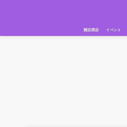
開店閉店
イベント
姫路の種探偵団
イベント
いってきた
お店紹介