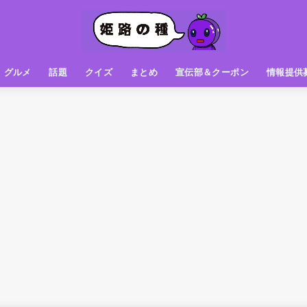
グルメ
話題
クイズ
まとめ
宣伝部＆クーポン
情報提供
グルメ（パン屋さん）
グルメ（カフェ）
グルメ（スイーツ
グルメ（ランチ
グルメ（ワンコイン
グルメ（ラーメン・餃子・中華
グルメ（うどん・そば・和食
グルメ（粉物
グルメ（お肉
グルメ（魚
グルメ（鳥料理
グルメ（呑み屋さん
グルメ（おやつ
街の動き
ニュース
スポーツ
テレビ
フォト
お役立ち情報
お知らせ
おしらせ
動物
姫路の種お得情報
企画
今日の姫路城
きになるもの
ヒメジマン
謎
姫路の種応援団
姫路の種探偵団
クイズ
著名人
ブドウRC
一万人の似顔絵を描く伝説
公園
観光＆お出かけ