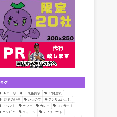
タグ
JR京口駅
JR東姫路駅
JR野里駅
_話題の記事
たつの市
アクリエひめじ
イベント
カフェ
カレー
コンサート
コンビニ
スイーツ
テイクアウト