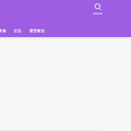
SEARCH
募集
広告
運営報告
PR
クーポン
広告掲載について
【広告掲載】姫路の種インスタプ
ビュースポット
お土産
おでかけ
アクセス解析
メディア出演情報
姫路の種グッズ
ラン