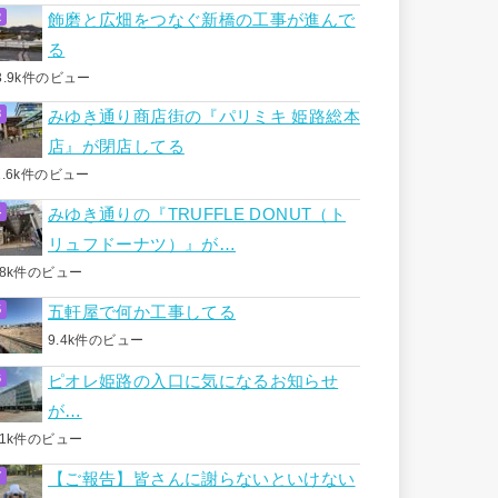
飾磨と広畑をつなぐ新橋の工事が進んで
る
3.9k件のビュー
みゆき通り商店街の『パリミキ 姫路総本
店』が閉店してる
1.6k件のビュー
みゆき通りの『TRUFFLE DONUT（ト
リュフドーナツ）』が…
.8k件のビュー
五軒屋で何か工事してる
9.4k件のビュー
ピオレ姫路の入口に気になるお知らせ
が…
.1k件のビュー
【ご報告】皆さんに謝らないといけない