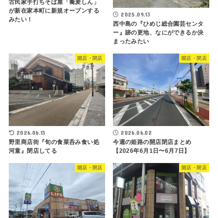
古民家手打ちそば屋「蕎麦しん」
が新在家本町に新規オープンする
2025.09.13
みたい！
西中島の『ひめじ総合園芸センタ
ー』跡の更地、なにができるか決
まったみたい
開店・閉店
開店・閉店
2026.06.13
2026.06.02
野里商店街『旬の食菜呑み食い処
今週の姫路の開店閉店まとめ
河童』閉店してる
【2026年6月1日〜6月7日】
開店・閉店
開店・閉店