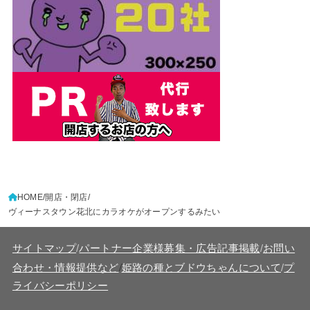
HOME
開店・閉店
ヴィーナスタウン花北にカラオケがオープンするみたい
サイトマップ
/
パートナー企業様募集・広告記事掲載
/
お問い
/
合わせ・情報提供など
姫路の種とブドウちゃんについて
/
プ
ライバシーポリシー