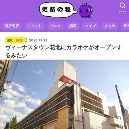
SEARCH
開店閉店
イベント
グルメ
話題
クイズ
まとめ
宣
2025.12.12
開店・閉店
ヴィーナスタウン花北にカラオケがオープンす
るみたい