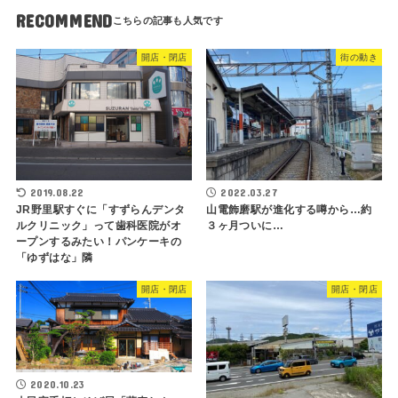
RECOMMEND
開店・閉店
街の動き
2019.08.22
2022.03.27
JR野里駅すぐに「すずらんデンタ
山電飾磨駅が進化する噂から…約
ルクリニック」って歯科医院がオ
３ヶ月ついに…
ープンするみたい！パンケーキの
「ゆずはな」隣
開店・閉店
開店・閉店
2020.10.23