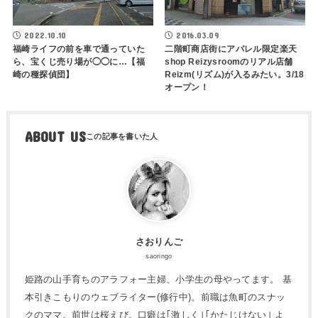
2022.10.10
2016.03.09
福崎ライフの前を車で通っていた
二階町商店街にアパレル限定楽天
ら、宝くじ売り場が◯◯に…【福
shop Reizysroomのリアル店舗
崎の種探偵団】
Reizm(リズム)が入るみたい。3/18
オープン！
ABOUT US
さおりんご
saoringo
姫路の山手育ちのアラフォー主婦、小学生の母やってます。 基
本引きこもりのウェブライター(修行中)。前職は魚町のスナッ
クのママ。前世は桜えび。口癖は｢激しく｣｢かたじけない｣ よ