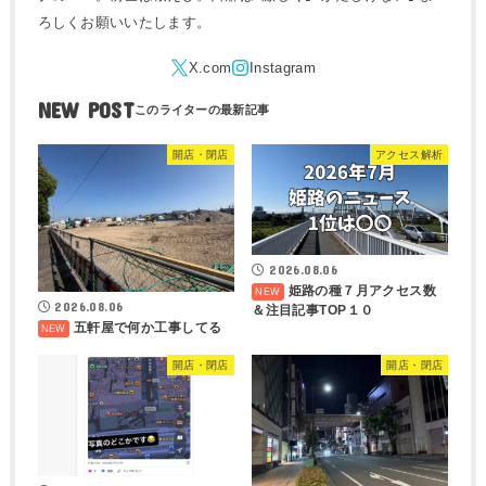
ろしくお願いいたします。
NEW POST
開店・閉店
アクセス解析
2026.08.06
姫路の種７月アクセス数
2026.08.06
＆注目記事TOP１０
五軒屋で何か工事してる
開店・閉店
開店・閉店