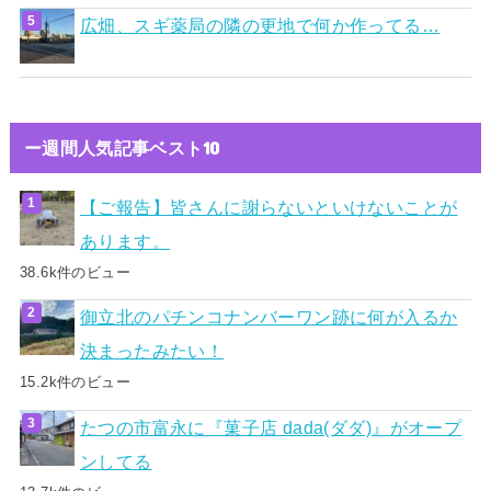
広畑、スギ薬局の隣の更地で何か作ってる…
ー週間人気記事ベスト10
【ご報告】皆さんに謝らないといけないことが
あります。
38.6k件のビュー
御立北のパチンコナンバーワン跡に何が入るか
決まったみたい！
15.2k件のビュー
たつの市富永に『菓子店 dada(ダダ)』がオープ
ンしてる