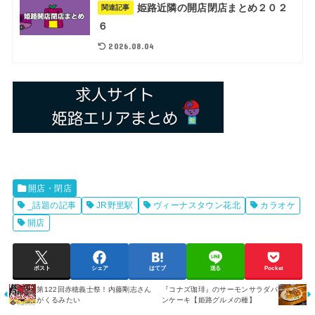
姫路近隣の開店閉店まとめ２０２
関連記事
６
2026.08.04
開店・閉店
_話題の記事
JR野里駅
ヴィーナスタウン花北
カラオケ
開店
ポスト
シェア
はてブ
送る
Pocket
『コナズ珈琲』のサーモンサラダパ
第122回赤穂義士祭！内藤剛志さん
ンケーキ【姫路グルメの種】
がくるみたい