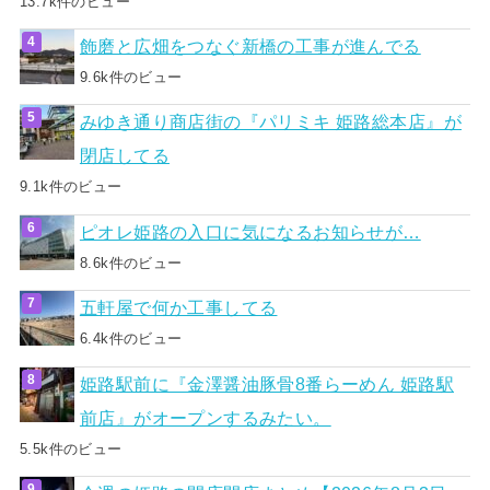
13.7k件のビュー
飾磨と広畑をつなぐ新橋の工事が進んでる
9.6k件のビュー
みゆき通り商店街の『パリミキ 姫路総本店』が
閉店してる
9.1k件のビュー
ピオレ姫路の入口に気になるお知らせが…
8.6k件のビュー
五軒屋で何か工事してる
6.4k件のビュー
姫路駅前に『金澤醤油豚骨8番らーめん 姫路駅
前店』がオープンするみたい。
5.5k件のビュー