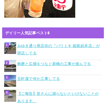
デイリー人気記事ベスト5
みゆき通り商店街の『パリミキ 姫路総本店』が
閉店してる
飾磨と広畑をつなぐ新橋の工事が進んでる
五軒屋で何か工事してる
【ご報告】皆さんに謝らないといけないことが
あります。