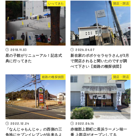
いってきた
開店・閉店
2018.11.03
2026.04.07
星の子館がリニューアル！記念式
新在家のポポケセラセラさんが3月
典に行ってきた
で閉店されると聞いたのですが調
べて下さい【姫路の種探偵団】
姫路の種探偵団
開店・閉店
2022.12.24
2022.06.16
「なんじゃもんじゃ」の西側の三
赤穂郡上郡町に長浜ラーメン味一
角地にセブンイレブンが出来るよ
番 上郡店がオープンしてる