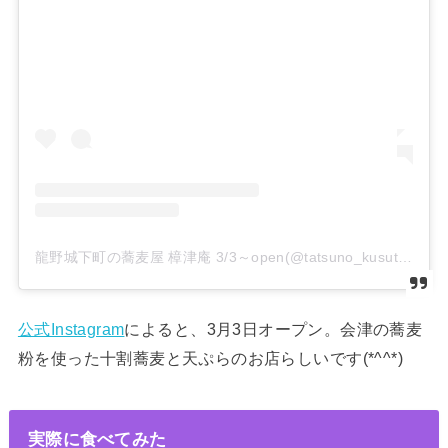
龍野城下町の蕎麦屋 樟津庵 3/3～open(@tatsuno_kusutsuan)がシェアした投稿
公式Instagram
によると、3月3日オープン。会津の蕎麦
粉を使った十割蕎麦と天ぷらのお店らしいです(*^^*)
実際に食べてみた