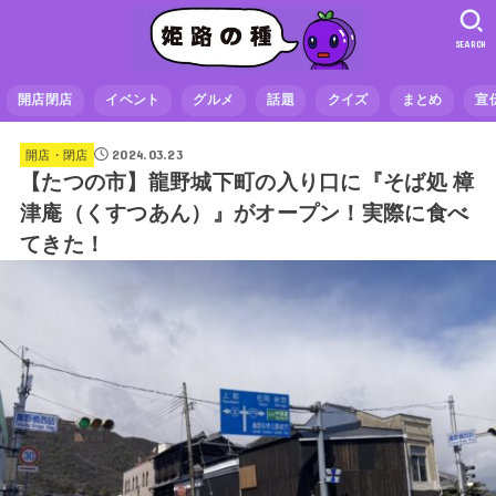
SEARCH
開店閉店
イベント
グルメ
話題
クイズ
まとめ
宣
2024.03.23
開店・閉店
【たつの市】龍野城下町の入り口に『そば処 樟
津庵（くすつあん）』がオープン！実際に食べ
てきた！