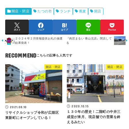
開店・閉店
たつの市
ランチ
蕎麦
開店
ポスト
シェア
はてブ
送る
Pocket
２０２４年２月情報提供お礼の抽選
『肉匠まるい 青山北店』閉店して
結果発表！
る
RECOMMEND
開店・閉店
開店・閉店
2020.10.15
2021.08.10
１３０年の歴史！二階町の中井三
リサイクルショップ令和が広畑区
成堂が来月、現店舗での営業を終
東新町にオープンしている！
えるみたい