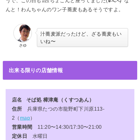
うで、この日も1匹ちょこんと座ってました(๑˃̵ᴗ˂̵) な
んと！わんちゃんのワン子蕎麦もあるそうですよ。
汁蕎麦派だったけど、ざる蕎麦もい
いね〜
さゆ
出来る限りの店舗情報
店名 そば処 樟津庵（くすつあん）
住所
兵庫県たつの市龍野町下川原113-
2（
map
）
営業時間
11:20〜14:30/17:30〜21:00
定休日
水曜日