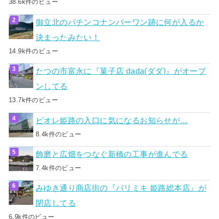
38.6k件のビュー
御立北のパチンコナンバーワン跡に何が入るか
決まったみたい！
14.9k件のビュー
たつの市富永に『菓子店 dada(ダダ)』がオープ
ンしてる
13.7k件のビュー
ピオレ姫路の入口に気になるお知らせが…
8.4k件のビュー
飾磨と広畑をつなぐ新橋の工事が進んでる
7.4k件のビュー
みゆき通り商店街の『パリミキ 姫路総本店』が
閉店してる
6.9k件のビュー