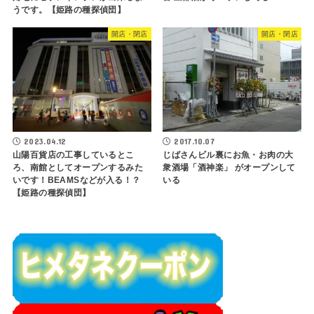
うです。【姫路の種探偵団】
開店・閉店
開店・閉店
2023.04.12
2017.10.07
山陽百貨店の工事しているとこ
じばさんビル裏にお魚・お肉の大
ろ、南館としてオープンするみた
衆酒場「酒神楽」 がオープンして
いです！BEAMSなどが入る！？
いる
【姫路の種探偵団】