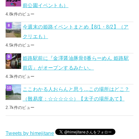
前公園イベントも）
4.8k件のビュー
今週末の姫路イベントまとめ【8/1・8/2】（ア
クリエも）
4.5k件のビュー
姫路駅前に『金澤醤油豚骨8番らーめん 姫路駅
前店』がオープンするみたい。
4.3k件のビュー
ここわかる人おらんと思う…この場所はどこ？
（難易度：☆☆☆☆☆）【太子の場所あて】
2.7k件のビュー
Tweets by himejitane