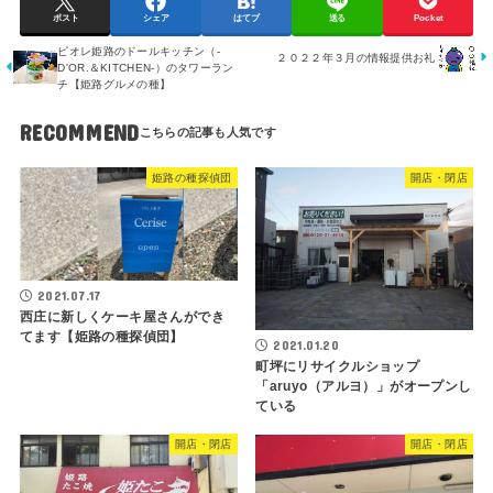
ポスト
シェア
はてブ
送る
Pocket
ピオレ姫路のドールキッチン（-
２０２２年３月の情報提供お礼
D'OR.＆KITCHEN-）のタワーラン
チ【姫路グルメの種】
RECOMMEND
姫路の種探偵団
開店・閉店
2021.07.17
西庄に新しくケーキ屋さんができ
てます【姫路の種探偵団】
2021.01.20
町坪にリサイクルショップ
「aruyo（アルヨ）」がオープンし
ている
開店・閉店
開店・閉店