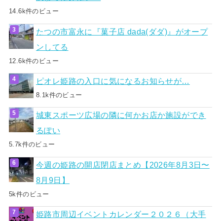
14.6k件のビュー
たつの市富永に『菓子店 dada(ダダ)』がオープ
ンしてる
12.6k件のビュー
ピオレ姫路の入口に気になるお知らせが…
8.1k件のビュー
城東スポーツ広場の隣に何かお店か施設ができ
るぽい
5.7k件のビュー
今週の姫路の開店閉店まとめ【2026年8月3日〜
8月9日】
5k件のビュー
姫路市周辺イベントカレンダー２０２６（大手