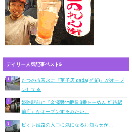
デイリー人気記事ベスト5
たつの市富永に『菓子店 dada(ダダ)』がオープ
ンしてる
姫路駅前に『金澤醤油豚骨8番らーめん 姫路駅
前店』がオープンするみたい。
ピオレ姫路の入口に気になるお知らせが…