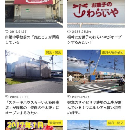
2019.01.27
2022.05.04
白鷺中学校前の「姫たこ」が閉店
福崎にお菓子のわらいやがオープ
している
ンするみたい！
開店・閉店
姫路の種探偵団
2020.08.22
2021.09.01
「ステーキハウスろーいん姫路南
御立のサイゼリヤ跡地の工事が進
店」が飾磨の「焼肉の牛太跡」に
んでいる！ウエルシアっぽい現在
オープンするみたい
の様子…
運営の種
開店・閉店