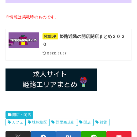
※情報は掲載時のものです。
姫路近隣の開店閉店まとめ２０２
関連記事
０
2022.01.07
開店・閉店
カフェ
城乾校区
野里商店街
開店
雑貨