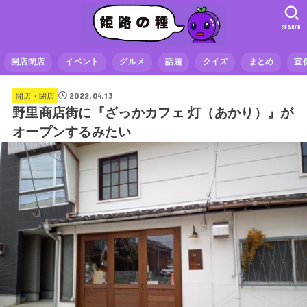
SEARCH
開店閉店
イベント
グルメ
話題
クイズ
まとめ
宣
2022.04.13
開店・閉店
野里商店街に『ざっかカフェ 灯（あかり）』が
オープンするみたい