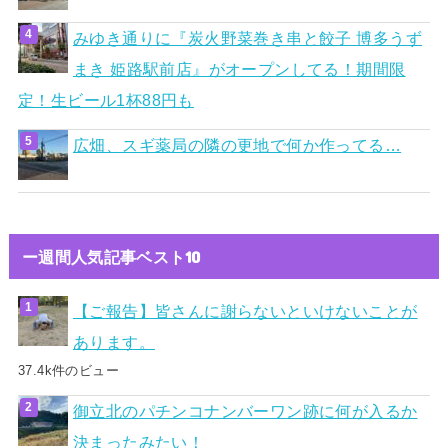
みゆき通りに『炭火野菜巻き串と餃子 博多うず
まき 姫路駅前店』がオープンしてる！期間限
定！生ビール1杯88円も
広畑、スギ薬局の隣の更地で何か作ってる…
ー週間人気記事ベスト10
【ご報告】皆さんに謝らないといけないことが
あります。
37.4k件のビュー
御立北のパチンコナンバーワン跡に何が入るか
決まったみたい！