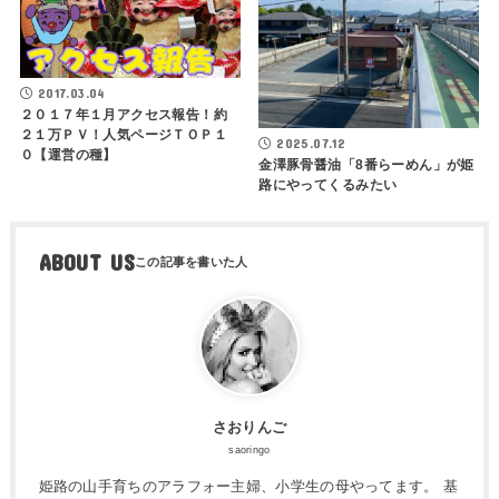
2017.03.04
２０１７年１月アクセス報告！約
２１万ＰＶ！人気ページＴＯＰ１
2025.07.12
０【運営の種】
金澤豚骨醤油「8番らーめん」が姫
路にやってくるみたい
ABOUT US
さおりんご
saoringo
姫路の山手育ちのアラフォー主婦、小学生の母やってます。 基