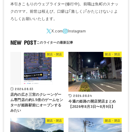
本引きこもりのウェブライター(修行中)。前職は魚町のスナッ
クのママ。前世は桜えび。口癖は｢激しく｣｢かたじけない｣ よ
ろしくお願いいたします。
NEW POST
開店・閉店
開店・閉店
2026.08.03
店内の広さ三宮のクレーンゲー
2026.08.04
ム専門店の約1.5倍のゲームセン
今週の姫路の開店閉店まとめ
ターが姫路駅前にオープンする
【2026年8月3日〜8月9日】
みたい
開店・閉店
開店・閉店