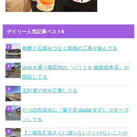
デイリー人気記事ベスト5
飾磨と広畑をつなぐ新橋の工事が進んでる
みゆき通り商店街の『パリミキ 姫路総本店』が
閉店してる
五軒屋で何か工事してる
たつの市富永に『菓子店 dada(ダダ)』がオープ
ンしてる
【ご報告】皆さんに謝らないといけないことが