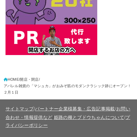
HOME
開店・閉店
アパレル雑貨の「マシュカ」がおみぞ筋のモダンクラシック跡にオープン！
２月１日
サイトマップ
/
パートナー企業様募集・広告記事掲載
/
お問い
/
合わせ・情報提供など
姫路の種とブドウちゃんについて
/
プ
ライバシーポリシー