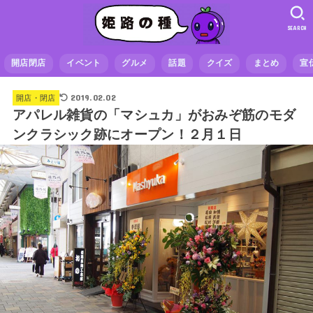
SEARCH
開店閉店
イベント
グルメ
話題
クイズ
まとめ
宣
2019.02.02
開店・閉店
アパレル雑貨の「マシュカ」がおみぞ筋のモダ
ンクラシック跡にオープン！２月１日