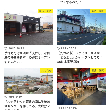
ープンするみたい
開店・閉店
開店・閉店
2020.08.22
2026.05.30
手打ちそば居酒屋「えにし」が飾
【たつの市】ファミリー居酒屋
磨の播磨を食す一心跡にオープン
『まるよし』がオープンしてる！
するみたい！
ゆ鳥 本竜野店跡
おしらせ
開店・閉店
2018.01.24
ベルクラシック姫路の隣に学校給
食センターを作ってる。完成は２
2022.03.26