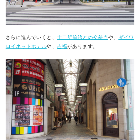
さらに進んでいくと、
十二所前線との交差点
や、
ダイワ
ロイネットホテル
や、
吉福
があります。