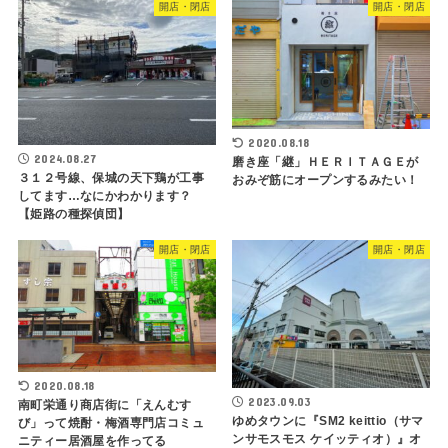
開店・閉店
開店・閉店
2020.08.18
2024.08.27
磨き座「継」ＨＥＲＩＴＡＧＥが
３１２号線、保城の天下鶏が工事
おみぞ筋にオープンするみたい！
してます…なにかわかります？
【姫路の種探偵団】
開店・閉店
開店・閉店
2020.08.18
2023.09.03
南町栄通り商店街に「えんむす
ゆめタウンに『SM2 keittio（サマ
び」って焼酎・梅酒専門店コミュ
ンサモスモス ケイッティオ）』オ
ニティー居酒屋を作ってる