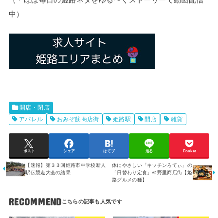
中）
開店・閉店
アパレル
おみぞ筋商店街
姫路駅
開店
雑貨
ポスト
シェア
はてブ
送る
Pocket
【速報】第３３回姫路市中学校新人
体にやさしい「キッチンろてぃ」の
駅伝競走大会の結果
「日替わり定食」＠野里商店街【姫
路グルメの種】
RECOMMEND