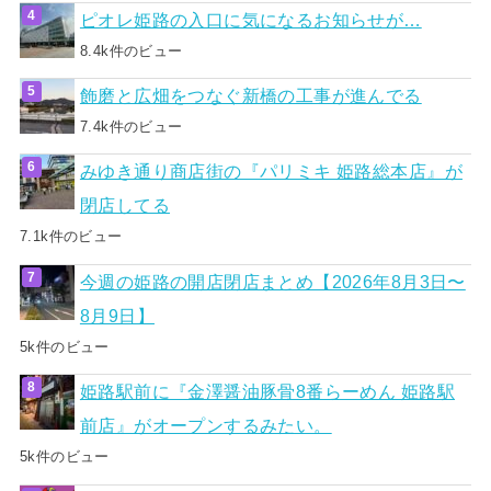
ピオレ姫路の入口に気になるお知らせが…
8.4k件のビュー
飾磨と広畑をつなぐ新橋の工事が進んでる
7.4k件のビュー
みゆき通り商店街の『パリミキ 姫路総本店』が
閉店してる
7.1k件のビュー
今週の姫路の開店閉店まとめ【2026年8月3日〜
8月9日】
5k件のビュー
姫路駅前に『金澤醤油豚骨8番らーめん 姫路駅
前店』がオープンするみたい。
5k件のビュー