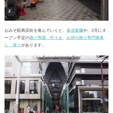
おみぞ筋商店街を進んでいくと、
釜谷製麺
や、2月にオ
ープン予定の
酒と惣菜 竹うま
、
お持ち帰り専門巻寿
し 茶々
があります。