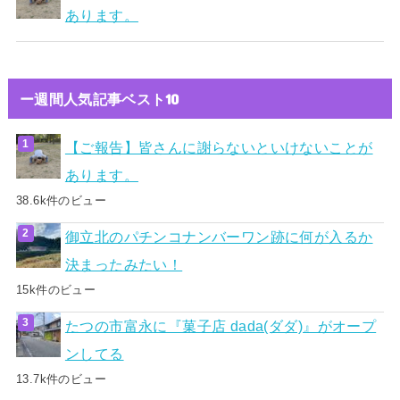
あります。
ー週間人気記事ベスト10
【ご報告】皆さんに謝らないといけないことが
あります。
38.6k件のビュー
御立北のパチンコナンバーワン跡に何が入るか
決まったみたい！
15k件のビュー
たつの市富永に『菓子店 dada(ダダ)』がオープ
ンしてる
13.7k件のビュー