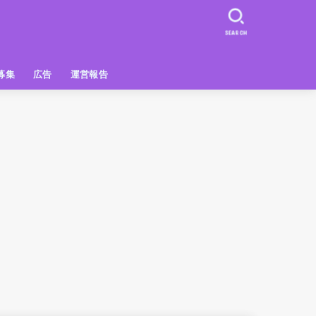
SEARCH
募集
広告
運営報告
PR
クーポン
広告掲載について
【広告掲載】姫路の種インスタプ
ビュースポット
お土産
おでかけ
アクセス解析
メディア出演情報
姫路の種グッズ
ラン