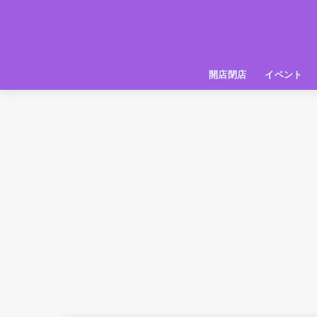
開店閉店
イベント
姫路の種探偵団
イベント
いってきた
お店紹介