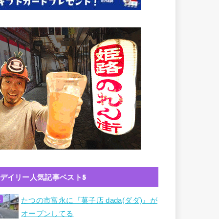
デイリー人気記事ベスト5
たつの市富永に『菓子店 dada(ダダ)』が
オープンしてる