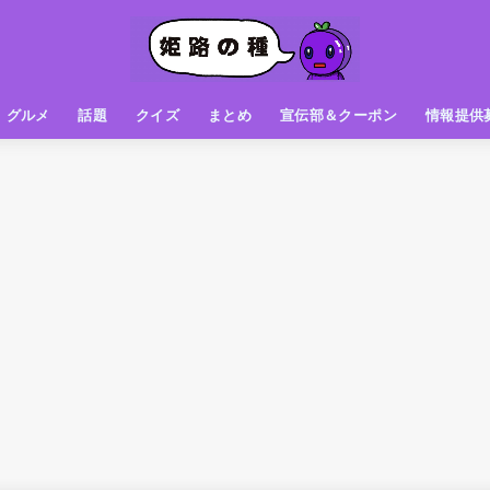
グルメ
話題
クイズ
まとめ
宣伝部＆クーポン
情報提供
グルメ（パン屋さん）
グルメ（カフェ）
グルメ（スイーツ
グルメ（ランチ
グルメ（ワンコイン
グルメ（ラーメン・餃子・中華
グルメ（うどん・そば・和食
グルメ（粉物
グルメ（お肉
グルメ（魚
グルメ（鳥料理
グルメ（呑み屋さん
グルメ（おやつ
街の動き
ニュース
スポーツ
テレビ
フォト
お役立ち情報
お知らせ
おしらせ
動物
姫路の種お得情報
企画
今日の姫路城
きになるもの
ヒメジマン
謎
姫路の種応援団
姫路の種探偵団
クイズ
著名人
ブドウRC
一万人の似顔絵を描く伝説
公園
観光＆お出かけ