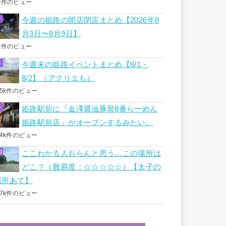
k件のビュー
今週の姫路の開店閉店まとめ【2026年8
月3日〜8月9日】
k件のビュー
今週末の姫路イベントまとめ【8/1・
8/2】（アクリエも）
.5k件のビュー
姫路駅前に『金澤醤油豚骨8番らーめん
姫路駅前店』がオープンするみたい。
.4k件のビュー
ここわかる人おらんと思う…この場所は
どこ？（難易度：☆☆☆☆☆）【太子の
場所あて】
.7k件のビュー