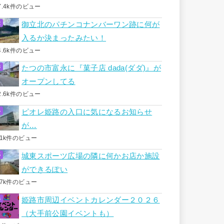
7.4k件のビュー
御立北のパチンコナンバーワン跡に何が
入るか決まったみたい！
4.6k件のビュー
たつの市富永に『菓子店 dada(ダダ)』が
オープンしてる
2.6k件のビュー
ピオレ姫路の入口に気になるお知らせ
が…
.1k件のビュー
城東スポーツ広場の隣に何かお店か施設
ができるぽい
.7k件のビュー
姫路市周辺イベントカレンダー２０２６
（大手前公園イベントも）