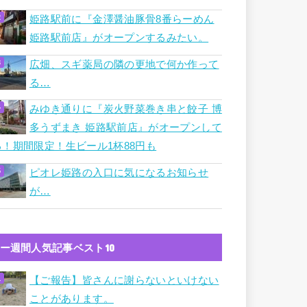
姫路駅前に『金澤醤油豚骨8番らーめん
姫路駅前店』がオープンするみたい。
広畑、スギ薬局の隣の更地で何か作って
る…
みゆき通りに『炭火野菜巻き串と餃子 博
多うずまき 姫路駅前店』がオープンして
る！期間限定！生ビール1杯88円も
ピオレ姫路の入口に気になるお知らせ
が…
ー週間人気記事ベスト10
【ご報告】皆さんに謝らないといけない
ことがあります。