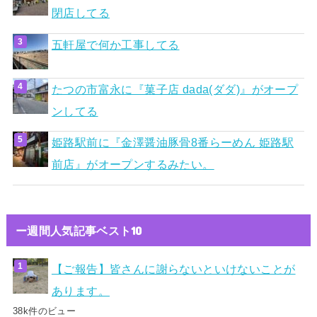
閉店してる
五軒屋で何か工事してる
たつの市富永に『菓子店 dada(ダダ)』がオープ
ンしてる
姫路駅前に『金澤醤油豚骨8番らーめん 姫路駅
前店』がオープンするみたい。
ー週間人気記事ベスト10
【ご報告】皆さんに謝らないといけないことが
あります。
38k件のビュー