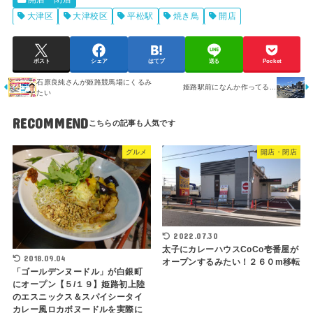
大津区
大津校区
平松駅
焼き鳥
開店
ポスト
シェア
はてブ
送る
Pocket
石原良純さんが姫路競馬場にくるみ
姫路駅前になんか作ってる...
たい
RECOMMEND
グルメ
開店・閉店
2022.07.30
太子にカレーハウスCoCo壱番屋が
2018.09.04
オープンするみたい！２６０m移転
「ゴールデンヌードル」が白銀町
にオープン【５/１９】姫路初上陸
のエスニックス＆スパイシータイ
カレー風ロカボヌードルを実際に