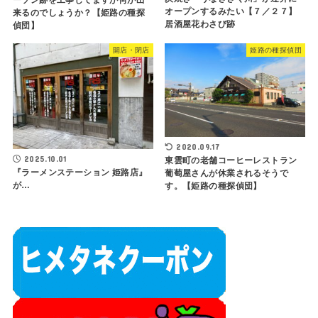
オープンするみたい【７／２７】
来るのでしょうか？【姫路の種探
居酒屋花わさび跡
偵団】
開店・閉店
姫路の種探偵団
2020.09.17
2025.10.01
東雲町の老舗コーヒーレストラン
『ラーメンステーション 姫路店』
葡萄屋さんが休業されるそうで
が…
す。【姫路の種探偵団】