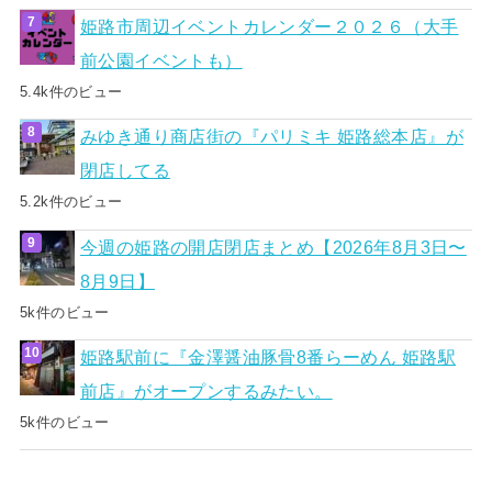
姫路市周辺イベントカレンダー２０２６（大手
前公園イベントも）
5.4k件のビュー
みゆき通り商店街の『パリミキ 姫路総本店』が
閉店してる
5.2k件のビュー
今週の姫路の開店閉店まとめ【2026年8月3日〜
8月9日】
5k件のビュー
姫路駅前に『金澤醤油豚骨8番らーめん 姫路駅
前店』がオープンするみたい。
5k件のビュー