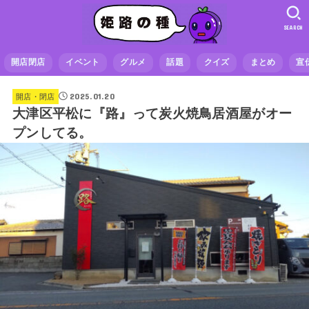
SEARCH
開店閉店
イベント
グルメ
話題
クイズ
まとめ
宣
2025.01.20
開店・閉店
大津区平松に『路』って炭火焼鳥居酒屋がオー
プンしてる。