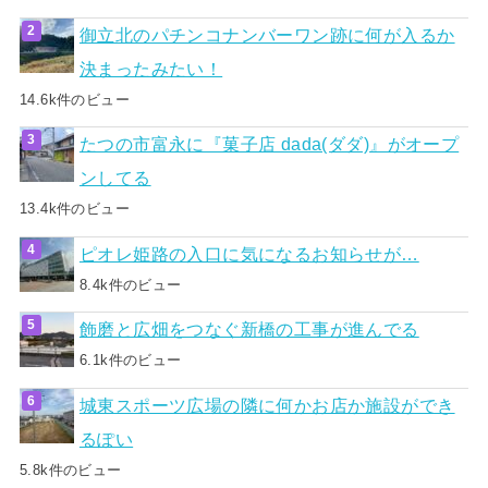
御立北のパチンコナンバーワン跡に何が入るか
決まったみたい！
14.6k件のビュー
たつの市富永に『菓子店 dada(ダダ)』がオープ
ンしてる
13.4k件のビュー
ピオレ姫路の入口に気になるお知らせが…
8.4k件のビュー
飾磨と広畑をつなぐ新橋の工事が進んでる
6.1k件のビュー
城東スポーツ広場の隣に何かお店か施設ができ
るぽい
5.8k件のビュー