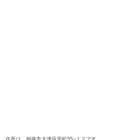
住所は、姫路市大津区平松55−１２です。