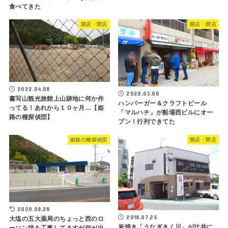
食べてきた
開店・閉店
開店・閉店
2022.04.08
2020.03.08
書写山観光旅館上山跡地に何か作
ハンバーガー＆クラフトビール
ってる！あれから１０ヶ月…【姫
「マルハチ」が船場西ビルにオー
路の種探偵団】
プン！行列できてた
姫路の種探偵団
開店・閉店
2020.08.28
2018.07.25
大塩の五大薬局のちょっと西のロ
炭焼き「うなぎきく川」が辻井に
ーソン跡を工事してますが何が出