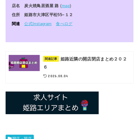
店名 炭火焼鳥居酒屋 路
(
map
)
住所 姫路市大津区平松55−１２
関連
公式Instagram
食べログ
姫路近隣の開店閉店まとめ２０２
関連記事
６
2026.08.04
開店・閉店