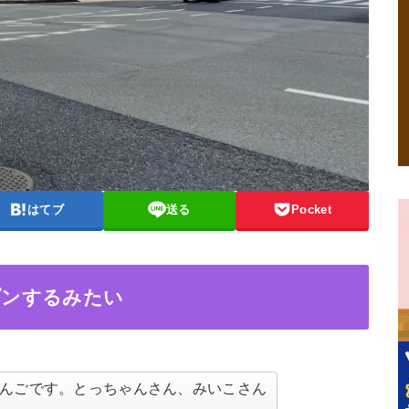
はてブ
送る
Pocket
プンするみたい
んごです。とっちゃんさん、みいこさん