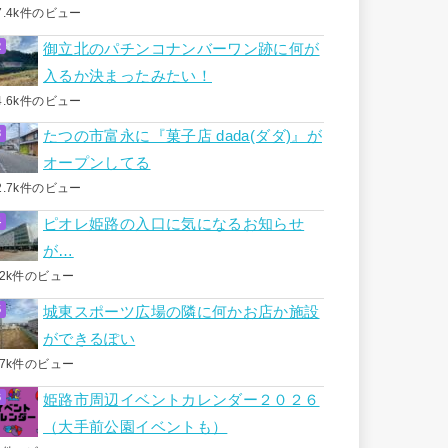
7.4k件のビュー
御立北のパチンコナンバーワン跡に何が
入るか決まったみたい！
4.6k件のビュー
たつの市富永に『菓子店 dada(ダダ)』が
オープンしてる
2.7k件のビュー
ピオレ姫路の入口に気になるお知らせ
が…
.2k件のビュー
城東スポーツ広場の隣に何かお店か施設
ができるぽい
.7k件のビュー
姫路市周辺イベントカレンダー２０２６
（大手前公園イベントも）