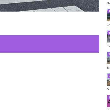
3
1
1
8
5