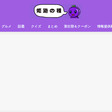
グルメ
話題
クイズ
まとめ
宣伝部＆クーポン
情報提供
グルメ（パン屋さん）
グルメ（カフェ）
グルメ（スイーツ
グルメ（ランチ
グルメ（ワンコイン
グルメ（ラーメン・餃子・中華
グルメ（うどん・そば・和食
グルメ（粉物
グルメ（お肉
グルメ（魚
グルメ（鳥料理
グルメ（呑み屋さん
グルメ（おやつ
街の動き
ニュース
スポーツ
テレビ
フォト
お役立ち情報
お知らせ
おしらせ
動物
姫路の種お得情報
企画
今日の姫路城
きになるもの
ヒメジマン
謎
姫路の種応援団
姫路の種探偵団
クイズ
著名人
ブドウRC
一万人の似顔絵を描く伝説
公園
観光＆お出かけ