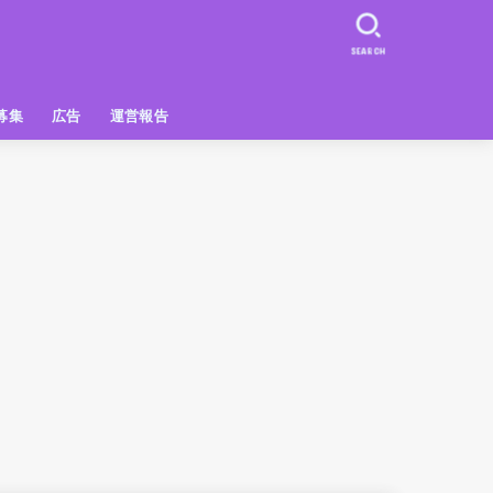
SEARCH
募集
広告
運営報告
PR
クーポン
広告掲載について
【広告掲載】姫路の種インスタプ
ビュースポット
お土産
おでかけ
アクセス解析
メディア出演情報
姫路の種グッズ
ラン