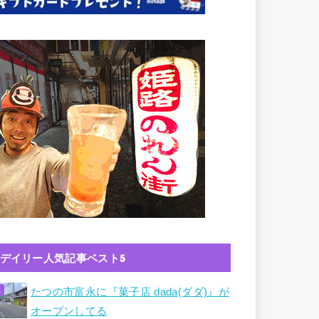
デイリー人気記事ベスト5
たつの市富永に『菓子店 dada(ダダ)』が
オープンしてる