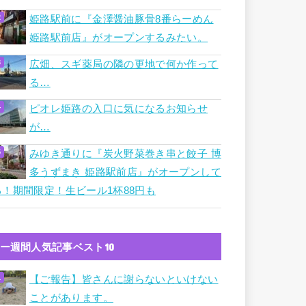
姫路駅前に『金澤醤油豚骨8番らーめん
姫路駅前店』がオープンするみたい。
広畑、スギ薬局の隣の更地で何か作って
る…
ピオレ姫路の入口に気になるお知らせ
が…
みゆき通りに『炭火野菜巻き串と餃子 博
多うずまき 姫路駅前店』がオープンして
る！期間限定！生ビール1杯88円も
ー週間人気記事ベスト10
【ご報告】皆さんに謝らないといけない
ことがあります。