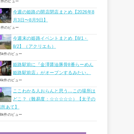
k件のビュー
今週の姫路の開店閉店まとめ【2026年8
月3日〜8月9日】
k件のビュー
今週末の姫路イベントまとめ【8/1・
8/2】（アクリエも）
.5k件のビュー
姫路駅前に『金澤醤油豚骨8番らーめん
姫路駅前店』がオープンするみたい。
.4k件のビュー
ここわかる人おらんと思う…この場所は
どこ？（難易度：☆☆☆☆☆）【太子の
場所あて】
.8k件のビュー