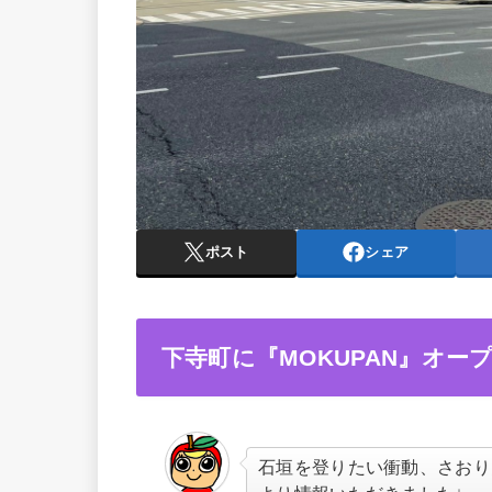
ポスト
シェア
下寺町に『MOKUPAN』オー
石垣を登りたい衝動、さおり