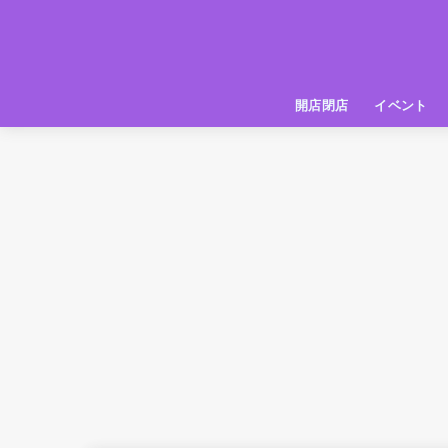
開店閉店
イベント
姫路の種探偵団
イベント
いってきた
お店紹介