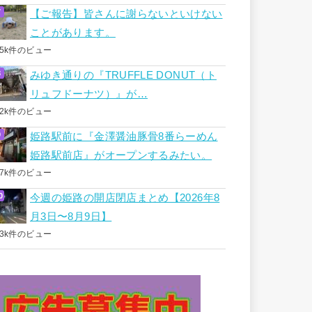
【ご報告】皆さんに謝らないといけない
ことがあります。
.5k件のビュー
みゆき通りの『TRUFFLE DONUT（ト
リュフドーナツ）』が…
.2k件のビュー
姫路駅前に『金澤醤油豚骨8番らーめん
姫路駅前店』がオープンするみたい。
.7k件のビュー
今週の姫路の開店閉店まとめ【2026年8
月3日〜8月9日】
.3k件のビュー