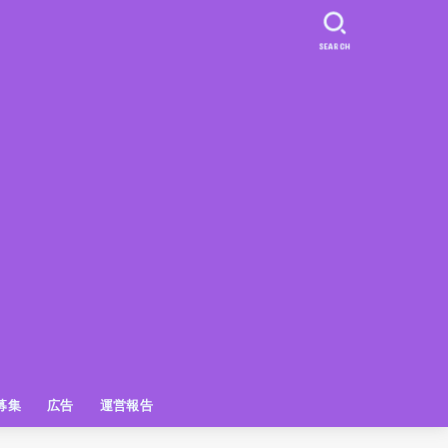
SEARCH
募集
広告
運営報告
PR
クーポン
広告掲載について
【広告掲載】姫路の種インスタプ
ビュースポット
お土産
おでかけ
アクセス解析
メディア出演情報
姫路の種グッズ