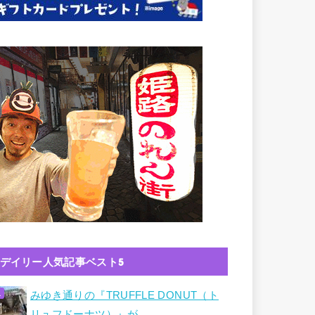
デイリー人気記事ベスト5
みゆき通りの『TRUFFLE DONUT（ト
リュフドーナツ）』が…