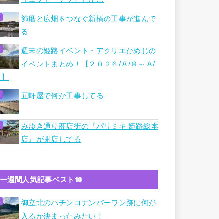
飾磨と広畑をつなぐ新橋の工事が進んで
る
週末の姫路イベント・アクリエひめじの
イベントまとめ！【２０２６/８/８～８/
９】
五軒屋で何か工事してる
みゆき通り商店街の『パリミキ 姫路総本
店』が閉店してる
ー週間人気記事ベスト10
御立北のパチンコナンバーワン跡に何が
入るか決まったみたい！