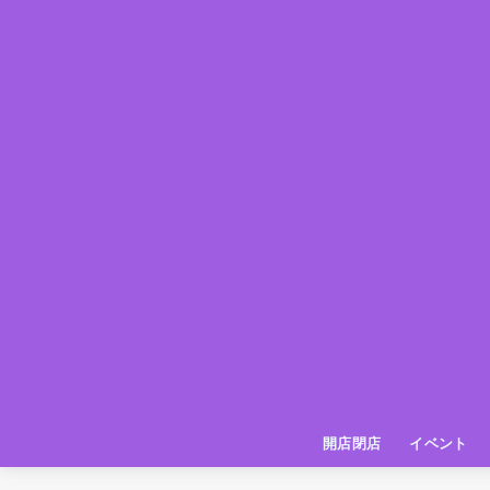
開店閉店
イベント
姫路の種探偵団
イベント
いってきた
お店紹介