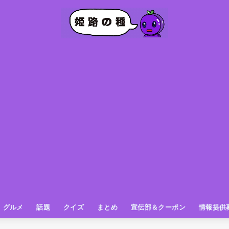
グルメ
話題
クイズ
まとめ
宣伝部＆クーポン
情報提供
グルメ（パン屋さん）
グルメ（カフェ）
グルメ（スイーツ
グルメ（ランチ
グルメ（ワンコイン
グルメ（ラーメン・餃子・中華
グルメ（うどん・そば・和食
グルメ（粉物
グルメ（お肉
グルメ（魚
グルメ（鳥料理
グルメ（呑み屋さん
グルメ（おやつ
街の動き
ニュース
スポーツ
テレビ
フォト
お役立ち情報
お知らせ
おしらせ
動物
姫路の種お得情報
企画
今日の姫路城
きになるもの
ヒメジマン
謎
姫路の種応援団
姫路の種探偵団
クイズ
著名人
ブドウRC
一万人の似顔絵を描く伝説
公園
観光＆お出かけ