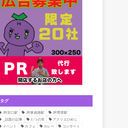
タグ
JR京口駅
JR東姫路駅
JR野里駅
_話題の記事
たつの市
アクリエひめじ
イベント
カフェ
カレー
コンサート