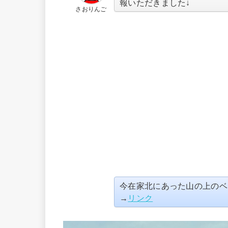
報いただきました↓
さおりんご
今在家北にあった山の上のベ
→
リンク