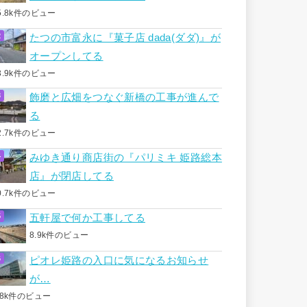
5.8k件のビュー
たつの市富永に『菓子店 dada(ダダ)』が
オープンしてる
3.9k件のビュー
飾磨と広畑をつなぐ新橋の工事が進んで
る
2.7k件のビュー
みゆき通り商店街の『パリミキ 姫路総本
店』が閉店してる
0.7k件のビュー
五軒屋で何か工事してる
8.9k件のビュー
ピオレ姫路の入口に気になるお知らせ
が…
.8k件のビュー