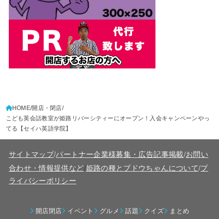
HOME
開店・閉店
こども英会話教室が姫路リバーシティーにオープン！入会キャンペーンやっ
てる【セイハ英語学院】
サイトマップ
/
パートナー企業様募集・広告記事掲載
/
お問い
/
合わせ・情報提供など
姫路の種とブドウちゃんについて
/
プ
ライバシーポリシー
開店閉店
イベント
グルメ
話題
クイズ
まとめ