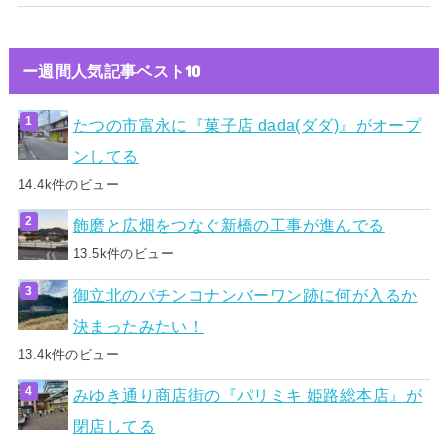
ー週間人気記事ベスト10
たつの市富永に『菓子店 dada(ダダ)』がオープ
ンしてる
14.4k件のビュー
飾磨と広畑をつなぐ新橋の工事が進んでる
13.5k件のビュー
御立北のパチンコナンバーワン跡に何が入るか
決まったみたい！
13.4k件のビュー
みゆき通り商店街の『パリミキ 姫路総本店』が
閉店してる