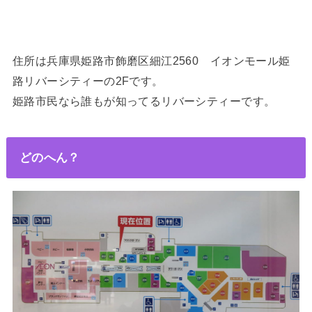
住所は兵庫県姫路市飾磨区細江2560 イオ
ンモール姫
路リバーシティーの2Fです。
姫路市民なら誰もが知ってるリバーシティー
です。
どのへん？