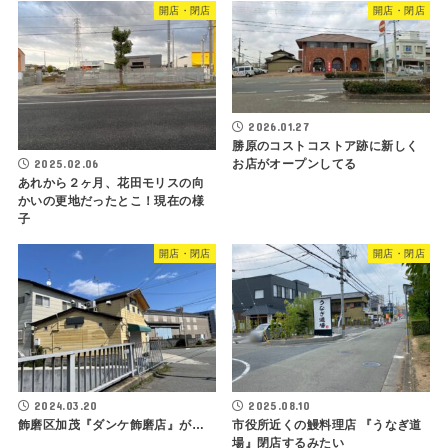
開店・閉店
開店・閉店
2026.01.27
勝原のコストコストア跡に新しく
2025.02.06
お店がオープンしてる
あれから２ヶ月、花田モリスの向
かいの更地だったとこ！現在の様
子
開店・閉店
開店・閉店
2024.03.20
2025.08.10
飾磨区加茂『ダンケ飾磨店』が…
市役所近くの鰻料理店 『うなぎ道
場』閉店するみたい