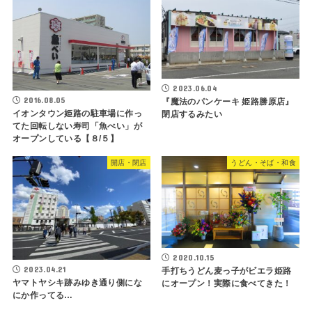
2023.06.04
2016.08.05
『魔法のパンケーキ 姫路勝原店』
イオンタウン姫路の駐車場に作っ
閉店するみたい
てた回転しない寿司「魚べい」が
オープンしている【８/５】
開店・閉店
うどん・そば・和食
2020.10.15
2023.04.21
手打ちうどん麦っ子がビエラ姫路
ヤマトヤシキ跡みゆき通り側にな
にオープン！実際に食べてきた！
にか作ってる…