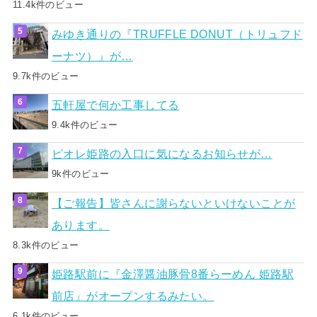
11.4k件のビュー
みゆき通りの『TRUFFLE DONUT（トリュフド
ーナツ）』が…
9.7k件のビュー
五軒屋で何か工事してる
9.4k件のビュー
ピオレ姫路の入口に気になるお知らせが…
9k件のビュー
【ご報告】皆さんに謝らないといけないことが
あります。
8.3k件のビュー
姫路駅前に『金澤醤油豚骨8番らーめん 姫路駅
前店』がオープンするみたい。
6.1k件のビュー