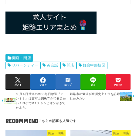
開店・閉店
リバーシティー
英会話
開店
飾磨中部校区
ポスト
シェア
はてブ
送る
Pocket
９月４日放送のMBS毎日放送『ミ
姫路市の気温が観測史上１位を記録
ント！』は書写山圓教寺がでるみた
したみたい
い！ロケでM１チャンピオンがきて
たよう。
RECOMMEND
開店・閉店
開店・閉店