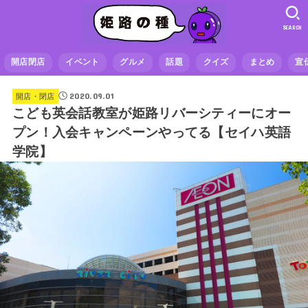
SEARCH
開店閉店
イベント
グルメ
話題
クイズ
まとめ
宣
2020.09.01
開店・閉店
こども英会話教室が姫路リバーシティーにオー
プン！入会キャンペーンやってる【セイハ英語
学院】