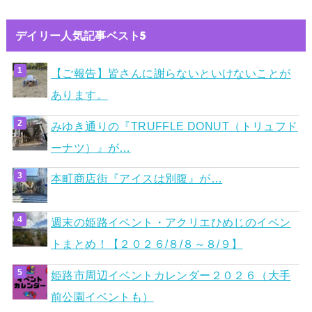
デイリー人気記事ベスト5
【ご報告】皆さんに謝らないといけないことが
あります。
みゆき通りの『TRUFFLE DONUT（トリュフド
ーナツ）』が…
本町商店街『アイスは別腹』が…
週末の姫路イベント・アクリエひめじのイベン
トまとめ！【２０２６/８/８～８/９】
姫路市周辺イベントカレンダー２０２６（大手
前公園イベントも）